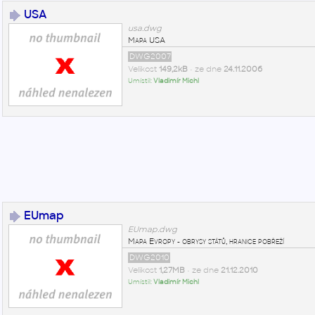
USA
usa.dwg
Mapa USA
DWG2007
Velikost
149,2kB
• ze dne
24.11.2006
Umístil:
Vladimír Michl
EUmap
EUmap.dwg
Mapa Evropy - obrysy států, hranice pobřeží
DWG2010
Velikost
1,27MB
• ze dne
21.12.2010
Umístil:
Vladimír Michl