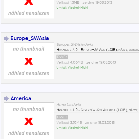
Velikost
1,3MB
• ze dne
19.03.2013
Umístil:
Vladimír Michl
Europe_SWAsia
Europe_SWAsia.dwfx
Hranice států - Evropa+JV Asie (LSIB), názvy, zkratk
DWFX
Velikost
4,06MB
• ze dne
19.03.2013
Umístil:
Vladimír Michl
America
America.dwfx
Hranice států - Severní a Jižní Amerika (LSIB), názvy
DWFX
Velikost
3,76MB
• ze dne
19.03.2013
Umístil:
Vladimír Michl