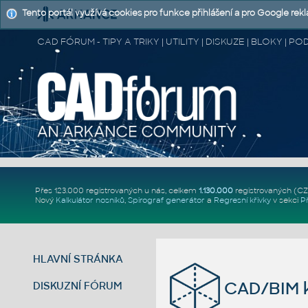
Tento portál využívá cookies pro funkce přihlášení a pro Google rek
CAD FÓRUM - TIPY A TRIKY | UTILITY | DISKUZE | BLOKY |
Přes 123.000 registrovaných u nás, celkem
1.130.000
registrovaných (C
Nový
Kalkulátor nosníků
,
Spirograf generátor
a
Regresní křivky
v sekci
P
HLAVNÍ STRÁNKA
CAD/BIM k
DISKUZNÍ FÓRUM