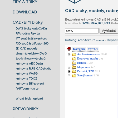
TIPY A TRIKY
CAD bloky, modely, rodiny
DOWNLOAD
Bezplatná knihovna CAD a BIM blok
CAD/BIM bloky
formátech
DWG
,
RFA
,
IPT
,
F3D
. Kat
DWG bloky AutoCADu
RFA rodiny Revitu
IPT součásti Inventoru
Katalog
:
Architektura
•
Dopravn
/obecné
F3D součásti Fusion360
3D CAD modely
Kategorie
Výrobci
dynamické bloky DWG
Architektura
13909
/obecné
top knihovny výrobců
Dopravní stavby
398
Elektro
1550
knihovna AEC Data
Mapování
447
knihovna RUG-CADstudio
Potrubí, TZB
3119
knihovna WATG
Strojírenství
3766
knihovna TDCZ
knihovna BIMproject
PARTcommunity
--
přidat blok - upload
PŘEVODNÍKY