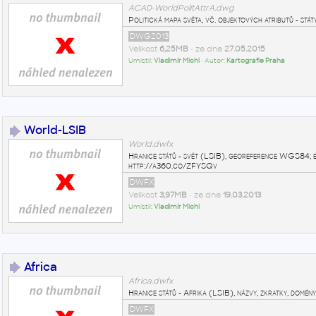
ACAD-WorldPolitAttrA.dwg
Politická mapa světa, vč. objektových atributů - stát
DWG2013
Velikost
6,25MB
• ze dne
27.05.2015
Umístil:
Vladimír Michl
• Autor:
Kartografie Praha
World-LSIB
World.dwfx
Hranice států - svět (LSIB), georeference WGS84; b
http://a360.co/ZFYSQv
DWFX
Velikost
3,97MB
• ze dne
19.03.2013
Umístil:
Vladimír Michl
Africa
Africa.dwfx
Hranice států - Afrika (LSIB), názvy, zkratky, domén
DWFX