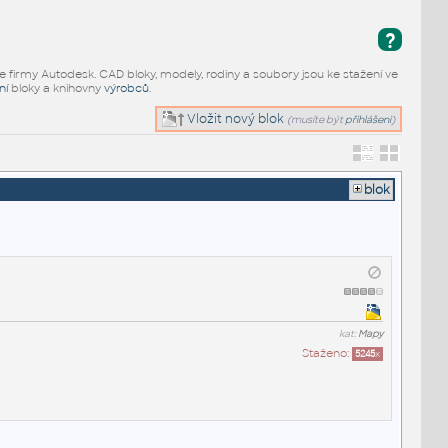
?
e firmy Autodesk. CAD bloky, modely, rodiny a soubory jsou ke stažení ve
ní
bloky a knihovny
výrobců
.
Vložit nový blok
(musíte být
přihlášeni
)
blok
kat:
Mapy
Staženo:
5245
x