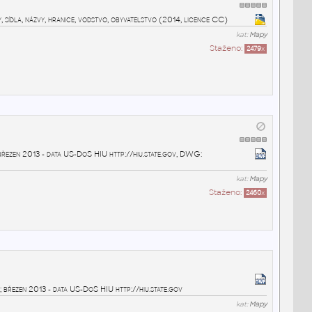
y, sídla, názvy, hranice, vodstvo, obyvatelstvo (2014, licence CC)
kat:
Mapy
Staženo:
2479
x
řezen 2013 - data US-DoS HIU http://hiu.state.gov, DWG:
kat:
Mapy
Staženo:
2460
x
y; březen 2013 - data US-DoS HIU http://hiu.state.gov
kat:
Mapy