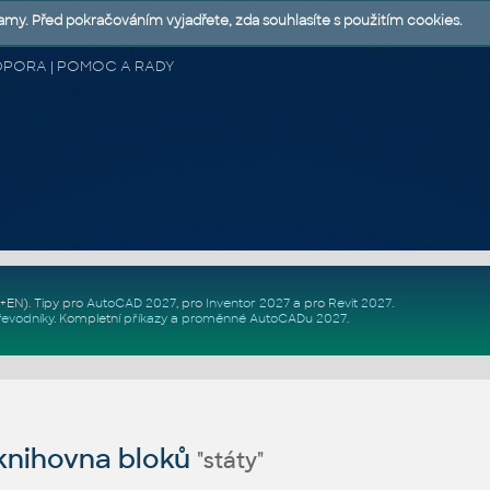
lamy. Před pokračováním vyjadřete, zda souhlasíte s použitím cookies.
 PODPORA | POMOC A RADY
Z+EN)
. Tipy pro
AutoCAD 2027
, pro
Inventor 2027
a pro
Revit 2027
.
řevodníky
.
Kompletní
příkazy
a
proměnné AutoCADu 2027
.
nihovna bloků
"státy"