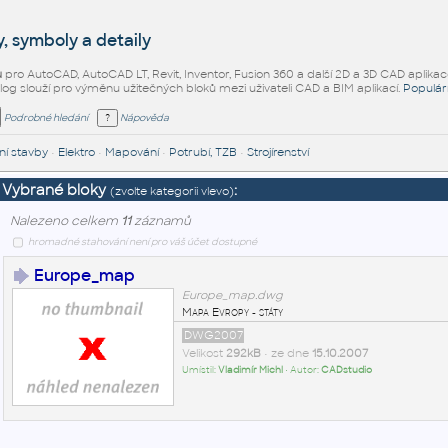
, symboly a detaily
ů
pro AutoCAD, AutoCAD LT, Revit, Inventor, Fusion 360 a další 2D a 3D CAD aplikac
alog slouží pro výměnu užitečných bloků mezi uživateli CAD a BIM aplikací.
Populár
Podrobné hledání
Nápověda
í stavby
•
Elektro
•
Mapování
•
Potrubí, TZB
•
Strojírenství
Vybrané bloky
:
(zvolte kategorii vlevo)
Nalezeno celkem
11
záznamů
hromadné stahování není pro váš účet dostupné
Europe_map
Europe_map.dwg
Mapa Evropy - státy
DWG2007
Velikost
292kB
• ze dne
15.10.2007
Umístil:
Vladimír Michl
• Autor:
CADstudio