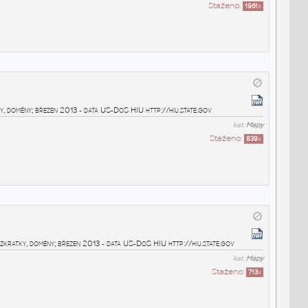
Staženo:
1961
x
y, domény; březen 2013 - data US-DoS HIU http://hiu.state.gov
kat:
Mapy
Staženo:
839
x
, zkratky, domény; březen 2013 - data US-DoS HIU http://hiu.state.gov
kat:
Mapy
Staženo:
713
x