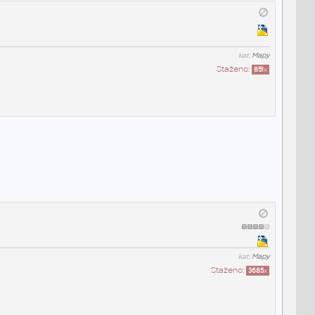
kat:
Mapy
Staženo:
851
x
kat:
Mapy
Staženo:
3685
x