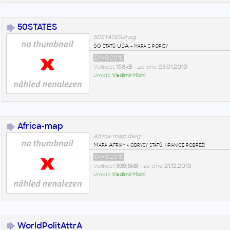
50STATES
50STATES.dwg
50 států USA - mapa s popisy
DWG2010
Velikost
158kB
• ze dne
23.01.2010
Umístil:
Vladimír Michl
Africa-map
Africa-map.dwg
Mapa Afriky - obrysy států, hranice pobřeží
DWG2010
Velikost
939,6kB
• ze dne
21.12.2010
Umístil:
Vladimír Michl
WorldPolitAttrA