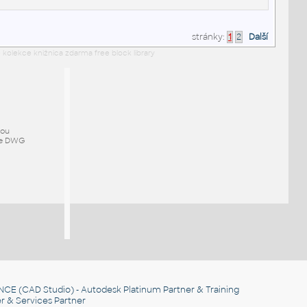
stránky:
1
2
Další
 kolekce knižnica zdarma free block library
mou
ze DWG
NCE
(CAD Studio) - Autodesk Platinum Partner & Training
r & Services Partner