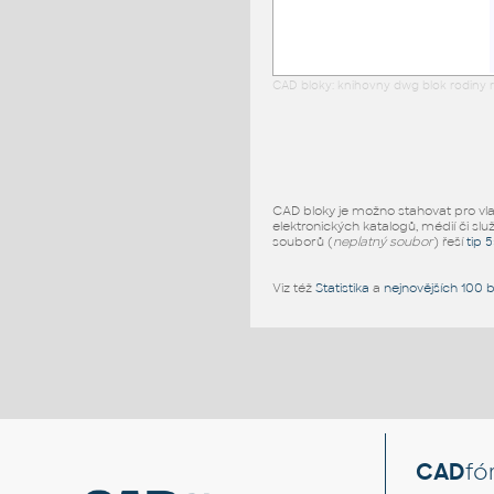
CAD bloky: knihovny dwg blok rodiny r
CAD bloky je možno stahovat pro vlast
elektronických katalogů, médií či slu
souborů (
neplatný soubor
) řeší
tip 
Viz též
Statistika
a
nejnovějších 100 
CAD
fó