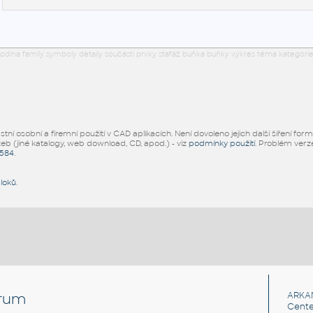
odina family symboly detaily součásti prvky stafáž buňka buňky výkres téma kategorie
ní osobní a firemní použití v CAD aplikacích. Není dovoleno jejich další šíření for
žeb (jiné katalogy, web download, CD, apod.) - viz
podmínky použití
. Problém ver
5584
.
bloků
.
rum
ARKA
Cente