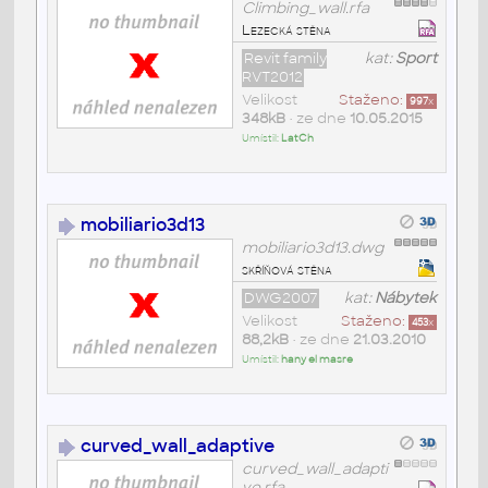
Climbing_wall.rfa
Lezecká stěna
Revit family
kat:
Sport
RVT2012
Velikost
Staženo:
997
x
348kB
• ze dne
10.05.2015
Umístil:
LatCh
mobiliario3d13
mobiliario3d13.dwg
skříňová stěna
DWG2007
kat:
Nábytek
Velikost
Staženo:
453
x
88,2kB
• ze dne
21.03.2010
Umístil:
hany el masre
curved_wall_adaptive
curved_wall_adapti
ve.rfa