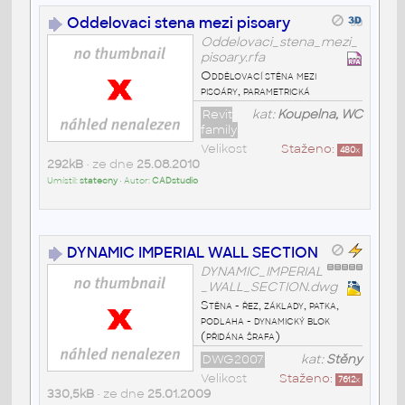
Oddelovaci stena mezi pisoary
Oddelovaci_stena_mezi_
pisoary.rfa
Oddělovací stěna mezi
pisoáry, parametrická
Revit
kat:
Koupelna, WC
family
Velikost
Staženo:
480
x
292kB
• ze dne
25.08.2010
Umístil:
statecny
• Autor:
CADstudio
DYNAMIC IMPERIAL WALL SECTION
DYNAMIC_IMPERIAL
_WALL_SECTION.dwg
Stěna - řez, základy, patka,
podlaha - dynamický blok
(přidána šrafa)
DWG2007
kat:
Stěny
Velikost
Staženo:
7612
x
330,5kB
• ze dne
25.01.2009