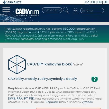
CZ
|
SK
|
EN
|
DE
Přes 123.000 registrovaných u nás, celkem
1.130.000
registrovaných
(CZ+EN)
. Tipy pro
AutoCAD 2027
, pro
Inventor 2027
a pro
Revit 2027
.
Nový
Kalkulátor nosníků
,
Spirograf generátor
a
Regresní křivky
v sekci
Převodníky
.
Kompletní
příkazy
a
proměnné AutoCADu 2027
.
CAD/BIM knihovna bloků
"stěna"
?
CAD bloky, modely, rodiny, symboly a detaily
Bezplatná knihovna CAD a BIM bloků
pro AutoCAD, AutoCAD LT, Revit,
Inventor, Fusion 360 a další 2D a 3D CAD aplikace firmy Autodesk.
CAD bloky, modely, rodiny a soubory jsou ke stažení ve formátech
DWG
,
RFA
,
IPT
,
F3D
. Katalog slouží pro výměnu užitečných bloků mezi
uživateli CAD a BIM aplikací.
Populární
bloky a knihovny
výrobců
.