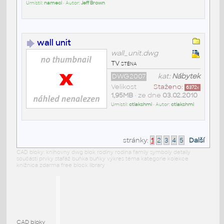
Umístil:
nameci
• Autor:
Jeff Brown
wall unit
wall_unit.dwg
TV stěna
DWG2007
kat:
Nábytek
Velikost
Staženo:
6372
x
1,95MB
• ze dne
03.02.2010
Umístil:
ctlakshmi
• Autor:
ctlakshmi
stránky:
1
2
3
4
5
Další
CAD bloky: knihovny dwg blok rodiny rodina family symboly detaily
součásti prvky stafáž buňka buňky výkres téma kategorie kolekce
knižnica zdarma free block library
CAD bloky