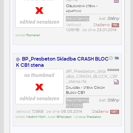
Oblouková stěna -
adaptivní
Revit family
kat:
Stěny
Velikost
Staženo:
155
x
1,05MB
• ze dne
23.01.2014
Umístil:
Filomena1
BP_Presbeton Skladba CRASH BLOC
K CB1 stena
BP_Presbeton_Skla
dba_CRASH_BLOCK_CB1
_stena.rfa
Skladba - stěna Crash
Block CB1
Revit family
kat:
Stěny
RVT2013
Velikost
728kB
• ze dne
06.05.2014
Staženo:
1357
x
Umístil:
Vladimír Michl
• Autor:
BIMproject
• Výrobce:
Presbeton