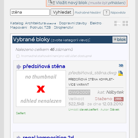
Vložit nový blok
(musíte být
přihlášeni
)
Podrobné hledání
Nápověda
Katalog
:
Architektura
•
Dopravní stavby
•
Elektro
•
/obecné
Mapování
•
Potrubí, TZB
•
Strojírenství
Vybrané bloky
:
blok
(zvolte kategorii vlevo)
Nalezeno celkem
46
záznamů
hromadné stahování není pro váš účet dostupné
předsíńová stěna
předsíńová_stěna.dwg
předsíňová stěna komplet-
více variant
DWG2007
kat:
Nábytek
Velikost
Staženo:
2555
x
522,5kB
• ze dne
12.03.2010
Umístil:
slavek.seifert
• Autor:
Slávek
Seifert
regal komposition 2d