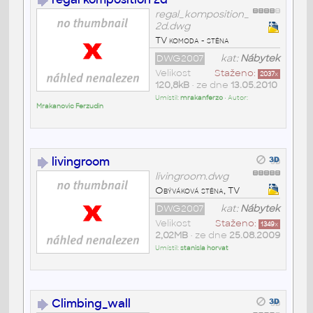
regal_komposition_
2d.dwg
TV komoda - stěna
DWG2007
kat:
Nábytek
Velikost
Staženo:
2037
x
120,8kB
• ze dne
13.05.2010
Umístil:
mrakanferzo
• Autor:
Mrakanovic Ferzudin
livingroom
livingroom.dwg
Obýváková stěna, TV
DWG2007
kat:
Nábytek
Velikost
Staženo:
1349
x
2,02MB
• ze dne
25.08.2009
Umístil:
stanisla horvat
Climbing_wall