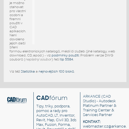
je možno
stahovat
pro vlastní
osobní a
firemní
použití v
CAD
aplikacích.
Není
dovoleno
jejich další
šíření
formou elektronických katalogů, médií či služeb (jiné katalogy, web
download, CD, apod.) - viz
podmínky použití
. Problém verze DWG
souborů (
neplatný soubor
) řeší
tip 5584
.
Viz též
Statistika
a
nejnovějších 100 bloků
.
CAD
fórum
ARKANCE
(CAD
Studio) - Autodesk
Platinum Partner &
Tipy, triky, podpora,
Training Center &
pomoc a rady pro
Services Partner
AutoCAD, LT, Inventor,
Revit, Map, Civil 3D, 3ds
KONTAKT:
Max, Fusion, Forma,
webmaster.cz@arkance.w