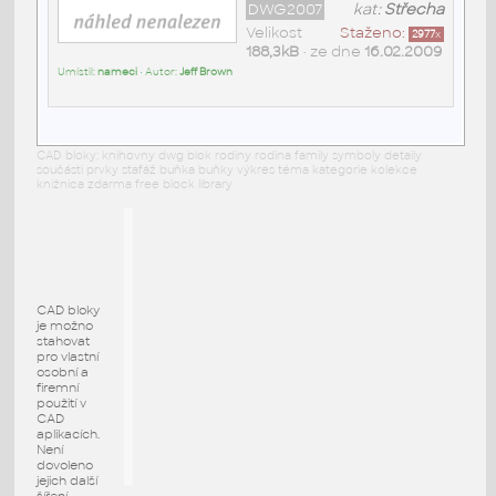
DWG2007
kat:
Střecha
Velikost
Staženo:
2977
x
188,3kB
• ze dne
16.02.2009
Umístil:
nameci
• Autor:
Jeff Brown
CAD bloky: knihovny dwg blok rodiny rodina family symboly detaily
součásti prvky stafáž buňka buňky výkres téma kategorie kolekce
knižnica zdarma free block library
CAD bloky
je možno
stahovat
pro vlastní
osobní a
firemní
použití v
CAD
aplikacích.
Není
dovoleno
jejich další