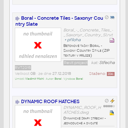
Boral - Concrete Tiles - Saxonyr Cou
ntry Slate
Boral_-_Concrete_Tiles_-
_Saxonyr_Country_Sl.rvt
+
příloha
Betonové tašky Boral -
Saxony Country Style (ZIP
textury v příloze)
Revit project
kat:
Střecha
RVT2015
Velikost
0B
• ze dne
27.12.2018
Staženo:
204
x
Umístil:
Vladimír Michl
• Autor:
Boral
• Výrobce:
Boral
DYNAMIC ROOF HATCHES
DYNAMIC_ROOF_H
ATCHES.dwg
Dynamické šrafy střechy -
jednoduché a dvojité