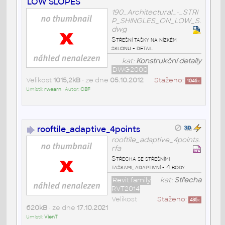
LOW SLOPES
190_Architectural_-_STRI
P_SHINGLES_ON_LOW_S.
dwg
Střešní tašky na nízkém
sklonu - detail
kat:
Konstrukční detaily
DWG2000
Velikost
1015,2kB
• ze dne
05.10.2012
Staženo:
1046
x
Umístil:
rwearn
• Autor:
CBF
rooftile_adaptive_4points
rooftile_adaptive_4points.
rfa
Střecha se střešními
taškami, adaptivní - 4 body
Revit family
kat:
Střecha
RVT2014
Velikost
Staženo:
435
x
620kB
• ze dne
17.10.2021
Umístil:
VienT