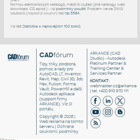
šíření
formou elektronických katalogů, médií či služeb (jiné katalogy, web
download, CD, apod.) - viz
podmínky použití
. Problém verze DWG
souborů (
neplatný soubor
) řeší
tip 5584
.
Viz též
Statistika
a
nejnovějších 100 bloků
.
CAD
fórum
ARKANCE
(CAD
Studio) - Autodesk
Platinum Partner &
Tipy, triky, podpora,
Training Center &
pomoc a rady pro
Services Partner
AutoCAD, LT, Inventor,
Revit, Map, Civil 3D, 3ds
KONTAKT:
Max, Fusion, Forma,
webmaster.cz@arkance.w
Vault, PowerMill a další
| tel. +420 910 970 111
Autodesk aplikace
(support firmy
ARKANCE). Viz
O
portálu
.
Copyright © 2026 |
Web reklama
na tomto
serveru |
Ochrana
soukromí, podmínky