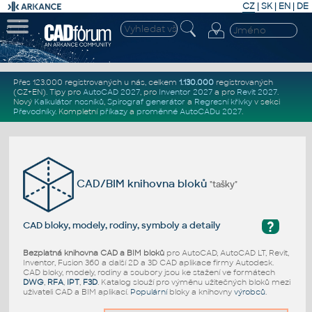
CZ
|
SK
|
EN
|
DE
Přes 123.000 registrovaných u nás, celkem
1.130.000
registrovaných
(CZ+EN)
. Tipy pro
AutoCAD 2027
, pro
Inventor 2027
a pro
Revit 2027
.
Nový
Kalkulátor nosníků
,
Spirograf generátor
a
Regresní křivky
v sekci
Převodníky
.
Kompletní
příkazy
a
proměnné AutoCADu 2027
.
CAD/BIM knihovna bloků
"tašky"
?
CAD bloky, modely, rodiny, symboly a detaily
Bezplatná knihovna CAD a BIM bloků
pro AutoCAD, AutoCAD LT, Revit,
Inventor, Fusion 360 a další 2D a 3D CAD aplikace firmy Autodesk.
CAD bloky, modely, rodiny a soubory jsou ke stažení ve formátech
DWG
,
RFA
,
IPT
,
F3D
. Katalog slouží pro výměnu užitečných bloků mezi
uživateli CAD a BIM aplikací.
Populární
bloky a knihovny
výrobců
.