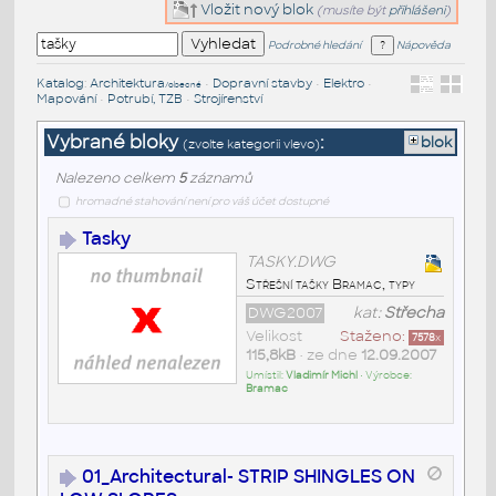
Vložit nový blok
(musíte být
přihlášeni
)
Podrobné hledání
Nápověda
Katalog
:
Architektura
•
Dopravní stavby
•
Elektro
•
/obecné
Mapování
•
Potrubí, TZB
•
Strojírenství
Vybrané bloky
:
blok
(zvolte kategorii vlevo)
Nalezeno celkem
5
záznamů
hromadné stahování není pro váš účet dostupné
Tasky
TASKY.DWG
Střešní tašky Bramac, typy
DWG2007
kat:
Střecha
Velikost
Staženo:
7578
x
115,8kB
• ze dne
12.09.2007
Umístil:
Vladimír Michl
• Výrobce:
Bramac
01_Architectural- STRIP SHINGLES ON