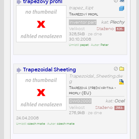
trapezovy profil
trapez_II.ipt
Trapézový profil
Inventor part
kat:
Plechy
Velikost
Staženo:
626
x
328,5kB
• ze dne
30.10.2008
Umístil:
pepet
• Autor:
Peter
Trapezoidal Sheeting
Trapezoidal_Sheeting.dw
g
Trapézová střešní krytina -
profily (EU)
DWG2000
kat:
Ocel
Velikost
Staženo:
2563
x
276,9kB
• ze dne
24.04.2008
Umístil:
czech mate
• Autor:
czech mate