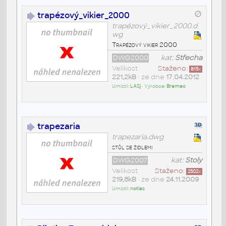
trapézový_vikier_2000
trapézový_vikier_2000.d
wg
Trapézový vikier 2000
DWG2000
kat:
Střecha
Velikost
Staženo:
815
x
221,2kB
• ze dne
17.04.2012
Umístil:
LASj
• Výrobce:
Bramac
trapezaria
trapezaria.dwg
stůl se židlemi
DWG2007
kat:
Stoly
Velikost
Staženo:
2502
x
219,8kB
• ze dne
24.11.2009
Umístil:
notias