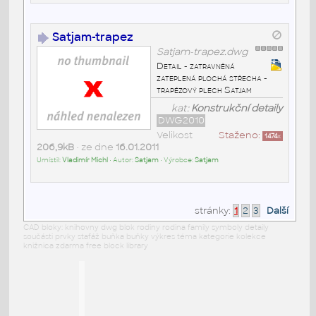
Satjam-trapez
Satjam-trapez.dwg
Detail - zatravněná
zateplená plochá střecha -
trapézový plech Satjam
kat:
Konstrukční detaily
DWG2010
Velikost
Staženo:
1474
x
206,9kB
• ze dne
16.01.2011
Umístil:
Vladimír Michl
• Autor:
Satjam
• Výrobce:
Satjam
stránky:
1
2
3
Další
CAD bloky: knihovny dwg blok rodiny rodina family symboly detaily
součásti prvky stafáž buňka buňky výkres téma kategorie kolekce
knižnica zdarma free block library