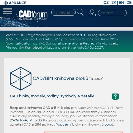
CZ
|
SK
|
EN
|
DE
Přes 123.000 registrovaných u nás, celkem
1.130.000
registrovaných
(CZ+EN)
. Tipy pro
AutoCAD 2027
, pro
Inventor 2027
a pro
Revit 2027
.
Nový
Kalkulátor nosníků
,
Spirograf generátor
a
Regresní křivky
v sekci
Převodníky
.
Kompletní
příkazy
a
proměnné AutoCADu 2027
.
CAD/BIM knihovna bloků
"trapéz"
?
CAD bloky, modely, rodiny, symboly a detaily
Bezplatná knihovna CAD a BIM bloků
pro AutoCAD, AutoCAD LT, Revit,
Inventor, Fusion 360 a další 2D a 3D CAD aplikace firmy Autodesk.
CAD bloky, modely, rodiny a soubory jsou ke stažení ve formátech
DWG
,
RFA
,
IPT
,
F3D
. Katalog slouží pro výměnu užitečných bloků mezi
uživateli CAD a BIM aplikací.
Populární
bloky a knihovny
výrobců
.