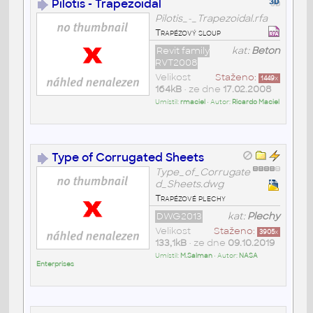
Pilotis - Trapezoidal
Pilotis_-_Trapezoidal.rfa
Trapézový sloup
Revit family
kat:
Beton
RVT2008
Velikost
Staženo:
1449
x
164kB
• ze dne
17.02.2008
Umístil:
rmaciel
• Autor:
Ricardo Maciel
Type of Corrugated Sheets
Type_of_Corrugate
d_Sheets.dwg
Trapézové plechy
DWG2013
kat:
Plechy
Velikost
Staženo:
3905
x
133,1kB
• ze dne
09.10.2019
Umístil:
M.Salman
• Autor:
NASA
Enterprises