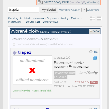
Vložit nový blok
(musíte být
přihlášeni
)
Podrobné hledání
Nápověda
Katalog
:
Architektura
•
Dopravní stavby
•
Elektro
•
/obecné
Mapování
•
Potrubí, TZB
•
Strojírenství
Vybrané bloky
:
blok
(zvolte kategorii vlevo)
Nalezeno celkem
29
záznamů
hromadné stahování není pro váš účet dostupné
trapez
trapez.ipt
Parametrický trapéz -
hodnoty v Fx parametrech
Inventor part
kat:
Plechy
IPT2009
Velikost
Staženo:
1201
x
283kB
• ze dne
29.10.2008
Umístil:
Mambo
• Autor:
Jakub Vitík