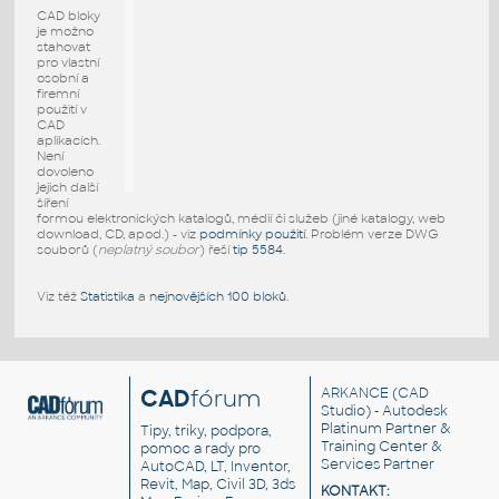
CAD bloky
je možno
stahovat
pro vlastní
osobní a
firemní
použití v
CAD
aplikacích.
Není
dovoleno
jejich další
šíření
formou elektronických katalogů, médií či služeb (jiné katalogy, web
download, CD, apod.) - viz
podmínky použití
. Problém verze DWG
souborů (
neplatný soubor
) řeší
tip 5584
.
Viz též
Statistika
a
nejnovějších 100 bloků
.
CAD
fórum
ARKANCE
(CAD
Studio) - Autodesk
Platinum Partner &
Tipy, triky, podpora,
Training Center &
pomoc a rady pro
Services Partner
AutoCAD, LT, Inventor,
Revit, Map, Civil 3D, 3ds
KONTAKT: