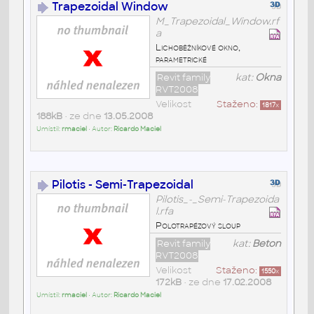
Trapezoidal Window
M_Trapezoidal_Window.rf
a
Lichoběžníkové okno,
parametrické
Revit family
kat:
Okna
RVT2008
Velikost
Staženo:
1817
x
188kB
• ze dne
13.05.2008
Umístil:
rmaciel
• Autor:
Ricardo Maciel
Pilotis - Semi-Trapezoidal
Pilotis_-_Semi-Trapezoida
l.rfa
Polotrapézový sloup
Revit family
kat:
Beton
RVT2008
Velikost
Staženo:
1550
x
172kB
• ze dne
17.02.2008
Umístil:
rmaciel
• Autor:
Ricardo Maciel