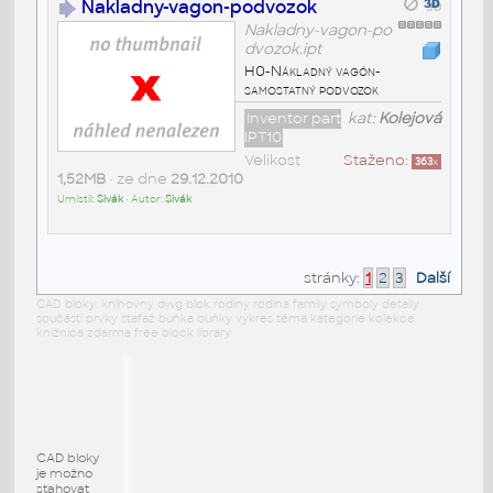
Nakladny-vagon-podvozok
Nakladny-vagon-po
dvozok.ipt
H0-Nákladný vagón-
samostatný podvozok
Inventor part
kat:
Kolejová
IPT10
Velikost
Staženo:
363
x
1,52MB
• ze dne
29.12.2010
Umístil:
Sivák
• Autor:
Sivák
stránky:
1
2
3
Další
CAD bloky: knihovny dwg blok rodiny rodina family symboly detaily
součásti prvky stafáž buňka buňky výkres téma kategorie kolekce
knižnica zdarma free block library
CAD bloky
je možno
stahovat