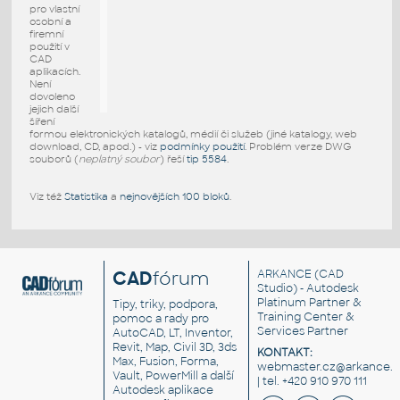
pro vlastní
osobní a
firemní
použití v
CAD
aplikacích.
Není
dovoleno
jejich další
šíření
formou elektronických katalogů, médií či služeb (jiné katalogy, web
download, CD, apod.) - viz
podmínky použití
. Problém verze DWG
souborů (
neplatný soubor
) řeší
tip 5584
.
Viz též
Statistika
a
nejnovějších 100 bloků
.
CAD
fórum
ARKANCE
(CAD
Studio) - Autodesk
Platinum Partner &
Tipy, triky, podpora,
Training Center &
pomoc a rady pro
Services Partner
AutoCAD, LT, Inventor,
Revit, Map, Civil 3D, 3ds
KONTAKT:
Max, Fusion, Forma,
webmaster.cz@arkance.w
Vault, PowerMill a další
| tel. +420 910 970 111
Autodesk aplikace