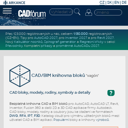
CZ
|
SK
|
EN
|
DE
Přes 123.000 registrovaných u nás, celkem
1.130.000
registrovaných
(CZ+EN)
. Tipy pro
AutoCAD 2027
, pro
Inventor 2027
a pro
Revit 2027
.
Nový
Kalkulátor nosníků
,
Spirograf generátor
a
Regresní křivky
v sekci
Převodníky
.
Kompletní
příkazy
a
proměnné AutoCADu 2027
.
CAD/BIM knihovna bloků
"vagón"
?
CAD bloky, modely, rodiny, symboly a detaily
Bezplatná knihovna CAD a BIM bloků
pro AutoCAD, AutoCAD LT, Revit,
Inventor, Fusion 360 a další 2D a 3D CAD aplikace firmy Autodesk.
CAD bloky, modely, rodiny a soubory jsou ke stažení ve formátech
DWG
,
RFA
,
IPT
,
F3D
. Katalog slouží pro výměnu užitečných bloků mezi
uživateli CAD a BIM aplikací.
Populární
bloky a knihovny
výrobců
.