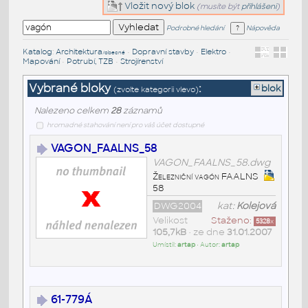
Vložit nový blok
(musíte být
přihlášeni
)
Podrobné hledání
Nápověda
Katalog
:
Architektura
•
Dopravní stavby
•
Elektro
•
/obecné
Mapování
•
Potrubí, TZB
•
Strojírenství
Vybrané bloky
:
blok
(zvolte kategorii vlevo)
Nalezeno celkem
28
záznamů
hromadné stahování není pro váš účet dostupné
VAGON_FAALNS_58
VAGON_FAALNS_58.dwg
Železniční vagón FAALNS
58
DWG2004
kat:
Kolejová
Velikost
Staženo:
5328
x
105,7kB
• ze dne
31.01.2007
Umístil:
artap
• Autor:
artap
61-779Á