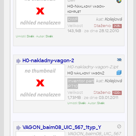
dwf
H0-Nákladný vagón-
komplet
DWF
kat:
Kolejová
Velikost
Staženo:
2125
x
143,1kB
• ze dne
28.12.2010
Umístil:
Sivák
• Autor:
Sivák
H0-nakladny-vagon-2
H0-nakladny-vagon-2.ipt
H0 nákladný vagón2
Inventor part
kat:
Kolejová
IPT10
Velikost
Staženo:
1220
x
1,73MB
• ze dne
03.01.2011
Umístil:
Sivák
• Autor:
Sivák
VAGON_baim08_UIC_567_1typ_Y
VAGON_baim08_UIC_567