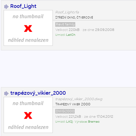
Roof_Light
Roof_Light.rfa
Střešní okno, čtvercové
Revit family
Velikost
220kB
• ze dne
29.09.2008
Umístil:
LatCh
trapézový_vikier_2000
trapézový_vikier_2000.dwg
Trapézový vikier 2000
DWG2000
Velikost
221,2kB
• ze dne
17.04.2012
Umístil:
LASj
• Výrobce:
Bramac