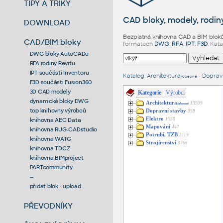
TIPY A TRIKY
CAD bloky, modely, rodiny
DOWNLOAD
Bezplatná knihovna CAD a BIM blok
CAD/BIM bloky
formátech
DWG
,
RFA
,
IPT
,
F3D
. Kat
DWG bloky AutoCADu
RFA rodiny Revitu
IPT součásti Inventoru
Katalog
:
Architektura
•
Dopravn
/obecné
F3D součásti Fusion360
3D CAD modely
Kategorie
Výrobci
dynamické bloky DWG
Architektura
13909
/obecné
top knihovny výrobců
Dopravní stavby
398
Elektro
1550
knihovna AEC Data
Mapování
447
knihovna RUG-CADstudio
Potrubí, TZB
3119
knihovna WATG
Strojírenství
3766
knihovna TDCZ
knihovna BIMproject
PARTcommunity
--
přidat blok - upload
PŘEVODNÍKY