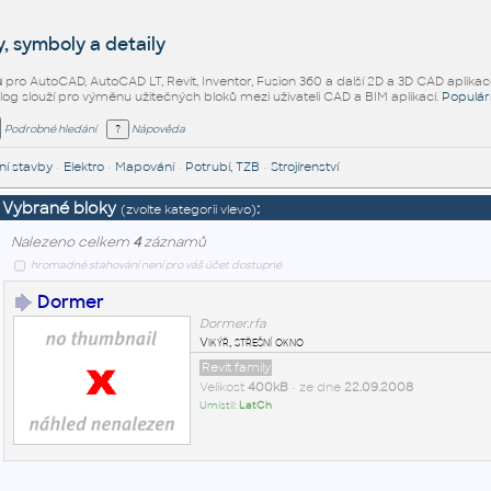
, symboly a detaily
ů
pro AutoCAD, AutoCAD LT, Revit, Inventor, Fusion 360 a další 2D a 3D CAD aplikac
alog slouží pro výměnu užitečných bloků mezi uživateli CAD a BIM aplikací.
Populár
Podrobné hledání
Nápověda
í stavby
•
Elektro
•
Mapování
•
Potrubí, TZB
•
Strojírenství
Vybrané bloky
:
(zvolte kategorii vlevo)
Nalezeno celkem
4
záznamů
hromadné stahování není pro váš účet dostupné
Dormer
Dormer.rfa
Vikýř, střešní okno
Revit family
Velikost
400kB
• ze dne
22.09.2008
Umístil:
LatCh