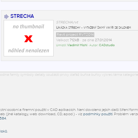
STRECHA
STRECHA.rvt
Ukázka střechy - vytažený šikmý vikýř se sklonem
Revit project RVT2014
Velikost
712kB
• ze dne
27.01.2014
Umístil:
Vladimír Michl
• Autor:
CADstudio
odina family symboly detaily součásti prvky stafáž buňka buňky výkres téma kategorie
ní osobní a firemní použití v CAD aplikacích. Není dovoleno jejich další šíření for
žeb (jiné katalogy, web download, CD, apod.) - viz
podmínky použití
. Problém ver
5584
.
bloků
.