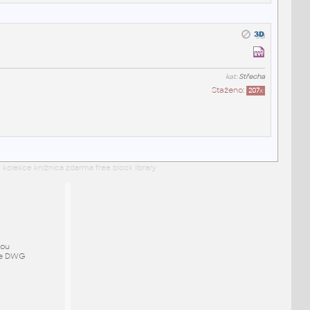
kat:
Střecha
Staženo:
207
x
 kolekce knižnica zdarma free block library
mou
ze DWG