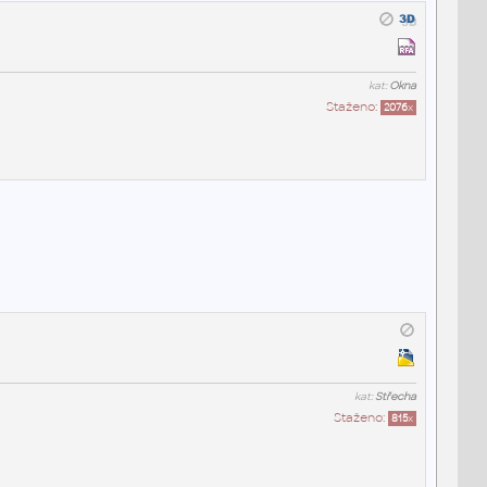
kat:
Okna
Staženo:
2076
x
kat:
Střecha
Staženo:
815
x