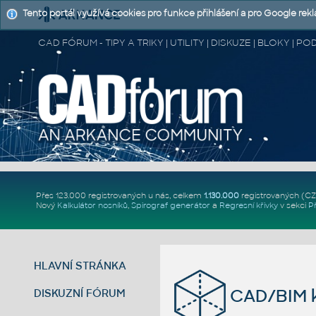
Tento portál využívá cookies pro funkce přihlášení a pro Google rek
CAD FÓRUM - TIPY A TRIKY | UTILITY | DISKUZE | BLOKY |
Přes 123.000 registrovaných u nás, celkem
1.130.000
registrovaných (C
Nový
Kalkulátor nosníků
,
Spirograf generátor
a
Regresní křivky
v sekci
P
HLAVNÍ STRÁNKA
CAD/BIM k
DISKUZNÍ FÓRUM