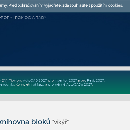
lamy. Před pokračováním vyjadřete, zda souhlasíte s použitím cookies.
 PODPORA | POMOC A RADY
Z+EN)
. Tipy pro
AutoCAD 2027
, pro
Inventor 2027
a pro
Revit 2027
.
řevodníky
.
Kompletní
příkazy
a
proměnné AutoCADu 2027
.
nihovna bloků
"vikýř"