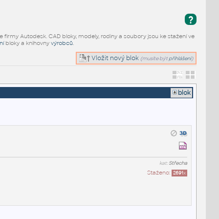
?
e firmy Autodesk. CAD bloky, modely, rodiny a soubory jsou ke stažení ve
ní
bloky a knihovny
výrobců
.
Vložit nový blok
(musíte být
přihlášeni
)
blok
kat:
Střecha
Staženo:
2691
x