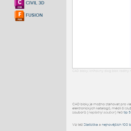
CIVIL 3D
FUSION
CAD bloky: knihovny dwg blok rodiny r
CAD bloky je možno stahovat pro vlast
elektronických katalogů, médií či slu
souborů (
neplatný soubor
) řeší
tip 
Viz též
Statistika
a
nejnovějších 100 