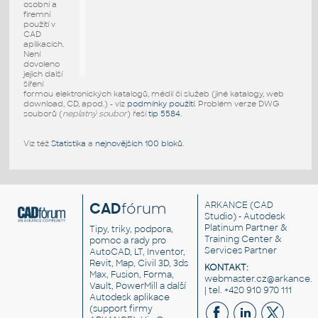
osobní a
firemní
použití v
CAD
aplikacích.
Není
dovoleno
jejich další
šíření
formou elektronických katalogů, médií či služeb (jiné katalogy, web
download, CD, apod.) - viz
podmínky použití
. Problém verze DWG
souborů (
neplatný soubor
) řeší
tip 5584
.
Viz též
Statistika
a
nejnovějších 100 bloků
.
CAD
fórum
ARKANCE
(CAD
Studio) - Autodesk
Platinum Partner &
Tipy, triky, podpora,
Training Center &
pomoc a rady pro
Services Partner
AutoCAD, LT, Inventor,
Revit, Map, Civil 3D, 3ds
KONTAKT:
Max, Fusion, Forma,
webmaster.cz@arkance.w
Vault, PowerMill a další
| tel. +420 910 970 111
Autodesk aplikace
(support firmy