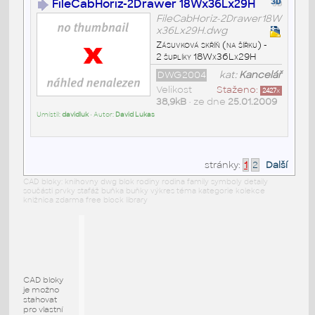
FileCabHoriz-2Drawer 18Wx36Lx29H
FileCabHoriz-2Drawer18W
x36Lx29H.dwg
Zásuvková skříň (na šířku) -
2 šuplíky 18Wx36Lx29H
DWG2004
kat:
Kancelář
Velikost
Staženo:
2427
x
38,9kB
• ze dne
25.01.2009
Umístil:
davidluk
• Autor:
David Lukas
stránky:
1
2
Další
CAD bloky: knihovny dwg blok rodiny rodina family symboly detaily
součásti prvky stafáž buňka buňky výkres téma kategorie kolekce
knižnica zdarma free block library
CAD bloky
je možno
stahovat
pro vlastní