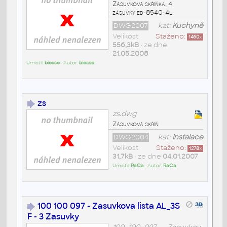
Zásuvková skříňka, 4
zásuvky ed-8540-4l
DWG2007
kat:
Kuchyně
Velikost
Staženo:
1460
x
556,3kB
• ze dne
21.05.2008
Umístil:
biesse
• Autor:
biesse
zs
zs.dwg
Zásuvková skříň
DWG2004
kat:
Instalace
Velikost
Staženo:
1278
x
31,7kB
• ze dne
04.01.2007
Umístil:
RaCa
• Autor:
RaCa
100 100 097 - Zasuvkova lista AL_3S
F - 3 Zasuvky