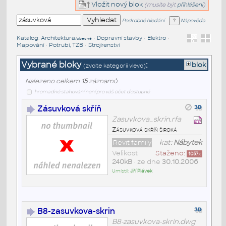
Vložit nový blok
(musíte být
přihlášeni
)
Podrobné hledání
Nápověda
Katalog
:
Architektura
•
Dopravní stavby
•
Elektro
•
/obecné
Mapování
•
Potrubí, TZB
•
Strojírenství
Vybrané bloky
:
blok
(zvolte kategorii vlevo)
Nalezeno celkem
15
záznamů
hromadné stahování není pro váš účet dostupné
Zásuvková skříň
Zasuvkova_skrin.rfa
Zásuvková skříň široká
Revit family
kat:
Nábytek
Velikost
Staženo:
1057
x
240kB
• ze dne
30.10.2006
Umístil:
Jiří Plávek
B8-zasuvkova-skrin
B8-zasuvkova-skrin.dwg