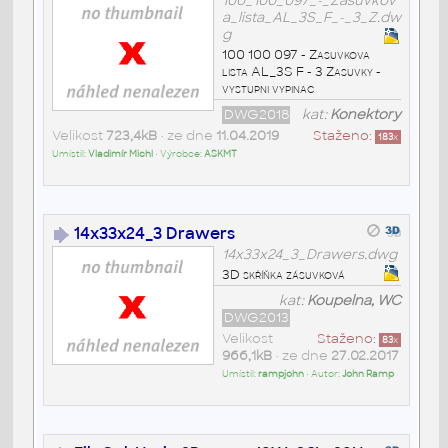
100_100_097_-_Zasuvkov
a_lista_AL_3S_F_-_3_Z.dw
g
100 100 097 - Zasuvkova
lista AL_3S F - 3 Zasuvky -
vystupni vypinac
DWG2018
kat:
Konektory
Velikost
723,4kB
• ze dne
11.04.2019
Staženo:
183
x
Umístil:
Vladimír Michl
• Výrobce:
ASKMT
14x33x24_3 Drawers
14x33x24_3_Drawers.dwg
3D skříňka zásuvková
kat:
Koupelna, WC
DWG2013
Velikost
Staženo:
83
x
966,1kB
• ze dne
27.02.2017
Umístil:
rampjohn
• Autor:
John Ramp