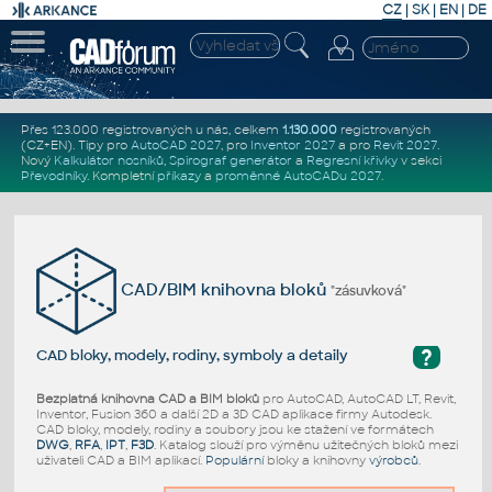
CZ
|
SK
|
EN
|
DE
Přes 123.000 registrovaných u nás, celkem
1.130.000
registrovaných
(CZ+EN)
. Tipy pro
AutoCAD 2027
, pro
Inventor 2027
a pro
Revit 2027
.
Nový
Kalkulátor nosníků
,
Spirograf generátor
a
Regresní křivky
v sekci
Převodníky
.
Kompletní
příkazy
a
proměnné AutoCADu 2027
.
CAD/BIM knihovna bloků
"zásuvková"
?
CAD bloky, modely, rodiny, symboly a detaily
Bezplatná knihovna CAD a BIM bloků
pro AutoCAD, AutoCAD LT, Revit,
Inventor, Fusion 360 a další 2D a 3D CAD aplikace firmy Autodesk.
CAD bloky, modely, rodiny a soubory jsou ke stažení ve formátech
DWG
,
RFA
,
IPT
,
F3D
. Katalog slouží pro výměnu užitečných bloků mezi
uživateli CAD a BIM aplikací.
Populární
bloky a knihovny
výrobců
.