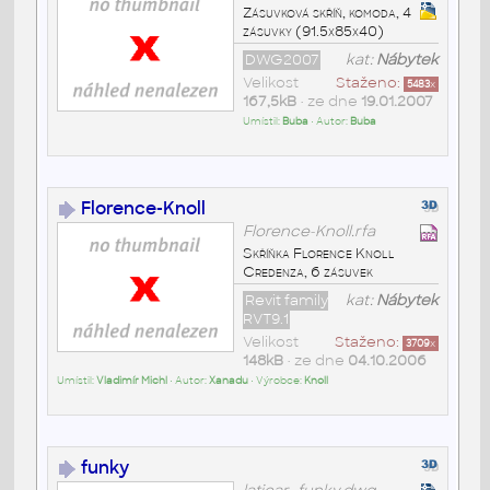
Zásuvková skříň, komoda, 4
zásuvky (91.5x85x40)
DWG2007
kat:
Nábytek
Velikost
Staženo:
5483
x
167,5kB
• ze dne
19.01.2007
Umístil:
Buba
• Autor:
Buba
Florence-Knoll
Florence-Knoll.rfa
Skříňka Florence Knoll
Credenza, 6 zásuvek
Revit family
kat:
Nábytek
RVT9.1
Velikost
Staženo:
3709
x
148kB
• ze dne
04.10.2006
Umístil:
Vladimír Michl
• Autor:
Xanadu
• Výrobce:
Knoll
funky