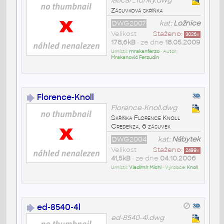
laticar_funky.dwg
Zásuvková skříňka
DWG2007
kat:
Ložnice
Velikost
Staženo:
3026
x
178,6kB
• ze dne
18.05.2009
Umístil:
mrakanferzo
• Autor:
Mrakanović Ferzudin
Florence-Knoll
Florence-Knoll.dwg
Skříňka Florence Knoll
Credenza, 6 zásuvek
DWG2004
kat:
Nábytek
Velikost
Staženo:
2499
x
41,5kB
• ze dne
04.10.2006
Umístil:
Vladimír Michl
• Výrobce:
Knoll
ed-8540-4l
ed-8540-4l.dwg