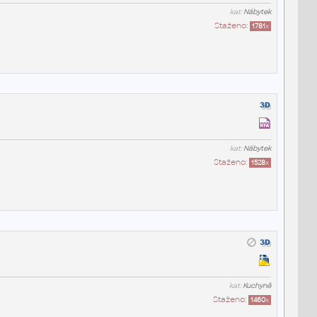
kat:
Nábytek
Staženo:
1781
x
kat:
Nábytek
Staženo:
1528
x
kat:
Kuchyně
Staženo:
1460
x