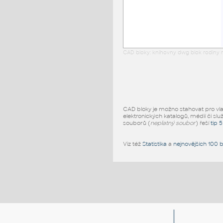
CAD bloky: knihovny dwg blok rodiny r
CAD bloky je možno stahovat pro vlast
elektronických katalogů, médií či slu
souborů (
neplatný soubor
) řeší
tip 
Viz též
Statistika
a
nejnovějších 100 