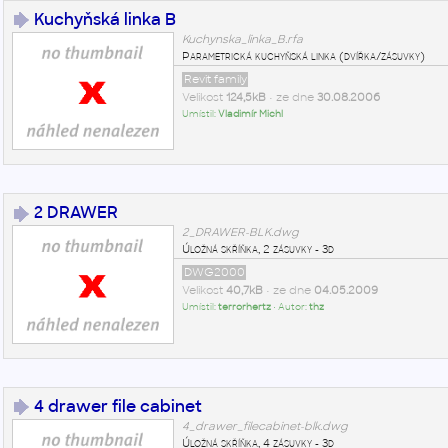
Kuchyňská linka B
Kuchynska_linka_B.rfa
Parametrická kuchyňská linka (dvířka/zásuvky)
Revit family
Velikost
124,5kB
• ze dne
30.08.2006
Umístil:
Vladimír Michl
2 DRAWER
2_DRAWER-BLK.dwg
Úložná skříňka, 2 zásuvky - 3d
DWG2000
Velikost
40,7kB
• ze dne
04.05.2009
Umístil:
terrorhertz
• Autor:
thz
4 drawer file cabinet
4_drawer_filecabinet-blk.dwg
Úložná skříňka, 4 zásuvky - 3d