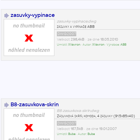
zasuvky-vypinace
zasuvky-vypinace.dwg
zásuvky a vypínače ABB
DWG2007
Velikost
298,4kB
• ze dne
18.05.2010
Umístil:
XVavron
• Autor:
XVavron
• Výrobce:
ABB
B8-zasuvkova-skrin
B8-zasuvkova-skrin.dwg
Zásuvková skříň, komoda, 4 zásuvky (91.5x85x40)
DWG2007
Velikost
167,5kB
• ze dne
19.01.2007
Umístil:
Buba
• Autor:
Buba