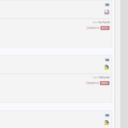
kat:
Kuchyně
Staženo:
3223
x
kat:
Nábytek
Staženo:
2993
x