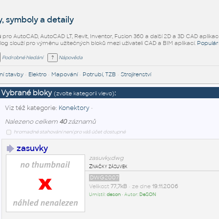
, symboly a detaily
ů
pro AutoCAD, AutoCAD LT, Revit, Inventor, Fusion 360 a další 2D a 3D CAD aplikac
alog slouží pro výměnu užitečných bloků mezi uživateli CAD a BIM aplikací.
Populár
Podrobné hledání
Nápověda
í stavby
•
Elektro
•
Mapování
•
Potrubí, TZB
•
Strojírenství
Vybrané bloky
:
(zvolte kategorii vlevo)
Viz též kategorie:
Konektory
•
Nalezeno celkem
40
záznamů
hromadné stahování není pro váš účet dostupné
zasuvky
zasuvky.dwg
Značky zásuvek
DWG2007
Velikost
77,7kB
• ze dne
19.11.2006
Umístil:
deson
• Autor:
DeSON