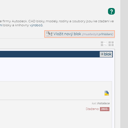
?
e firmy Autodesk. CAD bloky, modely, rodiny a soubory jsou ke stažení ve
ní
bloky a knihovny
výrobců
.
Vložit nový blok
(musíte být
přihlášeni
)
blok
kat:
Instalace
Staženo:
2893
x