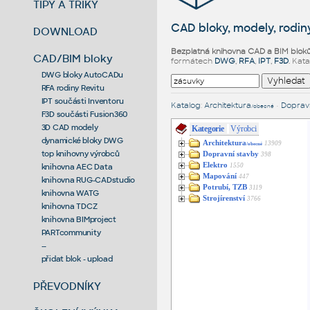
TIPY A TRIKY
CAD bloky, modely, rodiny
DOWNLOAD
Bezplatná knihovna CAD a BIM blok
CAD/BIM bloky
formátech
DWG
,
RFA
,
IPT
,
F3D
. Kat
DWG bloky AutoCADu
RFA rodiny Revitu
IPT součásti Inventoru
Katalog
:
Architektura
•
Dopravn
/obecné
F3D součásti Fusion360
3D CAD modely
Kategorie
Výrobci
dynamické bloky DWG
Architektura
13909
/obecné
top knihovny výrobců
Dopravní stavby
398
Elektro
1550
knihovna AEC Data
Mapování
447
knihovna RUG-CADstudio
Potrubí, TZB
3119
knihovna WATG
Strojírenství
3766
knihovna TDCZ
knihovna BIMproject
PARTcommunity
--
přidat blok - upload
PŘEVODNÍKY