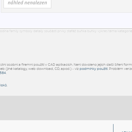
odina family symboly detaily součásti prvky stafáž buňka buňky výkres téma kategorie
ní osobní a firemní použití v CAD aplikacích. Není dovoleno jejich další šíření for
žeb (jiné katalogy, web download, CD, apod.) - viz
podmínky použití
. Problém ver
5584
.
bloků
.