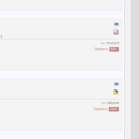
y)
kat:
Kuchyně
Staženo:
5331
x
kat:
Nábytek
Staženo:
3284
x