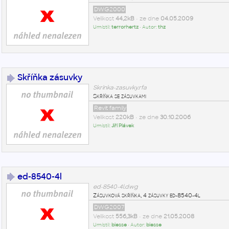
DWG2000
Velikost
44,2kB
• ze dne
04.05.2009
Umístil:
terrorhertz
• Autor:
thz
Skříňka zásuvky
Skrinka-zasuvky.rfa
Skříňka se zásuvkami
Revit family
Velikost
220kB
• ze dne
30.10.2006
Umístil:
Jiří Plávek
ed-8540-4l
ed-8540-4l.dwg
Zásuvková skříňka, 4 zásuvky ed-8540-4l
DWG2007
Velikost
556,3kB
• ze dne
21.05.2008
Umístil:
biesse
• Autor:
biesse