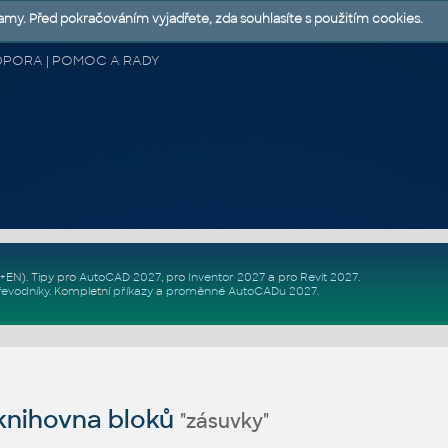
lamy. Před pokračováním vyjadřete, zda souhlasíte s použitím cookies.
 PODPORA | POMOC A RADY
Z+EN)
. Tipy pro
AutoCAD 2027
, pro
Inventor 2027
a pro
Revit 2027
.
řevodníky
.
Kompletní
příkazy
a
proměnné AutoCADu 2027
.
nihovna bloků
"zásuvky"