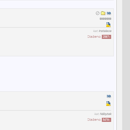
kat:
Instalace
Staženo:
2587
x
kat:
Nábytek
Staženo:
5479
x