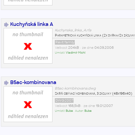
Kuchyňská linka A
Kuchynska_linka_A.rfa
Parametrická kuchyňská linka (2x dvířka/2x zásuvk
Revit family
Velikost
204kB
• ze dne
04.09.2006
Umístil:
Vladimír Michl
B5ac-kombinovana
B5ac-kombinovana.dwg
Skříň obývací kombinovaná, 3 zásuvky (48x196x40)
DWG2007
Velikost
168,5kB
• ze dne
19.01.2007
Umístil:
Buba
• Autor:
Buba