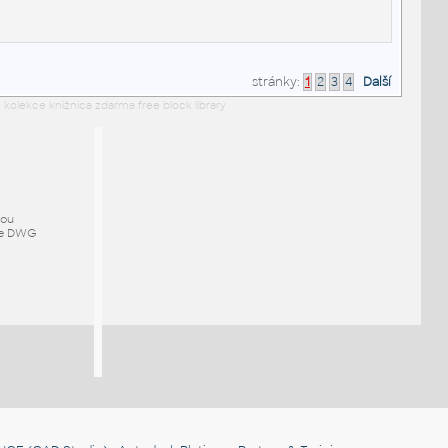
stránky:
1
2
3
4
Další
 kolekce knižnica zdarma free block library
mou
ze DWG