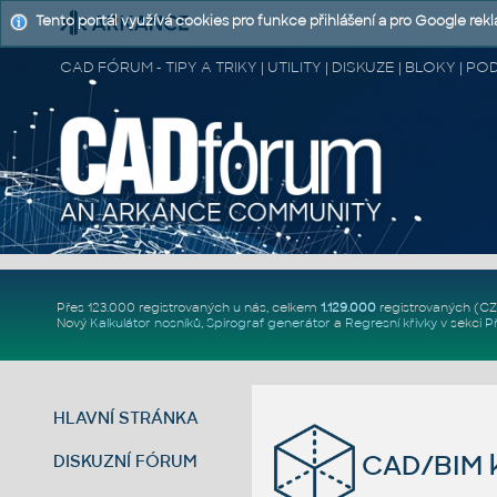
Tento portál využívá cookies pro funkce přihlášení a pro Google rek
CAD FÓRUM - TIPY A TRIKY | UTILITY | DISKUZE | BLOKY |
Přes 123.000 registrovaných u nás, celkem
1.129.000
registrovaných (C
Nový
Kalkulátor nosníků
,
Spirograf generátor
a
Regresní křivky
v sekci
P
HLAVNÍ STRÁNKA
CAD/BIM k
DISKUZNÍ FÓRUM