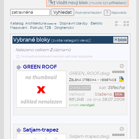
Vložit nový blok
(musíte být
přihlášeni
)
Podrobné hledání
Nápověda
Katalog
:
Architektura
•
Dopravní stavby
•
Elektro
•
/obecné
Mapování
•
Potrubí, TZB
•
Strojírenství
Vybrané bloky
:
blok
(zvolte kategorii vlevo)
Nalezeno celkem
2
záznamů
hromadné stahování není pro váš účet dostupné
GREEN ROOF
GREEN_ROOF.dwg
Zelená střecha - vegetace
DWG2007
kat:
Střecha
Velikost
Staženo:
6506
x
861,3kB
• ze dne
28.07.2009
Umístil:
standige3
Satjam-trapez
Satjam-trapez.dwg