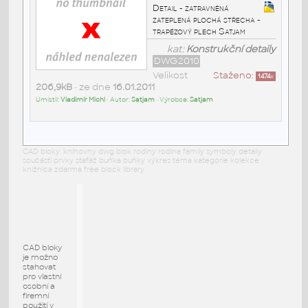
Detail - zatravněná
zateplená plochá střecha -
trapézový plech Satjam
kat:
Konstrukční detaily
DWG2010
Velikost
Staženo:
1474
x
206,9kB
• ze dne
16.01.2011
Umístil:
Vladimír Michl
• Autor:
Satjam
• Výrobce:
Satjam
CAD bloky: knihovny dwg blok rodiny rodina family symboly detaily
součásti prvky stafáž buňka buňky výkres téma kategorie kolekce
knižnica zdarma free block library
CAD bloky
je možno
stahovat
pro vlastní
osobní a
firemní
použití v