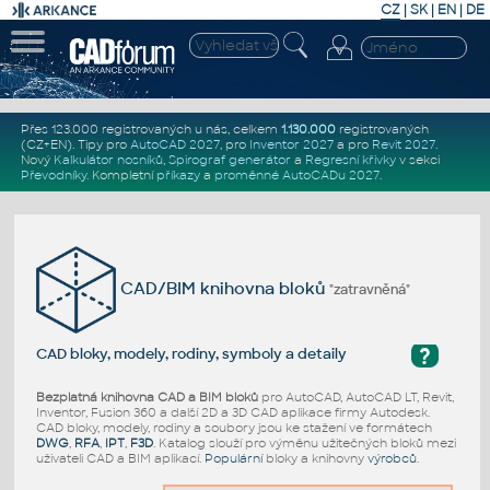
CZ
|
SK
|
EN
|
DE
Přes 123.000 registrovaných u nás, celkem
1.130.000
registrovaných
(CZ+EN)
. Tipy pro
AutoCAD 2027
, pro
Inventor 2027
a pro
Revit 2027
.
Nový
Kalkulátor nosníků
,
Spirograf generátor
a
Regresní křivky
v sekci
Převodníky
.
Kompletní
příkazy
a
proměnné AutoCADu 2027
.
CAD/BIM knihovna bloků
"zatravněná"
?
CAD bloky, modely, rodiny, symboly a detaily
Bezplatná knihovna CAD a BIM bloků
pro AutoCAD, AutoCAD LT, Revit,
Inventor, Fusion 360 a další 2D a 3D CAD aplikace firmy Autodesk.
CAD bloky, modely, rodiny a soubory jsou ke stažení ve formátech
DWG
,
RFA
,
IPT
,
F3D
. Katalog slouží pro výměnu užitečných bloků mezi
uživateli CAD a BIM aplikací.
Populární
bloky a knihovny
výrobců
.