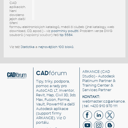
CAD
aplikacích.
Není
dovoleno
jejich další
šíření
formou elektronických katalogů, médií či služeb (jiné katalogy, web
download, CD, apod.) - viz
podmínky použití
. Problém verze DWG
souborů (
neplatný soubor
) řeší
tip 5584
.
Viz též
Statistika
a
nejnovějších 100 bloků
.
CAD
fórum
ARKANCE
(CAD
Studio) - Autodesk
Platinum Partner &
Tipy, triky, podpora,
Training Center &
pomoc a rady pro
Services Partner
AutoCAD, LT, Inventor,
Revit, Map, Civil 3D, 3ds
KONTAKT:
Max, Fusion, Forma,
webmaster.cz@arkance.w
Vault, PowerMill a další
| tel. +420 910 970 111
Autodesk aplikace
(support firmy
ARKANCE). Viz
O
portálu
.