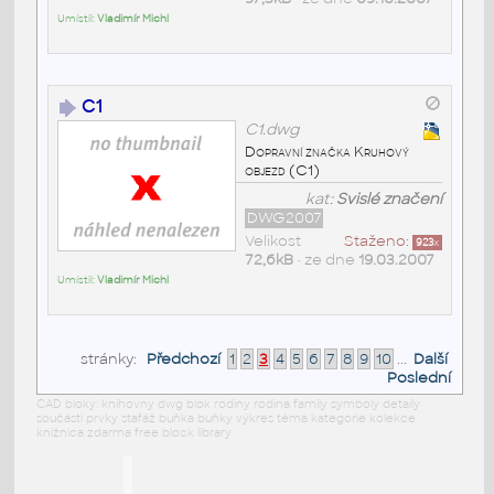
Umístil:
Vladimír Michl
C1
C1.dwg
Dopravní značka Kruhový
objezd (C1)
kat:
Svislé značení
DWG2007
Velikost
Staženo:
923
x
72,6kB
• ze dne
19.03.2007
Umístil:
Vladimír Michl
stránky:
Předchozí
1
2
3
4
5
6
7
8
9
10
...
Další
Poslední
CAD bloky: knihovny dwg blok rodiny rodina family symboly detaily
součásti prvky stafáž buňka buňky výkres téma kategorie kolekce
knižnica zdarma free block library