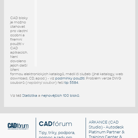
CAD bloky
je možno
stahovat
pro vlastní
osobní a
firemní
použití v
CAD
aplikacích.
Není
dovoleno
jejich další
šíření
formou elektronických katalogů, médií či služeb (jiné katalogy, web
download, CD, apod.) - viz
podmínky použití
. Problém verze DWG
souborů (
neplatný soubor
) řeší
tip 5584
.
Viz též
Statistika
a
nejnovějších 100 bloků
.
CAD
fórum
ARKANCE
(CAD
Studio) - Autodesk
Platinum Partner &
Tipy, triky, podpora,
Training Center &
pomoc a rady pro