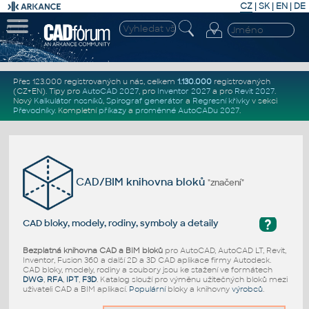
CZ
|
SK
|
EN
|
DE
Přes 123.000 registrovaných u nás, celkem
1.130.000
registrovaných
(CZ+EN)
. Tipy pro
AutoCAD 2027
, pro
Inventor 2027
a pro
Revit 2027
.
Nový
Kalkulátor nosníků
,
Spirograf generátor
a
Regresní křivky
v sekci
Převodníky
.
Kompletní
příkazy
a
proměnné AutoCADu 2027
.
CAD/BIM knihovna bloků
"značení"
?
CAD bloky, modely, rodiny, symboly a detaily
Bezplatná knihovna CAD a BIM bloků
pro AutoCAD, AutoCAD LT, Revit,
Inventor, Fusion 360 a další 2D a 3D CAD aplikace firmy Autodesk.
CAD bloky, modely, rodiny a soubory jsou ke stažení ve formátech
DWG
,
RFA
,
IPT
,
F3D
. Katalog slouží pro výměnu užitečných bloků mezi
uživateli CAD a BIM aplikací.
Populární
bloky a knihovny
výrobců
.