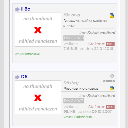
II 8c
II8c.dwg
Dopravná značka nabíjacia
stanica
kat:
Svislé značení
DWG2000
Velikost
Staženo:
1333
x
715,8kB
• ze dne
22.01.2016
Umístil:
mfronkova
D6
D6.dwg
Přechod pro chodce
kat:
Svislé značení
DWG2007
Velikost
Staženo:
1216
x
98,1kB
• ze dne
09.10.2007
Umístil:
Vladimír Michl