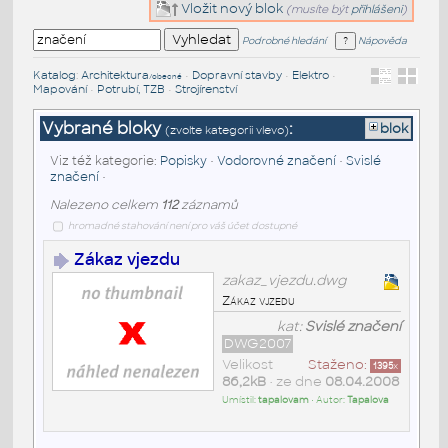
Vložit nový blok
(musíte být
přihlášeni
)
Podrobné hledání
Nápověda
Katalog
:
Architektura
•
Dopravní stavby
•
Elektro
•
/obecné
Mapování
•
Potrubí, TZB
•
Strojírenství
Vybrané bloky
:
blok
(zvolte kategorii vlevo)
Viz též kategorie:
Popisky
•
Vodorovné značení
•
Svislé
značení
•
Nalezeno celkem
112
záznamů
hromadné stahování není pro váš účet dostupné
Zákaz vjezdu
zakaz_vjezdu.dwg
Zákaz vjzedu
kat:
Svislé značení
DWG2007
Velikost
Staženo:
1395
x
86,2kB
• ze dne
08.04.2008
Umístil:
tapalovam
• Autor:
Tapalova