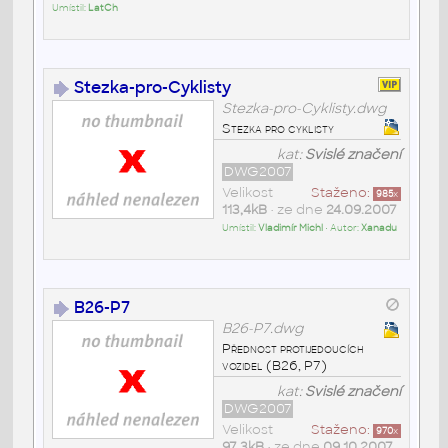
Umístil:
LatCh
Stezka-pro-Cyklisty
Stezka-pro-Cyklisty.dwg
Stezka pro cyklisty
kat:
Svislé značení
DWG2007
Velikost
Staženo:
985
x
113,4kB
• ze dne
24.09.2007
Umístil:
Vladimír Michl
• Autor:
Xanadu
B26-P7
B26-P7.dwg
Přednost protijedoucích
vozidel (B26, P7)
kat:
Svislé značení
DWG2007
Velikost
Staženo:
970
x
97,3kB
• ze dne
09.10.2007