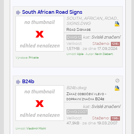
South African Road Signs
SOUTH_AFRICAN_ROAD_
SIGNS.DWG
Road Signage
DWG12
kat:
Svislé značení
Velikost
Staženo:
1216
x
1,57MB
• ze dne
17.09.2024
Umístil:
kipie
• Autor:
Kevin Siebert
•
Výrobce:
Private
B24b
B24b.dwg
Zákaz odbočení vlevo -
dopravní značka B24b
kat:
Svislé značení
DWG2007
Velikost
Staženo:
1196
x
47,9kB
• ze dne
19.03.2007
Umístil:
Vladimír Michl