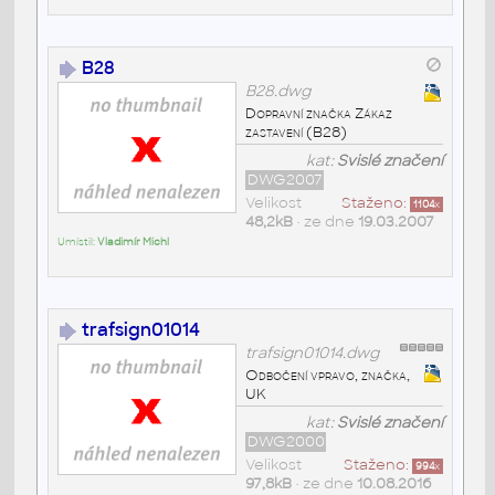
B28
B28.dwg
Dopravní značka Zákaz
zastavení (B28)
kat:
Svislé značení
DWG2007
Velikost
Staženo:
1104
x
48,2kB
• ze dne
19.03.2007
Umístil:
Vladimír Michl
trafsign01014
trafsign01014.dwg
Odbočení vpravo, značka,
UK
kat:
Svislé značení
DWG2000
Velikost
Staženo:
994
x
97,8kB
• ze dne
10.08.2016