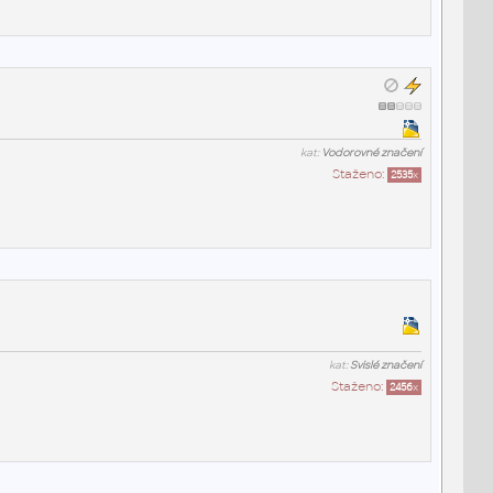
kat:
Vodorovné značení
Staženo:
2535
x
kat:
Svislé značení
Staženo:
2456
x