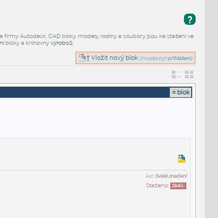
?
e firmy Autodesk. CAD bloky, modely, rodiny a soubory jsou ke stažení ve
ní
bloky a knihovny
výrobců
.
Vložit nový blok
(musíte být
přihlášeni
)
blok
kat:
Svislé značení
Staženo:
2940
x