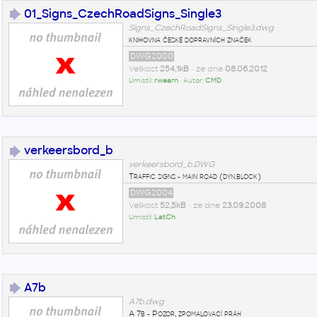
01_Signs_CzechRoadSigns_Single3
Signs_CzechRoadSigns_Single3.dwg
knihovna české dopravních značek
DWG2000
Velikost
254,1kB
• ze dne
08.06.2012
Umístil:
rwearn
• Autor:
CMD
verkeersbord_b
verkeersbord_b.DWG
Traffic signs - main road (dyn.block)
DWG2004
Velikost
52,5kB
• ze dne
23.09.2008
Umístil:
LatCh
A7b
A7b.dwg
A 7b - Pozor, zpomalovací práh