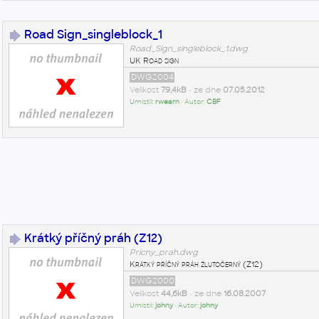
Road Sign_singleblock_1
Road_Sign_singleblock_1.dwg
UK Road sign
DWG2004
Velikost
79,4kB
• ze dne
07.05.2012
Umístil:
rwearn
• Autor:
CBF
Krátký příčný práh (Z12)
Pricny_prah.dwg
Krátký příčný práh žlutočerný (Z12)
DWG2000
Velikost
44,6kB
• ze dne
16.08.2007
Umístil:
johny
• Autor:
johny