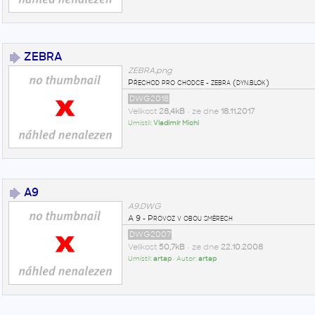
ZEBRA
ZEBRA.png
Přechod pro chodce - zebra (dyn.blok)
DWG2018
Velikost
28,4kB
• ze dne
18.11.2017
Umístil:
Vladimír Michl
A9
A9.DWG
A 9 - Provoz v obou směrech
DWG2007
Velikost
50,7kB
• ze dne
22.10.2008
Umístil:
artap
• Autor:
artap