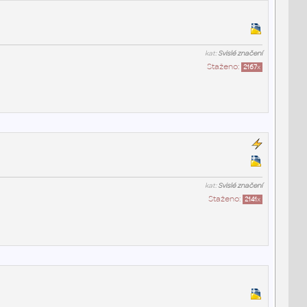
kat:
Svislé značení
Staženo:
2167
x
kat:
Svislé značení
Staženo:
2141
x