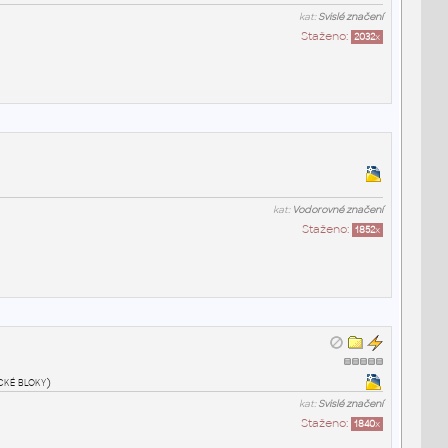
kat:
Svislé značení
Staženo:
2032
x
kat:
Vodorovné značení
Staženo:
1852
x
ické bloky)
kat:
Svislé značení
Staženo:
1840
x