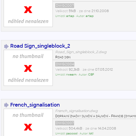
DWG2007
Velikost
51kB
• ze dne
21.10.2008
Umístil:
artap
• Autor:
artap
Road Sign_singleblock_2
Road_Sign_singleblock_2.dwg
Road sign
DWG2004
Velikost
92,3kB
• ze dne
07.05.2012
Umístil:
rwearn
• Autor:
CBF
French_signalisation
French_signalisation.dwg
Dopravní značky silniční a dálniční - Francie (dynam
DWG2007
Velikost
504,4kB
• ze dne
14.04.2008
Umístil:
pascool
• Autor:
lot!