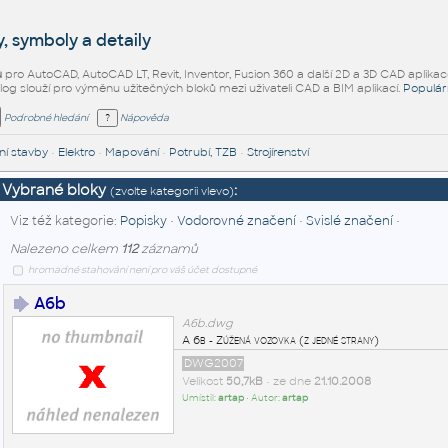
, symboly a detaily
ů
pro AutoCAD, AutoCAD LT, Revit, Inventor, Fusion 360 a další 2D a 3D CAD aplikac
alog slouží pro výměnu užitečných bloků mezi uživateli CAD a BIM aplikací.
Populár
Podrobné hledání
Nápověda
í stavby
•
Elektro
•
Mapování
•
Potrubí, TZB
•
Strojírenství
Vybrané bloky
:
(zvolte kategorii vlevo)
Viz též kategorie:
Popisky
•
Vodorovné značení
•
Svislé značení
•
Nalezeno celkem
112
záznamů
hromadné stahování není pro váš účet dostupné
A6b
A6b.dwg
A 6b - Zúžená vozovka (z jedné strany)
DWG2007
Velikost
50,7kB
• ze dne
21.10.2008
Umístil:
artap
• Autor:
artap