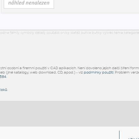
odina family symboly detaily součásti prvky stafáž buňka buňky výkres téma kategorie
ní osobní a firemní použití v CAD aplikacích. Není dovoleno jejich další šíření for
žeb (jiné katalogy, web download, CD, apod.) - viz
podmínky použití
. Problém ver
5584
.
bloků
.