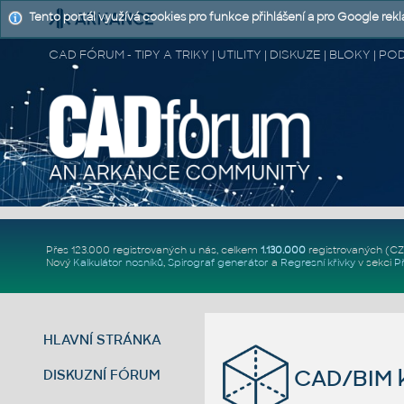
Tento portál využívá cookies pro funkce přihlášení a pro Google rek
CAD FÓRUM - TIPY A TRIKY | UTILITY | DISKUZE | BLOKY |
Přes 123.000 registrovaných u nás, celkem
1.130.000
registrovaných (C
Nový
Kalkulátor nosníků
,
Spirograf generátor
a
Regresní křivky
v sekci
P
HLAVNÍ STRÁNKA
CAD/BIM k
DISKUZNÍ FÓRUM