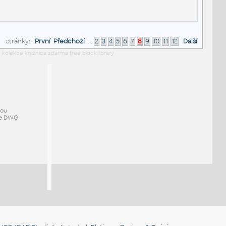
stránky:
První
Předchozí
...
2
3
4
5
6
7
8
9
10
11
12
Další
 kolekce knižnica zdarma free block library
mou
ze DWG