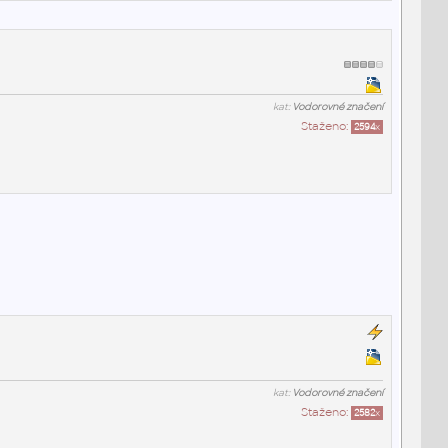
kat:
Vodorovné značení
Staženo:
2594
x
kat:
Vodorovné značení
Staženo:
2582
x