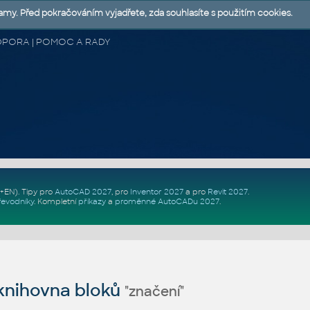
lamy. Před pokračováním vyjadřete, zda souhlasíte s použitím cookies.
 PODPORA | POMOC A RADY
Z+EN)
. Tipy pro
AutoCAD 2027
, pro
Inventor 2027
a pro
Revit 2027
.
řevodníky
.
Kompletní
příkazy
a
proměnné AutoCADu 2027
.
nihovna bloků
"značení"