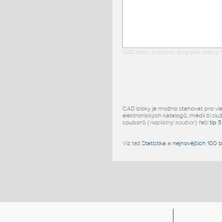
CAD bloky: knihovny dwg blok rodiny r
CAD bloky je možno stahovat pro vlast
elektronických katalogů, médií či slu
souborů (
neplatný soubor
) řeší
tip 
Viz též
Statistika
a
nejnovějších 100 