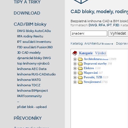
TIPY A TRIKY
CAD bloky, modely, rodiny
DOWNLOAD
Bezplatná knihovna CAD a BIM blok
CAD/BIM bloky
formátech
DWG
,
RFA
,
IPT
,
F3D
. Kat
DWG bloky AutoCADu
RFA rodiny Revitu
IPT součásti Inventoru
Katalog
:
Architektura
•
Dopravn
/obecné
F3D součásti Fusion360
3D CAD modely
Kategorie
Výrobci
dynamické bloky DWG
Architektura
13909
/obecné
top knihovny výrobců
Dopravní stavby
398
Elektro
1550
knihovna AEC Data
Mapování
447
knihovna RUG-CADstudio
Potrubí, TZB
3119
knihovna WATG
Strojírenství
3766
knihovna TDCZ
knihovna BIMproject
PARTcommunity
--
přidat blok - upload
PŘEVODNÍKY