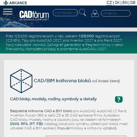
CZ
|
SK
|
EN
|
DE
Přes 123.000 registrovaných u nás, celkem
1.129.000
registrovaných
(CZ+EN)
. Tipy pro
AutoCAD 2027
, pro
Inventor 2027
a pro
Revit 2027
.
Nový
Kalkulátor nosníků
,
Spirograf generátor
a
Regresní křivky
v sekci
Převodníky
.
Kompletní
příkazy
a
proměnné AutoCADu 2027
.
CAD/BIM knihovna bloků
od Anass tawqi
?
CAD bloky, modely, rodiny, symboly a detaily
Bezplatná knihovna CAD a BIM bloků
pro AutoCAD, AutoCAD LT, Revit,
Inventor, Fusion 360 a další 2D a 3D CAD aplikace firmy Autodesk.
CAD bloky, modely, rodiny a soubory jsou ke stažení ve formátech
DWG
,
RFA
,
IPT
,
F3D
. Katalog slouží pro výměnu užitečných bloků mezi
uživateli CAD a BIM aplikací.
Populární
bloky a knihovny
výrobců
.