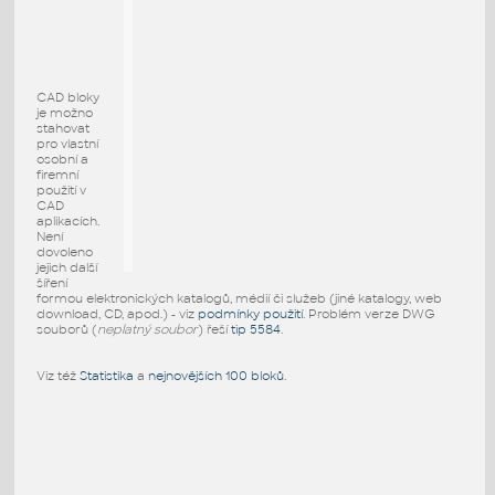
CAD bloky
je možno
stahovat
pro vlastní
osobní a
firemní
použití v
CAD
aplikacích.
Není
dovoleno
jejich další
šíření
formou elektronických katalogů, médií či služeb (jiné katalogy, web
download, CD, apod.) - viz
podmínky použití
. Problém verze DWG
souborů (
neplatný soubor
) řeší
tip 5584
.
Viz též
Statistika
a
nejnovějších 100 bloků
.