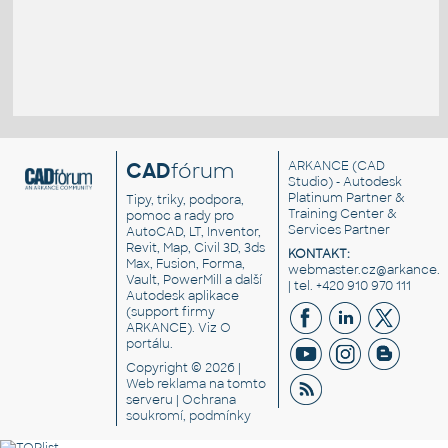
CAD
fórum
ARKANCE
(CAD
Studio) - Autodesk
Platinum Partner &
Tipy, triky, podpora,
Training Center &
pomoc a rady pro
Services Partner
AutoCAD, LT, Inventor,
Revit, Map, Civil 3D, 3ds
KONTAKT:
Max, Fusion, Forma,
webmaster.cz@arkance.w
Vault, PowerMill a další
| tel. +420 910 970 111
Autodesk aplikace
(support firmy
ARKANCE). Viz
O
portálu
.
Copyright © 2026 |
Web reklama
na tomto
serveru |
Ochrana
soukromí, podmínky