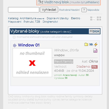
Vložit nový blok
(musíte být
přihlášeni
)
Podrobné hledání
Nápověda
Katalog
:
Architektura
•
Dopravní stavby
•
Elektro
•
/obecné
Mapování
•
Potrubí, TZB
•
Strojírenství
Vybrané bloky
:
blok
(zvolte kategorii vlevo)
hromadné stahování není pro váš účet dostupné
Window 01
Window_01.rfa
window
Revit family
kat:
Okna
Velikost
Staženo:
574
x
404kB
• ze dne
11.04.2024
Umístil:
Anass tawqi
• Autor:
56
•
Výrobce:
56
CAD bloky: knihovny dwg blok rodiny rodina family symboly detaily
součásti prvky stafáž buňka buňky výkres téma kategorie kolekce
knižnica zdarma free block library