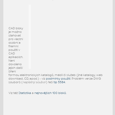
CAD bloky
je možno
stahovat
pro vlastní
osobní a
firemní
použití v
CAD
aplikacích.
Není
dovoleno
jejich další
šíření
formou elektronických katalogů, médií či služeb (jiné katalogy, web
download, CD, apod.) - viz
podmínky použití
. Problém verze DWG
souborů (
neplatný soubor
) řeší
tip 5584
.
Viz též
Statistika
a
nejnovějších 100 bloků
.