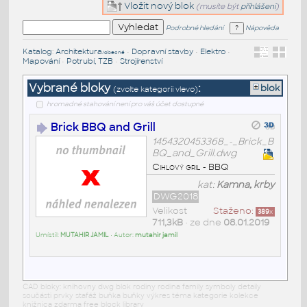
Vložit nový blok
(musíte být
přihlášeni
)
Podrobné hledání
Nápověda
Katalog
:
Architektura
•
Dopravní stavby
•
Elektro
•
/obecné
Mapování
•
Potrubí, TZB
•
Strojírenství
Vybrané bloky
:
blok
(zvolte kategorii vlevo)
hromadné stahování není pro váš účet dostupné
Brick BBQ and Grill
1454320453368_-_Brick_B
BQ_and_Grill.dwg
Cihlový gril - BBQ
kat:
Kamna, krby
DWG2018
Velikost
Staženo:
389
x
711,3kB
• ze dne
08.01.2019
Umístil:
MUTAHIR JAMIL
• Autor:
mutahir jamil
CAD bloky: knihovny dwg blok rodiny rodina family symboly detaily
součásti prvky stafáž buňka buňky výkres téma kategorie kolekce
knižnica zdarma free block library