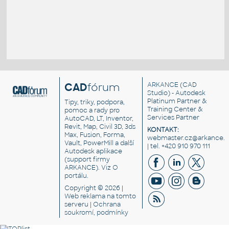
CAD
fórum
ARKANCE
(CAD
Studio) - Autodesk
Platinum Partner &
Tipy, triky, podpora,
Training Center &
pomoc a rady pro
Services Partner
AutoCAD, LT, Inventor,
Revit, Map, Civil 3D, 3ds
KONTAKT:
Max, Fusion, Forma,
webmaster.cz@arkance.w
Vault, PowerMill a další
| tel. +420 910 970 111
Autodesk aplikace
(support firmy
ARKANCE). Viz
O
portálu
.
Copyright © 2026 |
Web reklama
na tomto
serveru |
Ochrana
soukromí, podmínky