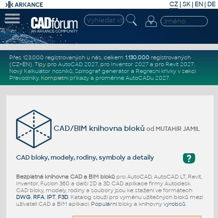
CZ
|
SK
|
EN
|
DE
Přes 123.000 registrovaných u nás, celkem
1.130.000
registrovaných
(CZ+EN)
. Tipy pro
AutoCAD 2027
, pro
Inventor 2027
a pro
Revit 2027
.
Nový
Kalkulátor nosníků
,
Spirograf generátor
a
Regresní křivky
v sekci
Převodníky
.
Kompletní
příkazy
a
proměnné AutoCADu 2027
.
CAD/BIM knihovna bloků
od MUTAHIR JAMIL
?
CAD bloky, modely, rodiny, symboly a detaily
Bezplatná knihovna CAD a BIM bloků
pro AutoCAD, AutoCAD LT, Revit,
Inventor, Fusion 360 a další 2D a 3D CAD aplikace firmy Autodesk.
CAD bloky, modely, rodiny a soubory jsou ke stažení ve formátech
DWG
,
RFA
,
IPT
,
F3D
. Katalog slouží pro výměnu užitečných bloků mezi
uživateli CAD a BIM aplikací.
Populární
bloky a knihovny
výrobců
.