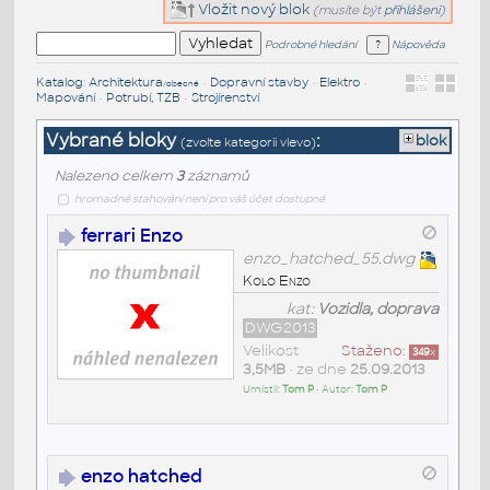
Vložit nový blok
(musíte být
přihlášeni
)
Podrobné hledání
Nápověda
Katalog
:
Architektura
•
Dopravní stavby
•
Elektro
•
/obecné
Mapování
•
Potrubí, TZB
•
Strojírenství
Vybrané bloky
:
blok
(zvolte kategorii vlevo)
Nalezeno celkem
3
záznamů
hromadné stahování není pro váš účet dostupné
ferrari Enzo
enzo_hatched_55.dwg
Kolo Enzo
kat:
Vozidla, doprava
DWG2013
Velikost
Staženo:
349
x
3,5MB
• ze dne
25.09.2013
Umístil:
Tom P
• Autor:
Tom P
enzo hatched