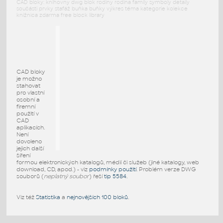
CAD bloky: knihovny dwg blok rodiny rodina family symboly detaily
součásti prvky stafáž buňka buňky výkres téma kategorie kolekce
knižnica zdarma free block library
CAD bloky
je možno
stahovat
pro vlastní
osobní a
firemní
použití v
CAD
aplikacích.
Není
dovoleno
jejich další
šíření
formou elektronických katalogů, médií či služeb (jiné katalogy, web
download, CD, apod.) - viz
podmínky použití
. Problém verze DWG
souborů (
neplatný soubor
) řeší
tip 5584
.
Viz též
Statistika
a
nejnovějších 100 bloků
.