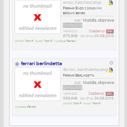
enzo_hatched.dwg
Ferrari Enzo s diskovými
brzdami bembo
kat:
Vozidla, doprava
DWG2013
Velikost
Staženo:
319
x
875,9kB
• ze dne
25.09.2013
Umístil:
Tom P
• Autor:
Tom P
• Výrobce:
Ferrari
ferrari berlindetta
ferrari_berlindetta.dwg
Ferrari Berlindetta
kat:
Vozidla, doprava
DWG2013
Velikost
Staženo:
400
x
558,4kB
• ze dne
24.09.2013
Umístil:
Tom P
• Autor:
Tom P
•
Výrobce:
Ferrari