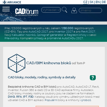
CZ
|
SK
|
EN
|
DE
Přes 123.000 registrovaných u nás, celkem
1.130.000
registrovaných
(CZ+EN)
. Tipy pro
AutoCAD 2027
, pro
Inventor 2027
a pro
Revit 2027
.
Nový
Kalkulátor nosníků
,
Spirograf generátor
a
Regresní křivky
v sekci
Převodníky
.
Kompletní
příkazy
a
proměnné AutoCADu 2027
.
CAD/BIM knihovna bloků
od Tom P
?
CAD bloky, modely, rodiny, symboly a detaily
Bezplatná knihovna CAD a BIM bloků
pro AutoCAD, AutoCAD LT, Revit,
Inventor, Fusion 360 a další 2D a 3D CAD aplikace firmy Autodesk.
CAD bloky, modely, rodiny a soubory jsou ke stažení ve formátech
DWG
,
RFA
,
IPT
,
F3D
. Katalog slouží pro výměnu užitečných bloků mezi
uživateli CAD a BIM aplikací.
Populární
bloky a knihovny
výrobců
.