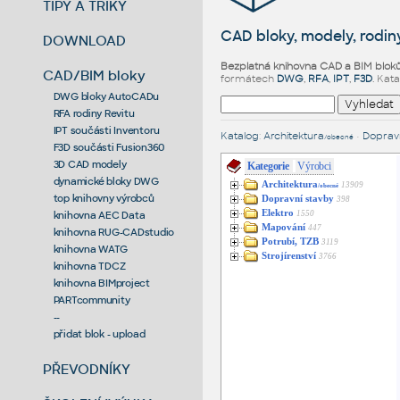
TIPY A TRIKY
CAD bloky, modely, rodiny
DOWNLOAD
Bezplatná knihovna CAD a BIM blok
CAD/BIM bloky
formátech
DWG
,
RFA
,
IPT
,
F3D
. Kat
DWG bloky AutoCADu
RFA rodiny Revitu
IPT součásti Inventoru
Katalog
:
Architektura
•
Dopravn
/obecné
F3D součásti Fusion360
3D CAD modely
Kategorie
Výrobci
dynamické bloky DWG
Architektura
13909
/obecné
top knihovny výrobců
Dopravní stavby
398
Elektro
1550
knihovna AEC Data
Mapování
447
knihovna RUG-CADstudio
Potrubí, TZB
3119
knihovna WATG
Strojírenství
3766
knihovna TDCZ
knihovna BIMproject
PARTcommunity
--
přidat blok - upload
PŘEVODNÍKY