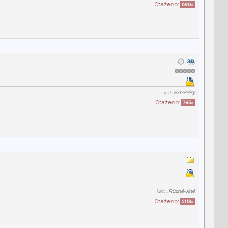
Staženo:
690
x
kat:
Exteriéry
Staženo:
785
x
kat:
_Různé-Jiné
Staženo:
2113
x