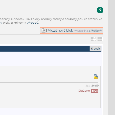
?
e firmy Autodesk. CAD bloky, modely, rodiny a soubory jsou ke stažení ve
ní
bloky a knihovny
výrobců
.
Vložit nový blok
(musíte být
přihlášeni
)
blok
kat:
Ventily
Staženo:
590
x