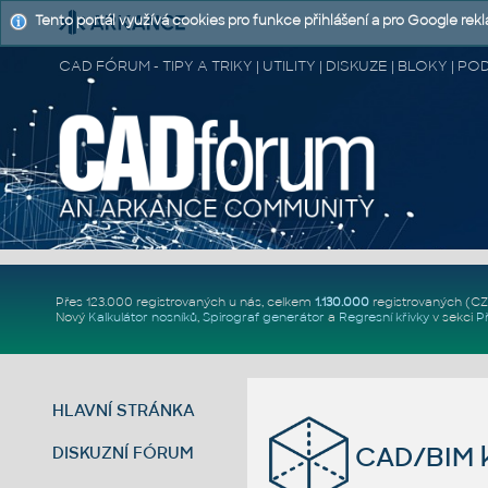
Tento portál využívá cookies pro funkce přihlášení a pro Google rek
CAD FÓRUM - TIPY A TRIKY | UTILITY | DISKUZE | BLOKY |
Přes 123.000 registrovaných u nás, celkem
1.130.000
registrovaných (C
Nový
Kalkulátor nosníků
,
Spirograf generátor
a
Regresní křivky
v sekci
P
HLAVNÍ STRÁNKA
CAD/BIM k
DISKUZNÍ FÓRUM