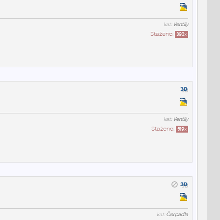
kat:
Ventily
Staženo:
393
x
kat:
Ventily
Staženo:
519
x
kat:
Čerpadla