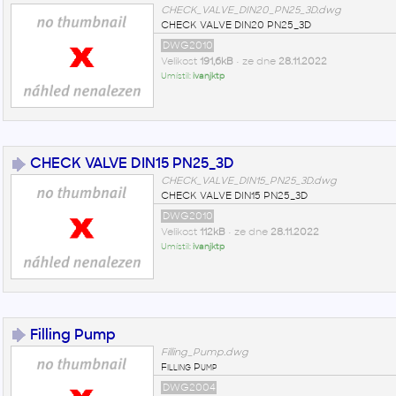
CHECK_VALVE_DIN20_PN25_3D.dwg
CHECK VALVE DIN20 PN25_3D
DWG2010
Velikost
191,6kB
• ze dne
28.11.2022
Umístil:
ivanjktp
CHECK VALVE DIN15 PN25_3D
CHECK_VALVE_DIN15_PN25_3D.dwg
CHECK VALVE DIN15 PN25_3D
DWG2010
Velikost
112kB
• ze dne
28.11.2022
Umístil:
ivanjktp
Filling Pump
Filling_Pump.dwg
Filling Pump
DWG2004