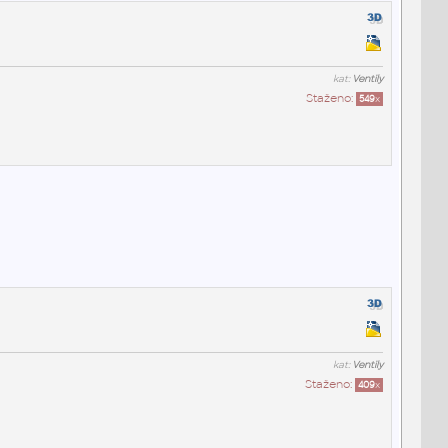
kat:
Ventily
Staženo:
549
x
kat:
Ventily
Staženo:
409
x