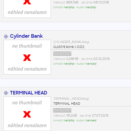
Velikost
663,7kB
• ze dne
06.11.2018
Umístil:
ivanjktp
• Autor:
ivanjktp
Cylinder Bank
CYLINDER_BANK.dwg
Úložiště bomb s CO2
DWG2007
Velikost
2,08MB
• ze dne
02.12.2013
Umístil:
ivanjktp
• Autor:
ivancad
TERMINAL HEAD
TERMINAL_HEAD.dwg
TERMINAL HEAD
DWG2007
Velikost
131,2kB
• ze dne
27.07.2013
Umístil:
ivanjktp
• Autor:
ivancad