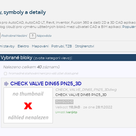
, symboly a detaily
ů
pro AutoCAD, AutoCAD LT, Revit, Inventor, Fusion 360 a další 2D a 3D CAD aplikac
alog slouží pro výměnu užitečných bloků mezi uživateli CAD a BIM aplikací.
Populár
Podrobné hledání
Nápověda
í stavby
•
Elektro
•
Mapování
•
Potrubí, TZB
•
Strojírenství
Vybrané bloky
:
(zvolte kategorii vlevo)
Nalezeno celkem
40
záznamů
hromadné stahování není pro váš účet dostupné
CHECK VALVE DIN65 PN25_3D
CHECK_VALVE_DIN65_PN25_3D.dwg
CHECK VALVE DIN65 PN25_3D
DWG2010
Velikost
118,9kB
• ze dne
28.11.2022
Umístil:
ivanjktp