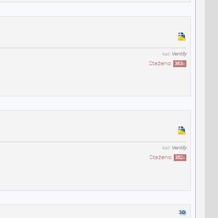
kat:
Ventily
Staženo:
363
x
kat:
Ventily
Staženo:
352
x