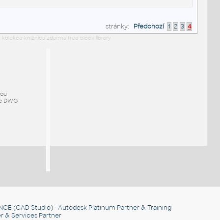
stránky:
Předchozí
1
2
3
4
 kolekce knižnica zdarma free block library
mou
ze DWG
NCE
(CAD Studio) - Autodesk Platinum Partner & Training
r & Services Partner