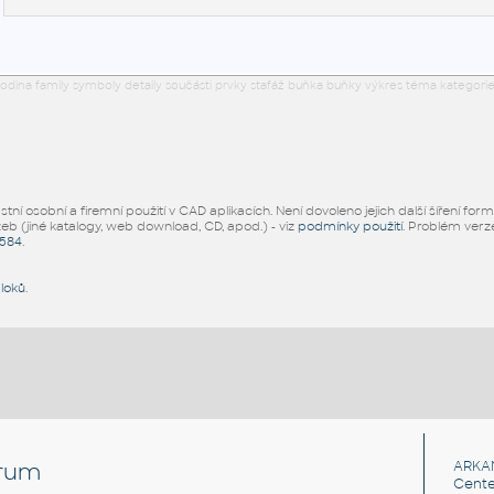
odina family symboly detaily součásti prvky stafáž buňka buňky výkres téma kategorie
ní osobní a firemní použití v CAD aplikacích. Není dovoleno jejich další šíření for
žeb (jiné katalogy, web download, CD, apod.) - viz
podmínky použití
. Problém ver
5584
.
bloků
.
rum
ARKA
Cente