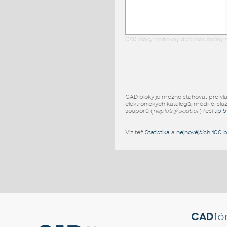
CAD bloky: knihovny dwg blok rodiny r
CAD bloky je možno stahovat pro vlast
elektronických katalogů, médií či slu
souborů (
neplatný soubor
) řeší
tip 
Viz též
Statistika
a
nejnovějších 100 
CAD
fó