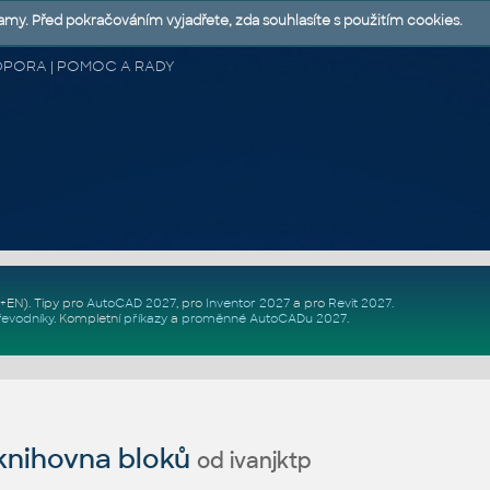
lamy. Před pokračováním vyjadřete, zda souhlasíte s použitím cookies.
 PODPORA | POMOC A RADY
Z+EN)
. Tipy pro
AutoCAD 2027
, pro
Inventor 2027
a pro
Revit 2027
.
řevodníky
.
Kompletní
příkazy
a
proměnné AutoCADu 2027
.
nihovna bloků
od ivanjktp