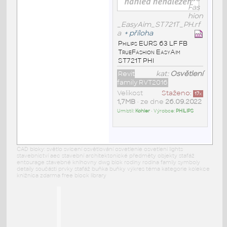
Fas
hion
_EasyAim_ST721T_PH.rf
a
+
příloha
Philips EURS 63 LF FB
TrueFashion EasyAim
ST721T PHI
Revit
kat:
Osvětlení
family RVT2016
Velikost
Staženo:
17
x
1,7MB
• ze dne
26.09.2022
Umístil:
Kohler
• Výrobce:
PHILIPS
CAD bloky: světlo svícení osvětlování osvetlenie osvetleni lights
stavebnictví aec stavební architektonické předměty objekty stafáž
entourage stavebné knihovny dwg blok rodiny rodina family symboly
detaily součásti prvky stafáž buňka buňky výkres téma kategorie kolekce
knižnica zdarma free block library