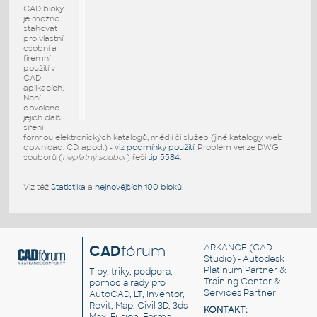
CAD bloky
je možno
stahovat
pro vlastní
osobní a
firemní
použití v
CAD
aplikacích.
Není
dovoleno
jejich další
šíření
formou elektronických katalogů, médií či služeb (jiné katalogy, web
download, CD, apod.) - viz
podmínky použití
. Problém verze DWG
souborů (
neplatný soubor
) řeší
tip 5584
.
Viz též
Statistika
a
nejnovějších 100 bloků
.
CAD
fórum
ARKANCE
(CAD
Studio) - Autodesk
Platinum Partner &
Tipy, triky, podpora,
Training Center &
pomoc a rady pro
Services Partner
AutoCAD, LT, Inventor,
Revit, Map, Civil 3D, 3ds
KONTAKT: