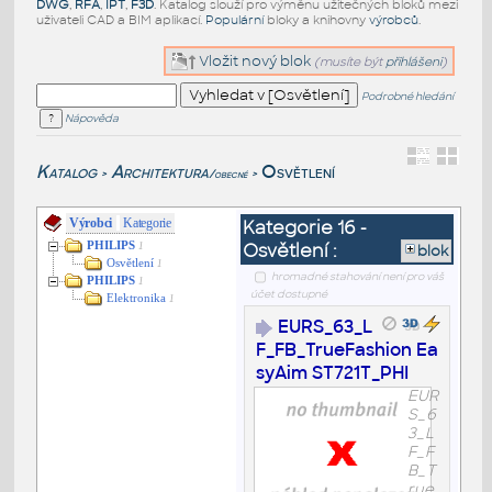
DWG
,
RFA
,
IPT
,
F3D
. Katalog slouží pro výměnu užitečných bloků mezi
uživateli CAD a BIM aplikací.
Populární
bloky a knihovny
výrobců
.
Vložit nový blok
(musíte být
přihlášeni
)
Podrobné hledání
Nápověda
Katalog
Architektura
Osvětlení
/obecné
>
>
Výrobci
Kategorie
Kategorie 16 -
PHILIPS
Osvětlení :
1
blok
Osvětlení
1
hromadné stahování není pro váš
PHILIPS
1
účet dostupné
Elektronika
1
EURS_63_L
F_FB_TrueFashion Ea
syAim ST721T_PHI
EUR
S_6
3_L
F_F
B_T
rue