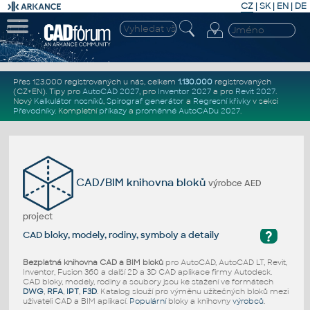
CZ
|
SK
|
EN
|
DE
Přes 123.000 registrovaných u nás, celkem
1.130.000
registrovaných
(CZ+EN)
. Tipy pro
AutoCAD 2027
, pro
Inventor 2027
a pro
Revit 2027
.
Nový
Kalkulátor nosníků
,
Spirograf generátor
a
Regresní křivky
v sekci
Převodníky
.
Kompletní
příkazy
a
proměnné AutoCADu 2027
.
CAD/BIM knihovna bloků
výrobce AED
project
?
CAD bloky, modely, rodiny, symboly a detaily
Bezplatná knihovna CAD a BIM bloků
pro AutoCAD, AutoCAD LT, Revit,
Inventor, Fusion 360 a další 2D a 3D CAD aplikace firmy Autodesk.
CAD bloky, modely, rodiny a soubory jsou ke stažení ve formátech
DWG
,
RFA
,
IPT
,
F3D
. Katalog slouží pro výměnu užitečných bloků mezi
uživateli CAD a BIM aplikací.
Populární
bloky a knihovny
výrobců
.