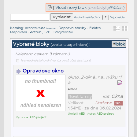
Vložit nový blok
(musíte být
přihlášeni
)
Podrobné hledání
Nápověda
Katalog
:
Architektura
•
Dopravní stavby
•
Elektro
•
/obecné
Mapování
•
Potrubí, TZB
•
Strojírenství
Vybrané bloky
:
blok
(zvolte kategorii vlevo)
Nalezeno celkem
3
záznamů
hromadné stahování není pro váš účet dostupné
Opravdove okno
okno_2-dílné_na_výšku.rf
a
okno
Revit family
kat:
Okna
Velikost
Staženo:
595
x
1,54MB
• ze dne
06.02.2024
Umístil:
AED
• Autor:
AED project
•
Výrobce:
AED project