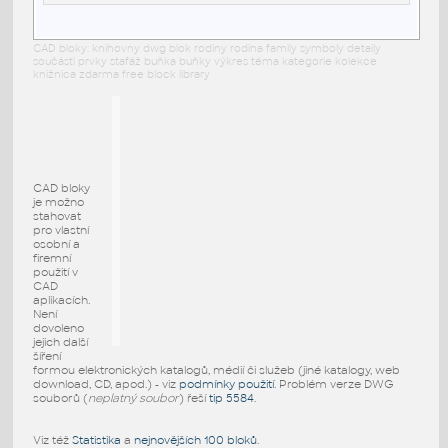
CAD bloky: knihovny dwg blok rodiny rodina family symboly detaily
součásti prvky stafáž buňka buňky výkres téma kategorie kolekce
knižnica zdarma free block library
CAD bloky
je možno
stahovat
pro vlastní
osobní a
firemní
použití v
CAD
aplikacích.
Není
dovoleno
jejich další
šíření
formou elektronických katalogů, médií či služeb (jiné katalogy, web
download, CD, apod.) - viz
podmínky použití
. Problém verze DWG
souborů (
neplatný soubor
) řeší
tip 5584
.
Viz též
Statistika
a
nejnovějších 100 bloků
.