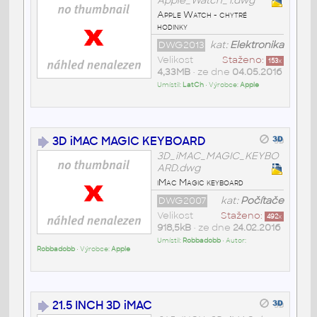
Apple_Watch_1.dwg
Apple Watch - chytré
hodinky
DWG2013
kat:
Elektronika
Velikost
Staženo:
153
x
4,33MB
• ze dne
04.05.2016
Umístil:
LatCh
• Výrobce:
Apple
3D iMAC MAGIC KEYBOARD
3D_iMAC_MAGIC_KEYBO
ARD.dwg
iMac Magic keyboard
DWG2007
kat:
Počítače
Velikost
Staženo:
492
x
918,5kB
• ze dne
24.02.2016
Umístil:
Robbadobb
• Autor:
Robbadobb
• Výrobce:
Apple
21.5 INCH 3D iMAC