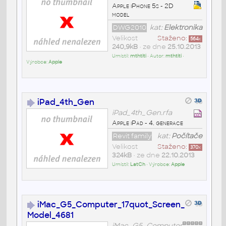
Apple iPhone 5s - 2D
model
DWG2010
kat:
Elektronika
Velikost
Staženo:
564
x
240,9kB
• ze dne
25.10.2013
Umístil:
mthtiti
• Autor:
mthtiti
•
Výrobce:
Apple
iPad_4th_Gen
iPad_4th_Gen.rfa
Apple iPad - 4. generace
Revit family
kat:
Počítače
Velikost
Staženo:
370
x
324kB
• ze dne
22.10.2013
Umístil:
LatCh
• Výrobce:
Apple
iMac_G5_Computer_17quot_Screen_
Model_4681
iMac_G5_Computer