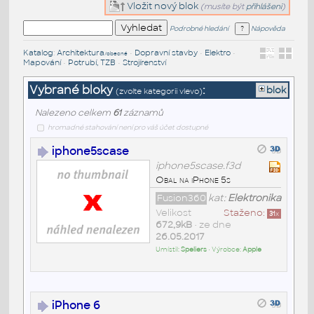
Vložit nový blok
(musíte být
přihlášeni
)
Podrobné hledání
Nápověda
Katalog
:
Architektura
•
Dopravní stavby
•
Elektro
•
/obecné
Mapování
•
Potrubí, TZB
•
Strojírenství
Vybrané bloky
:
blok
(zvolte kategorii vlevo)
Nalezeno celkem
61
záznamů
hromadné stahování není pro váš účet dostupné
iphone5scase
iphone5scase.f3d
Obal na iPhone 5s
Fusion360
kat:
Elektronika
Velikost
Staženo:
31
x
672,9kB
• ze dne
26.05.2017
Umístil:
Speliers
• Výrobce:
Apple
iPhone 6