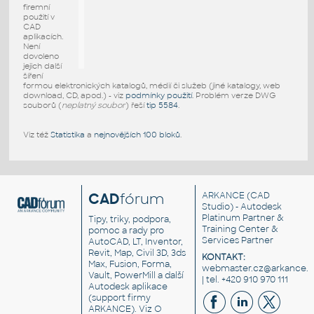
firemní
použití v
CAD
aplikacích.
Není
dovoleno
jejich další
šíření
formou elektronických katalogů, médií či služeb (jiné katalogy, web
download, CD, apod.) - viz
podmínky použití
. Problém verze DWG
souborů (
neplatný soubor
) řeší
tip 5584
.
Viz též
Statistika
a
nejnovějších 100 bloků
.
CAD
fórum
ARKANCE
(CAD
Studio) - Autodesk
Platinum Partner &
Tipy, triky, podpora,
Training Center &
pomoc a rady pro
Services Partner
AutoCAD, LT, Inventor,
Revit, Map, Civil 3D, 3ds
KONTAKT:
Max, Fusion, Forma,
webmaster.cz@arkance.w
Vault, PowerMill a další
| tel. +420 910 970 111
Autodesk aplikace
(support firmy
ARKANCE). Viz
O