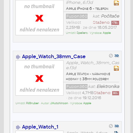
iPhone_6.f3d
Apple iPhone 6 - telefon
Fusion360
kat:
Počítače
Velikost
Staženo:
178
x
2,25MB
• ze dne
18.05.2017
Umístil:
Speliers
• Výrobce:
Apple
Apple_Watch_38mm_Case
Apple_Watch_38mm_Cas
e.f3d
Apple Watch - náramkové
hodinky s 38mm pouzdrem
Fusion360
kat:
Elektronika
Velikost
4,7MB
Staženo:
80
x
• ze dne
19.12.2016
Umístil:
PJGruber
• Autor:
J.Hutchinson
• Výrobce:
Apple
Apple_Watch_1