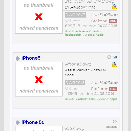
21.5_INCH_3D_iMAC.dwg
21.5-palcový iMac
DWG2007
kat:
Počítače
Velikost
Staženo:
801
x
629,7kB
• ze dne
24.02.2016
Umístil:
Robbadobb
• Autor:
Robbadobb
• Výrobce:
Apple
iPhone5
iPhone5.dwg
Apple iPhone 5 - detailní
model
DWG2013
kat:
Počítače
Velikost
Staženo:
506
x
1,12MB
• ze dne
24.08.2014
Umístil:
Vladimír Michl
• Výrobce:
Apple
iPhone 5s
IOS7.dwg