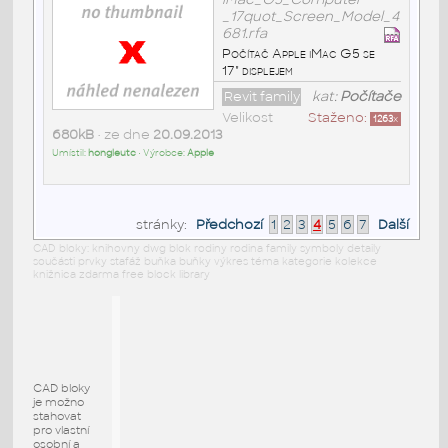
_17quot_Screen_Model_4
681.rfa
Počítač Apple iMac G5 se
17" displejem
Revit family
kat:
Počítače
Velikost
Staženo:
1263
x
680kB
• ze dne
20.09.2013
Umístil:
hongleutc
• Výrobce:
Apple
stránky:
Předchozí
1
2
3
4
5
6
7
Další
CAD bloky: knihovny dwg blok rodiny rodina family symboly detaily
součásti prvky stafáž buňka buňky výkres téma kategorie kolekce
knižnica zdarma free block library
CAD bloky
je možno
stahovat
pro vlastní
osobní a