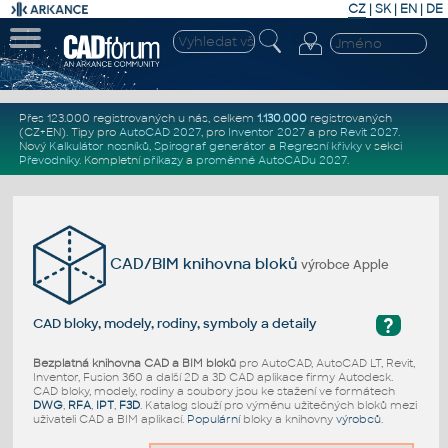
CZ
|
SK
|
EN
|
DE
Přes 123.000 registrovaných u nás, celkem
1.130.000
registrovaných
(CZ+EN)
. Tipy pro
AutoCAD 2027
, pro
Inventor 2027
a pro
Revit 2027
.
Nový
Kalkulátor nosníků
,
Spirograf generátor
a
Regresní křivky
v sekci
Převodníky
.
Kompletní
příkazy
a
proměnné AutoCADu 2027
.
CAD/BIM knihovna bloků
výrobce Apple
?
CAD bloky, modely, rodiny, symboly a detaily
Bezplatná knihovna CAD a BIM bloků
pro AutoCAD, AutoCAD LT, Revit,
Inventor, Fusion 360 a další 2D a 3D CAD aplikace firmy Autodesk.
CAD bloky, modely, rodiny a soubory jsou ke stažení ve formátech
DWG
,
RFA
,
IPT
,
F3D
. Katalog slouží pro výměnu užitečných bloků mezi
uživateli CAD a BIM aplikací.
Populární
bloky a knihovny
výrobců
.