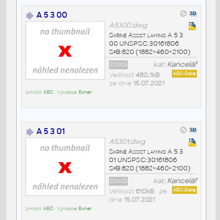
A 5 3 00
A5300.dwg
Skříně Assist lamino A 5 3
00 UNSPSC:30161806
SfB:820 (1882×460×2100)
DWG
kat:
Kancelář
Velikost
480,1kB
•
AEC-Data
ze dne
15.07.2021
Umístil:
AEC
• Výrobce:
Exner
A 5 3 01
A5301.dwg
Skříně Assist lamino A 5 3
01 UNSPSC:30161806
SfB:820 (1882×460×2100)
DWG
kat:
Kancelář
Velikost
610kB
• ze
AEC-Data
dne
15.07.2021
Umístil:
AEC
• Výrobce:
Exner