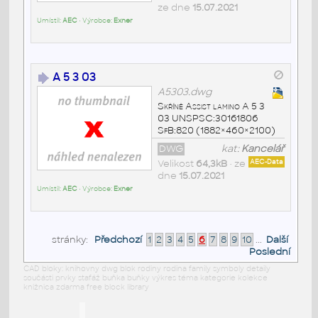
ze dne
15.07.2021
Umístil:
AEC
• Výrobce:
Exner
A 5 3 03
A5303.dwg
Skříně Assist lamino A 5 3
03 UNSPSC:30161806
SfB:820 (1882×460×2100)
DWG
kat:
Kancelář
Velikost
64,3kB
• ze
AEC-Data
dne
15.07.2021
Umístil:
AEC
• Výrobce:
Exner
stránky:
Předchozí
1
2
3
4
5
6
7
8
9
10
...
Další
Poslední
CAD bloky: knihovny dwg blok rodiny rodina family symboly detaily
součásti prvky stafáž buňka buňky výkres téma kategorie kolekce
knižnica zdarma free block library