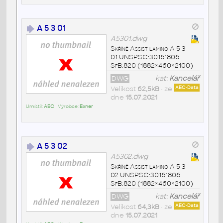
A 5 3 01
A5301.dwg
Skříně Assist lamino A 5 3
01 UNSPSC:30161806
SfB:820 (1882×460×2100)
DWG
kat:
Kancelář
Velikost
62,5kB
• ze
AEC-Data
dne
15.07.2021
Umístil:
AEC
• Výrobce:
Exner
A 5 3 02
A5302.dwg
Skříně Assist lamino A 5 3
02 UNSPSC:30161806
SfB:820 (1882×460×2100)
DWG
kat:
Kancelář
Velikost
64,3kB
• ze
AEC-Data
dne
15.07.2021