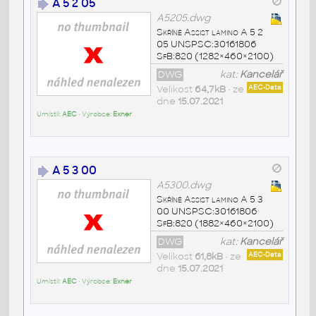
A 5 2 05
A5205.dwg
Skříně Assist lamino A 5 2
05 UNSPSC:30161806
SfB:820 (1282×460×2100)
DWG
kat:
Kancelář
Velikost
64,7kB
• ze
AEC-Data
dne
15.07.2021
Umístil:
AEC
• Výrobce:
Exner
A 5 3 00
A5300.dwg
Skříně Assist lamino A 5 3
00 UNSPSC:30161806
SfB:820 (1882×460×2100)
DWG
kat:
Kancelář
Velikost
61,8kB
• ze
AEC-Data
dne
15.07.2021
Umístil:
AEC
• Výrobce:
Exner