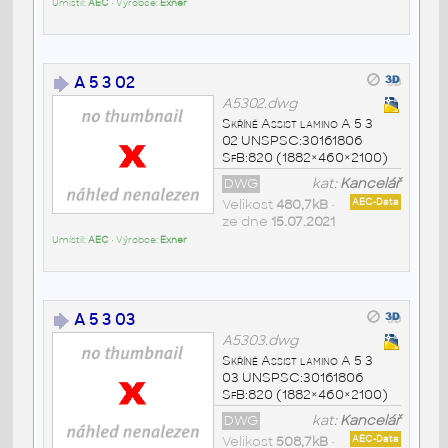
Umístil:
AEC
• Výrobce:
Exner
A 5 3 02
A5302.dwg
Skříně Assist lamino A 5 3
02 UNSPSC:30161806
SfB:820 (1882×460×2100)
DWG
kat:
Kancelář
Velikost
480,7kB
•
AEC-Data
ze dne
15.07.2021
Umístil:
AEC
• Výrobce:
Exner
A 5 3 03
A5303.dwg
Skříně Assist lamino A 5 3
03 UNSPSC:30161806
SfB:820 (1882×460×2100)
DWG
kat:
Kancelář
Velikost
508,7kB
•
AEC-Data