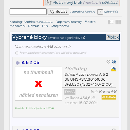
Vložit nový blok
(musíte být
přihlášeni
)
Podrobné hledání
Nápověda
Katalog
:
Architektura
•
Dopravní stavby
•
Elektro
•
/obecné
Mapování
•
Potrubí, TZB
•
Strojírenství
Vybrané bloky
:
blok
(zvolte kategorii vlevo)
Nalezeno celkem
448
záznamů
hromadné stahování není pro váš účet dostupné
A 5 2 05
A5205.dwg
Skříně Assist lamino A 5 2
05 UNSPSC:30161806
SfB:820 (1282×460×2100)
DWG
kat:
Kancelář
Velikost
454,6kB
•
AEC-Data
ze dne
15.07.2021
Umístil:
AEC
• Výrobce:
Exner