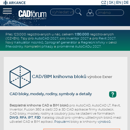
CZ
|
SK
|
EN
|
DE
Přes 123.000 registrovaných u nás, celkem
1.130.000
registrovaných
(CZ+EN)
. Tipy pro
AutoCAD 2027
, pro
Inventor 2027
a pro
Revit 2027
.
Nový
Kalkulátor nosníků
,
Spirograf generátor
a
Regresní křivky
v sekci
Převodníky
.
Kompletní
příkazy
a
proměnné AutoCADu 2027
.
CAD/BIM knihovna bloků
výrobce Exner
?
CAD bloky, modely, rodiny, symboly a detaily
Bezplatná knihovna CAD a BIM bloků
pro AutoCAD, AutoCAD LT, Revit,
Inventor, Fusion 360 a další 2D a 3D CAD aplikace firmy Autodesk.
CAD bloky, modely, rodiny a soubory jsou ke stažení ve formátech
DWG
,
RFA
,
IPT
,
F3D
. Katalog slouží pro výměnu užitečných bloků mezi
uživateli CAD a BIM aplikací.
Populární
bloky a knihovny
výrobců
.