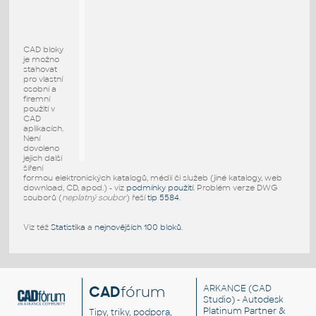
CAD bloky
je možno
stahovat
pro vlastní
osobní a
firemní
použití v
CAD
aplikacích.
Není
dovoleno
jejich další
šíření
formou elektronických katalogů, médií či služeb (jiné katalogy, web
download, CD, apod.) - viz
podmínky použití
. Problém verze DWG
souborů (
neplatný soubor
) řeší
tip 5584
.
Viz též
Statistika
a
nejnovějších 100 bloků
.
CAD
fórum
ARKANCE
(CAD
Studio) - Autodesk
Platinum Partner &
Tipy, triky, podpora,