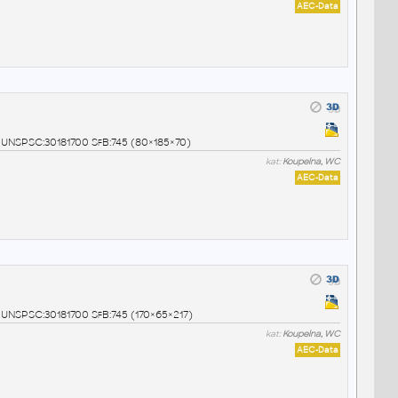
AEC-Data
26 UNSPSC:30181700 SfB:745 (80×185×70)
kat:
Koupelna, WC
AEC-Data
45 UNSPSC:30181700 SfB:745 (170×65×217)
kat:
Koupelna, WC
AEC-Data