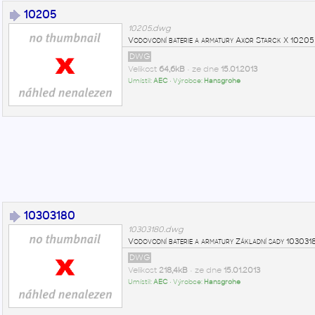
10205
10205.dwg
Vodovodní baterie a armatury Axor Starck X 102
DWG
Velikost
64,6kB
• ze dne
15.01.2013
Umístil:
AEC
• Výrobce:
Hansgrohe
10303180
10303180.dwg
Vodovodní baterie a armatury Základní sady 103
DWG
Velikost
218,4kB
• ze dne
15.01.2013
Umístil:
AEC
• Výrobce:
Hansgrohe