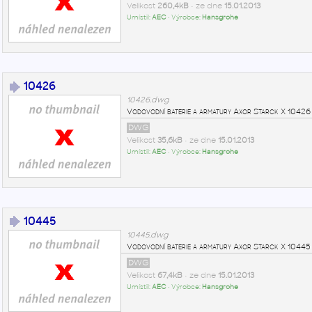
Velikost
260,4kB
• ze dne
15.01.2013
Umístil:
AEC
• Výrobce:
Hansgrohe
10426
10426.dwg
Vodovodní baterie a armatury Axor Starck X 104
DWG
Velikost
35,6kB
• ze dne
15.01.2013
Umístil:
AEC
• Výrobce:
Hansgrohe
10445
10445.dwg
Vodovodní baterie a armatury Axor Starck X 104
DWG
Velikost
67,4kB
• ze dne
15.01.2013
Umístil:
AEC
• Výrobce:
Hansgrohe