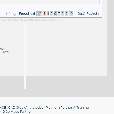
stránky:
Předchozí
1
2
3
4
5
6
7
8
9
10
...
Další
Poslední
 kolekce knižnica zdarma free block library
mou
ze DWG
NCE
(CAD Studio) - Autodesk Platinum Partner & Training
r & Services Partner