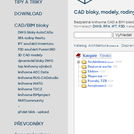
TIPY A TRIKY
CAD bloky, modely, rodiny
DOWNLOAD
Bezplatná knihovna CAD a BIM blok
CAD/BIM bloky
formátech
DWG
,
RFA
,
IPT
,
F3D
. Kat
DWG bloky AutoCADu
RFA rodiny Revitu
IPT součásti Inventoru
Katalog
:
Architektura
•
Dopravn
/obecné
F3D součásti Fusion360
3D CAD modely
Kategorie
Výrobci
dynamické bloky DWG
Architektura
13909
/obecné
top knihovny výrobců
Dopravní stavby
398
Elektro
1550
knihovna AEC Data
Mapování
447
knihovna RUG-CADstudio
Potrubí, TZB
3119
knihovna WATG
Strojírenství
3766
knihovna TDCZ
knihovna BIMproject
PARTcommunity
--
přidat blok - upload
PŘEVODNÍKY