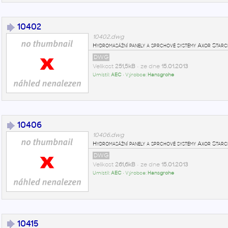
10402
10402.dwg
Hydromasážní panely a sprchové systémy Axor Sta
DWG
Velikost
251,5kB
• ze dne
15.01.2013
Umístil:
AEC
• Výrobce:
Hansgrohe
10406
10406.dwg
Hydromasážní panely a sprchové systémy Axor St
DWG
Velikost
261,6kB
• ze dne
15.01.2013
Umístil:
AEC
• Výrobce:
Hansgrohe
10415