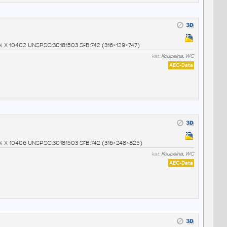
rck X 10402 UNSPSC:30181503 SfB:742 (316×129×747)
kat:
Koupelna, WC
AEC-Data
arck X 10406 UNSPSC:30181503 SfB:742 (316×248×825)
kat:
Koupelna, WC
AEC-Data