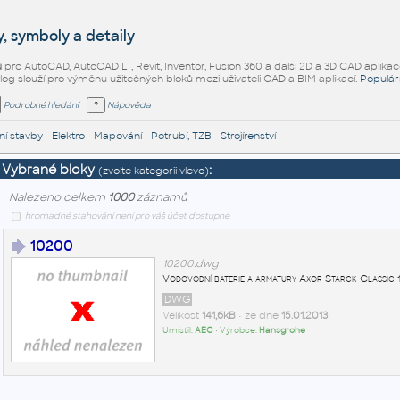
, symboly a detaily
ů
pro AutoCAD, AutoCAD LT, Revit, Inventor, Fusion 360 a další 2D a 3D CAD aplikac
alog slouží pro výměnu užitečných bloků mezi uživateli CAD a BIM aplikací.
Populár
Podrobné hledání
Nápověda
í stavby
•
Elektro
•
Mapování
•
Potrubí, TZB
•
Strojírenství
Vybrané bloky
:
(zvolte kategorii vlevo)
Nalezeno celkem
1000
záznamů
hromadné stahování není pro váš účet dostupné
10200
10200.dwg
Vodovodní baterie a armatury Axor Starck Class
DWG
Velikost
141,6kB
• ze dne
15.01.2013
Umístil:
AEC
• Výrobce:
Hansgrohe