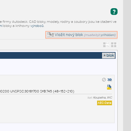
?
e firmy Autodesk. CAD bloky, modely, rodiny a soubory jsou ke stažení ve
ní
bloky a knihovny
výrobců
.
Vložit nový blok
(musíte být
přihlášeni
)
blok
ic 10200 UNSPSC:30181700 SfB:745 (48×152×210)
kat:
Koupelna, WC
AEC-Data