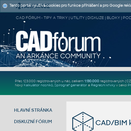
Tento portál využívá cookies pro funkce přihlášení a pro Google rek
CAD FÓRUM - TIPY A TRIKY | UTILITY | DISKUZE | BLOKY |
Přes 123.000 registrovaných u nás, celkem
1.130.000
registrovaných (C
Nový
Kalkulátor nosníků
,
Spirograf generátor
a
Regresní křivky
v sekci
P
HLAVNÍ STRÁNKA
CAD/BIM k
DISKUZNÍ FÓRUM