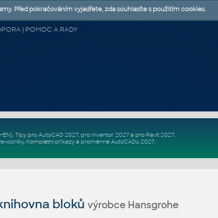
lamy. Před pokračováním vyjadřete, zda souhlasíte s použitím cookies.
 PODPORA | POMOC A RADY
Z+EN)
. Tipy pro
AutoCAD 2027
, pro
Inventor 2027
a pro
Revit 2027
.
řevodníky
.
Kompletní
příkazy
a
proměnné AutoCADu 2027
.
nihovna bloků
výrobce Hansgrohe