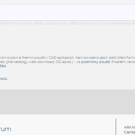
odina family symboly detaily součásti prvky stafáž buňka buňky výkres téma kategorie
ní osobní a firemní použití v CAD aplikacích. Není dovoleno jejich další šíření for
žeb (jiné katalogy, web download, CD, apod.) - viz
podmínky použití
. Problém ver
5584
.
bloků
.
rum
ARKA
Cente