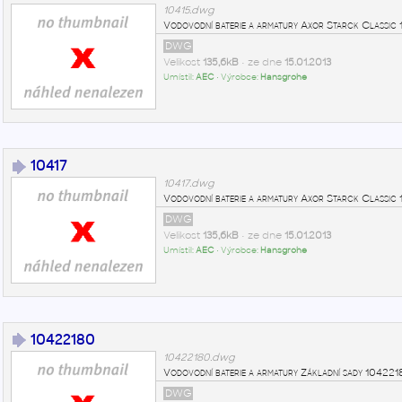
10415.dwg
Vodovodní baterie a armatury Axor Starck Classi
DWG
Velikost
135,6kB
• ze dne
15.01.2013
Umístil:
AEC
• Výrobce:
Hansgrohe
10417
10417.dwg
Vodovodní baterie a armatury Axor Starck Classi
DWG
Velikost
135,6kB
• ze dne
15.01.2013
Umístil:
AEC
• Výrobce:
Hansgrohe
10422180
10422180.dwg
Vodovodní baterie a armatury Základní sady 104
DWG