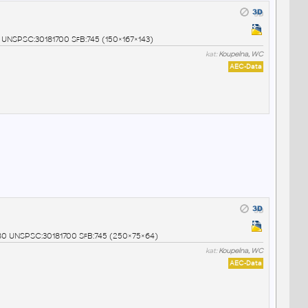
05 UNSPSC:30181700 SfB:745 (150×167×143)
kat:
Koupelna, WC
AEC-Data
03180 UNSPSC:30181700 SfB:745 (250×75×64)
kat:
Koupelna, WC
AEC-Data