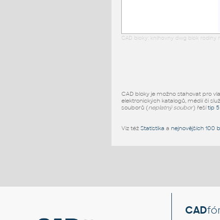
CAD bloky: knihovny dwg blok rodiny r
CAD bloky je možno stahovat pro vlast
elektronických katalogů, médií či slu
souborů (
neplatný soubor
) řeší
tip 
Viz též
Statistika
a
nejnovějších 100 
CAD
fó