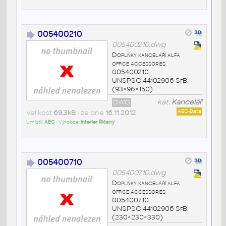
005400210
005400210.dwg
Doplňky kanceláří alfa
office accessories
005400210
UNSPSC:44102906 SfB:
(93×96×150)
DWG
kat:
Kancelář
Velikost
69,3kB
• ze dne
16.11.2012
AEC-Data
Umístil:
AEC
• Výrobce:
Interier Říčany
005400710
005400710.dwg
Doplňky kanceláří alfa
office accessories
005400710
UNSPSC:44102906 SfB:
(230×230×330)