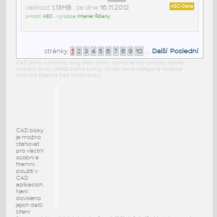
Velikost
1,13MB
• ze dne
16.11.2012
AEC-Data
Umístil:
AEC
• Výrobce:
Interier Říčany
stránky:
1
2
3
4
5
6
7
8
9
10
...
Další
Poslední
CAD bloky: knihovny dwg blok rodiny rodina family symboly detaily
součásti prvky stafáž buňka buňky výkres téma kategorie kolekce
knižnica zdarma free block library
CAD bloky
je možno
stahovat
pro vlastní
osobní a
firemní
použití v
CAD
aplikacích.
Není
dovoleno
jejich další
šíření