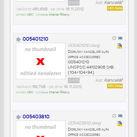
DWG
kat:
Kancelář
Velikost
461,6kB
• ze dne
16.11.2012
AEC-Data
Umístil:
AEC
• Výrobce:
Interier Říčany
005401210
005401210.dwg
Doplňky kanceláří alfa
office accessories
005401210
UNSPSC:44102906 SfB:
(104×104×94)
DWG
kat:
Kancelář
Velikost
89,7kB
• ze dne
16.11.2012
AEC-Data
Umístil:
AEC
• Výrobce:
Interier Říčany
005403810
005403810.dwg
Doplňky kanceláří alfa
office accessories