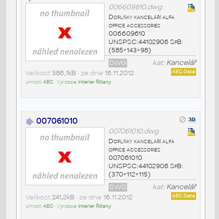
006609610.dwg
Doplňky kanceláří alfa
office accessories
006609610
UNSPSC:44102906 SfB:
(585×143×98)
DWG
kat:
Kancelář
Velikost
386,1kB
• ze dne
16.11.2012
AEC-Data
Umístil:
AEC
• Výrobce:
Interier Říčany
007061010
007061010.dwg
Doplňky kanceláří alfa
office accessories
007061010
UNSPSC:44102906 SfB:
(370×112×115)
DWG
kat:
Kancelář
Velikost
241,2kB
• ze dne
16.11.2012
AEC-Data
Umístil:
AEC
• Výrobce:
Interier Říčany