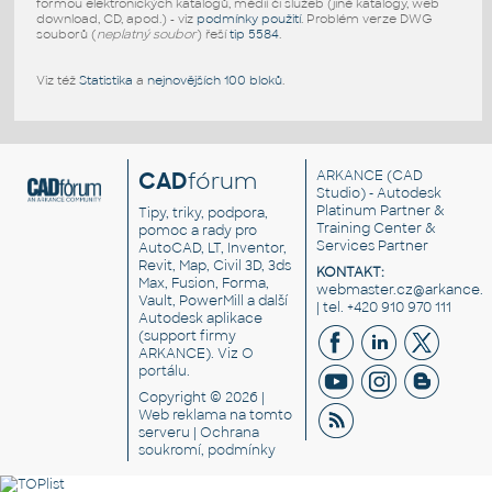
formou elektronických katalogů, médií či služeb (jiné katalogy, web
download, CD, apod.) - viz
podmínky použití
. Problém verze DWG
souborů (
neplatný soubor
) řeší
tip 5584
.
Viz též
Statistika
a
nejnovějších 100 bloků
.
CAD
fórum
ARKANCE
(CAD
Studio) - Autodesk
Platinum Partner &
Tipy, triky, podpora,
Training Center &
pomoc a rady pro
Services Partner
AutoCAD, LT, Inventor,
Revit, Map, Civil 3D, 3ds
KONTAKT:
Max, Fusion, Forma,
webmaster.cz@arkance.w
Vault, PowerMill a další
| tel. +420 910 970 111
Autodesk aplikace
(support firmy
ARKANCE). Viz
O
portálu
.
Copyright © 2026 |
Web reklama
na tomto
serveru |
Ochrana
soukromí, podmínky