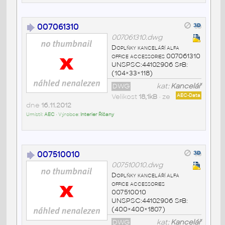
007061310
007061310.dwg
Doplňky kanceláří alfa
office accessories 007061310
UNSPSC:44102906 SfB:
(104×33×118)
DWG
kat:
Kancelář
Velikost
18,1kB
• ze
AEC-Data
dne
16.11.2012
Umístil:
AEC
• Výrobce:
Interier Říčany
007510010
007510010.dwg
Doplňky kanceláří alfa
office accessories
007510010
UNSPSC:44102906 SfB:
(400×400×1807)
DWG
kat:
Kancelář