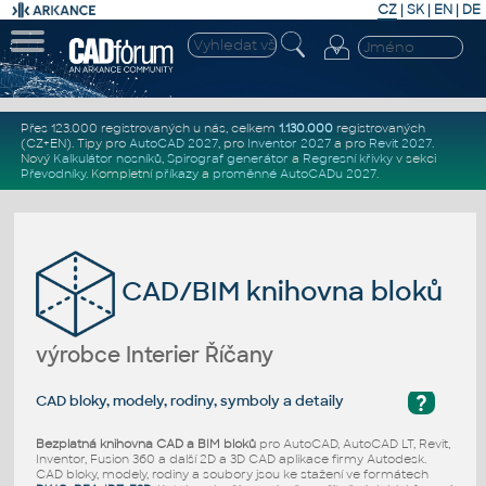
CZ
|
SK
|
EN
|
DE
Přes 123.000 registrovaných u nás, celkem
1.130.000
registrovaných
(CZ+EN)
. Tipy pro
AutoCAD 2027
, pro
Inventor 2027
a pro
Revit 2027
.
Nový
Kalkulátor nosníků
,
Spirograf generátor
a
Regresní křivky
v sekci
Převodníky
.
Kompletní
příkazy
a
proměnné AutoCADu 2027
.
CAD/BIM knihovna bloků
výrobce Interier Říčany
?
CAD bloky, modely, rodiny, symboly a detaily
Bezplatná knihovna CAD a BIM bloků
pro AutoCAD, AutoCAD LT, Revit,
Inventor, Fusion 360 a další 2D a 3D CAD aplikace firmy Autodesk.
CAD bloky, modely, rodiny a soubory jsou ke stažení ve formátech