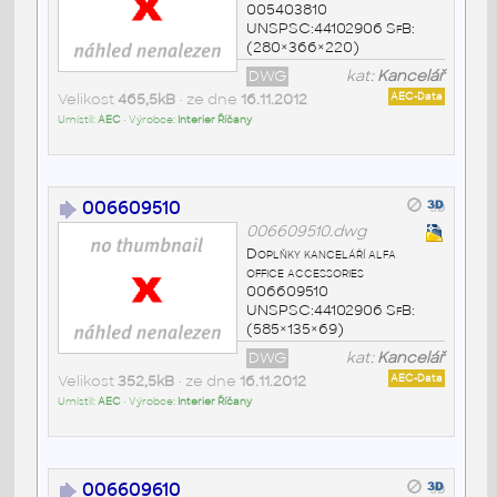
005403810
UNSPSC:44102906 SfB:
(280×366×220)
DWG
kat:
Kancelář
Velikost
465,5kB
• ze dne
16.11.2012
AEC-Data
Umístil:
AEC
• Výrobce:
Interier Říčany
006609510
006609510.dwg
Doplňky kanceláří alfa
office accessories
006609510
UNSPSC:44102906 SfB:
(585×135×69)
DWG
kat:
Kancelář
Velikost
352,5kB
• ze dne
16.11.2012
AEC-Data
Umístil:
AEC
• Výrobce:
Interier Říčany
006609610