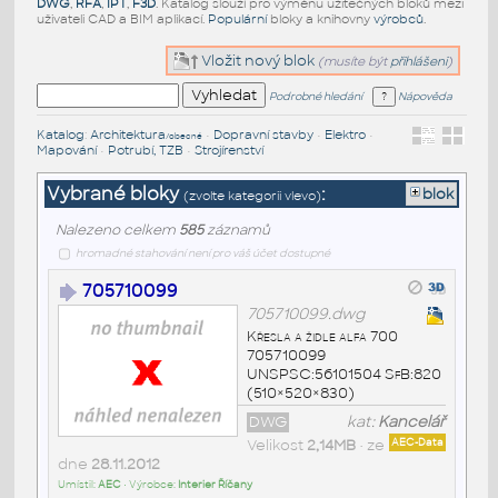
DWG
,
RFA
,
IPT
,
F3D
. Katalog slouží pro výměnu užitečných bloků mezi
uživateli CAD a BIM aplikací.
Populární
bloky a knihovny
výrobců
.
Vložit nový blok
(musíte být
přihlášeni
)
Podrobné hledání
Nápověda
Katalog
:
Architektura
•
Dopravní stavby
•
Elektro
•
/obecné
Mapování
•
Potrubí, TZB
•
Strojírenství
Vybrané bloky
:
blok
(zvolte kategorii vlevo)
Nalezeno celkem
585
záznamů
hromadné stahování není pro váš účet dostupné
705710099
705710099.dwg
Křesla a židle alfa 700
705710099
UNSPSC:56101504 SfB:820
(510×520×830)
DWG
kat:
Kancelář
Velikost
2,14MB
• ze
AEC-Data
dne
28.11.2012
Umístil:
AEC
• Výrobce:
Interier Říčany