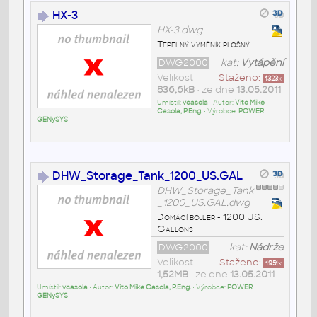
HX-3
HX-3.dwg
Tepelný vyměník plošný
DWG2000
kat:
Vytápění
Velikost
Staženo:
1323
x
836,6kB
• ze dne
13.05.2011
Umístil:
vcasola
• Autor:
Vito Mike
Casola, P.Eng.
• Výrobce:
POWER
GENySYS
DHW_Storage_Tank_1200_US.GAL
DHW_Storage_Tank
_1200_US.GAL.dwg
Domácí bojler - 1200 US.
Gallons
DWG2000
kat:
Nádrže
Velikost
Staženo:
1951
x
1,52MB
• ze dne
13.05.2011
Umístil:
vcasola
• Autor:
Vito Mike Casola, P.Eng.
• Výrobce:
POWER
GENySYS