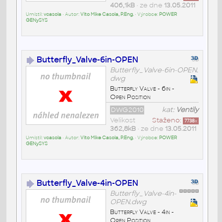
406,1kB
• ze dne
13.05.2011
Umístil:
vcasola
• Autor:
Vito Mike Casola, P.Eng.
• Výrobce:
POWER
GENySYS
Butterfly_Valve-6in-OPEN
Butterfly_Valve-6in-OPEN.
dwg
Butterfly Valve - 6in -
Open Position
DWG2010
kat:
Ventily
Velikost
Staženo:
7738
x
362,8kB
• ze dne
13.05.2011
Umístil:
vcasola
• Autor:
Vito Mike Casola, P.Eng.
• Výrobce:
POWER
GENySYS
Butterfly_Valve-4in-OPEN
Butterfly_Valve-4in-
OPEN.dwg
Butterfly Valve - 4in -
Open Position