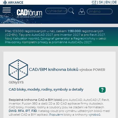
CZ
|
SK
|
EN
|
DE
Přes 123.000 registrovaných u nás, celkem
1.130.000
registrovaných
(CZ+EN)
. Tipy pro
AutoCAD 2027
, pro
Inventor 2027
a pro
Revit 2027
.
Nový
Kalkulátor nosníků
,
Spirograf generátor
a
Regresní křivky
v sekci
Převodníky
.
Kompletní
příkazy
a
proměnné AutoCADu 2027
.
CAD/BIM knihovna bloků
výrobce POWER
GENySYS
?
CAD bloky, modely, rodiny, symboly a detaily
Bezplatná knihovna CAD a BIM bloků
pro AutoCAD, AutoCAD LT, Revit,
Inventor, Fusion 360 a další 2D a 3D CAD aplikace firmy Autodesk.
CAD bloky, modely, rodiny a soubory jsou ke stažení ve formátech
DWG
,
RFA
,
IPT
,
F3D
. Katalog slouží pro výměnu užitečných bloků mezi
uživateli CAD a BIM aplikací.
Populární
bloky a knihovny
výrobců
.