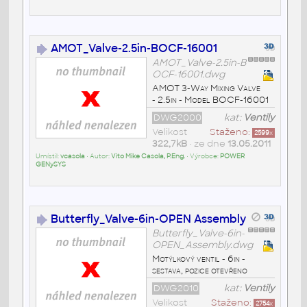
AMOT_Valve-2.5in-BOCF-16001
AMOT_Valve-2.5in-B
OCF-16001.dwg
AMOT 3-Way Mixing Valve
- 2.5in - Model BOCF-16001
DWG2000
kat:
Ventily
Velikost
Staženo:
2599
x
322,7kB
• ze dne
13.05.2011
Umístil:
vcasola
• Autor:
Vito Mike Casola, P.Eng.
• Výrobce:
POWER
GENySYS
Butterfly_Valve-6in-OPEN Assembly
Butterfly_Valve-6in-
OPEN_Assembly.dwg
Motýlkový ventil - 6in -
sestava, pozice otevřeno
DWG2010
kat:
Ventily
Velikost
Staženo:
2754
x