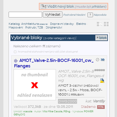
Vložit nový blok
(musíte být
přihlášeni
)
Podrobné hledání
Nápověda
Katalog
:
Architektura
•
Dopravní stavby
•
Elektro
•
/obecné
Mapování
•
Potrubí, TZB
•
Strojírenství
Vybrané bloky
:
blok
(zvolte kategorii vlevo)
Nalezeno celkem
11
záznamů
hromadné stahování není pro váš účet dostupné
AMOT_Valve-2.5in-BOCF-16001_cw_
Flanges
AMOT_Valve-2.5in-B
OCF-16001_cw_Flanges.d
wg
AMOT 3-cestný směšovací
ventil - 2.5in - Model BOCF-
16001 s přírubami
DWG2000
kat:
Ventily
Velikost
372,3kB
• ze dne
13.05.2011
Staženo:
1173
x
Umístil:
vcasola
• Autor:
Vito Mike Casola, P.Eng.
• Výrobce:
POWER
GENySYS