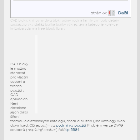
stránky:
1
2
Další
CAD bloky: knihovny dwg blok rodiny rodina family symboly detaily
součásti prvky stafáž buňka buňky výkres téma kategorie kolekce
knižnica zdarma free block library
CAD bloky
je možno
stahovat
pro vlastní
osobní a
firemní
použití v
CAD
aplikacích.
Není
dovoleno
jejich další
šíření
formou elektronických katalogů, médií či služeb (jiné katalogy, web
download, CD, apod.) - viz
podmínky použití
. Problém verze DWG
souborů (
neplatný soubor
) řeší
tip 5584
.