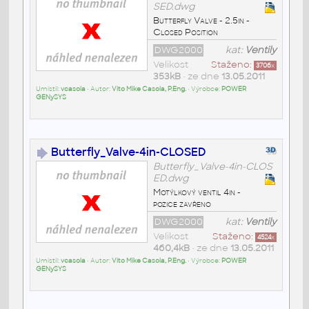
SED.dwg
Butterfly Valve - 2.5in -
Closed Position
DWG2000
kat:
Ventily
Velikost
Staženo:
3706
x
353kB
• ze dne
13.05.2011
Umístil:
vcasola
• Autor:
Vito Mike Casola, P.Eng.
• Výrobce:
POWER
GENySYS
Butterfly_Valve-4in-CLOSED
Butterfly_Valve-4in-CLOS
ED.dwg
Motýlkový ventil 4in -
pozice zavřeno
DWG2000
kat:
Ventily
Velikost
Staženo:
4524
x
460,4kB
• ze dne
13.05.2011
Umístil:
vcasola
• Autor:
Vito Mike Casola, P.Eng.
• Výrobce:
POWER
GENySYS