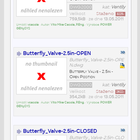
DWG2000
kat:
Ventily
Velikost
Staženo:
3225
x
759,5kB
• ze dne
13.05.2011
Umístil:
vcasola
• Autor:
Vito Mike Casola, P.Eng.
• Výrobce:
POWER
GENySYS
Butterfly_Valve-2.5in-OPEN
Butterfly_Valve-2.5in-OPE
N.dwg
Butterfly Valve - 2.5in -
Open Position
DWG2000
kat:
Ventily
Velikost
Staženo:
2622
x
354,2kB
• ze dne
13.05.2011
Umístil:
vcasola
• Autor:
Vito Mike Casola, P.Eng.
• Výrobce:
POWER
GENySYS
Butterfly_Valve-2.5in-CLOSED
Butterfly_Valve-2.5in-CLO