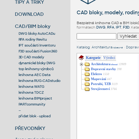
TIPY A TRIKY
CAD bloky, modely, rodiny
DOWNLOAD
Bezplatná knihovna CAD a BIM blok
CAD/BIM bloky
formátech
DWG
,
RFA
,
IPT
,
F3D
. Kat
DWG bloky AutoCADu
RFA rodiny Revitu
IPT součásti Inventoru
Katalog
:
Architektura
•
Dopravn
/obecné
F3D součásti Fusion360
3D CAD modely
Kategorie
Výrobci
dynamické bloky DWG
Architektura
13909
/obecné
top knihovny výrobců
Dopravní stavby
398
Elektro
1550
knihovna AEC Data
Mapování
447
knihovna RUG-CADstudio
Potrubí, TZB
3119
knihovna WATG
Strojírenství
3766
knihovna TDCZ
knihovna BIMproject
PARTcommunity
--
přidat blok - upload
PŘEVODNÍKY