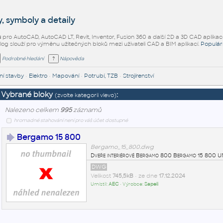
, symboly a detaily
ů
pro AutoCAD, AutoCAD LT, Revit, Inventor, Fusion 360 a další 2D a 3D CAD aplikac
alog slouží pro výměnu užitečných bloků mezi uživateli CAD a BIM aplikací.
Populár
Podrobné hledání
Nápověda
í stavby
•
Elektro
•
Mapování
•
Potrubí, TZB
•
Strojírenství
Vybrané bloky
:
(zvolte kategorii vlevo)
Nalezeno celkem
995
záznamů
hromadné stahování není pro váš účet dostupné
Bergamo 15 800
Bergamo_15_800.dwg
Dveře interiérové Bergamo 800 Bergamo 15 800 
DWG
Velikost
745,5kB
• ze dne
17.12.2024
Umístil:
AEC
• Výrobce:
Sapeli