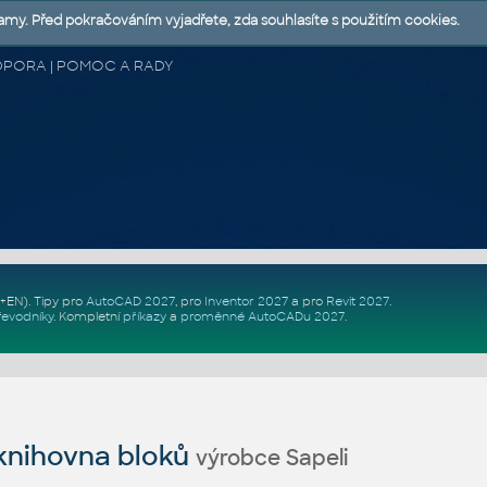
lamy. Před pokračováním vyjadřete, zda souhlasíte s použitím cookies.
 PODPORA | POMOC A RADY
Z+EN)
. Tipy pro
AutoCAD 2027
, pro
Inventor 2027
a pro
Revit 2027
.
řevodníky
.
Kompletní
příkazy
a
proměnné AutoCADu 2027
.
nihovna bloků
výrobce Sapeli