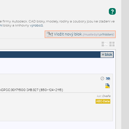
?
e firmy Autodesk. CAD bloky, modely, rodiny a soubory jsou ke stažení ve
ní
bloky a knihovny
výrobců
.
Vložit nový blok
(musíte být
přihlášeni
)
blok
UNSPSC:30171500 SfB:327 (850×124×2115)
kat:
Dveře
AEC-Data