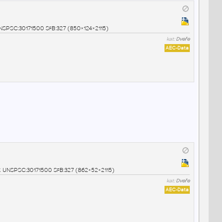
UNSPSC:30171500 SfB:327 (850×124×2115)
kat:
Dveře
AEC-Data
2k UNSPSC:30171500 SfB:327 (862×52×2115)
kat:
Dveře
AEC-Data