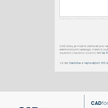
CAD bloky: knihovny dwg blok rodiny r
CAD bloky je možno stahovat pro vlast
elektronických katalogů, médií či slu
souborů (
neplatný soubor
) řeší
tip 
Viz též
Statistika
a
nejnovějších 100 
CAD
fó