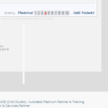
stránky:
Předchozí
1
2
3
4
5
6
7
8
9
10
...
Další
Poslední
 kolekce knižnica zdarma free block library
mou
ze DWG
NCE
(CAD Studio) - Autodesk Platinum Partner & Training
r & Services Partner