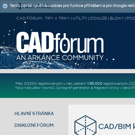
Tento portál využívá cookies pro funkce přihlášení a pro Google rek
CAD FÓRUM - TIPY A TRIKY | UTILITY | DISKUZE | BLOKY |
Přes 123.000 registrovaných u nás, celkem
1.130.000
registrovaných (C
Nový
Kalkulátor nosníků
,
Spirograf generátor
a
Regresní křivky
v sekci
P
HLAVNÍ STRÁNKA
CAD/BIM k
DISKUZNÍ FÓRUM