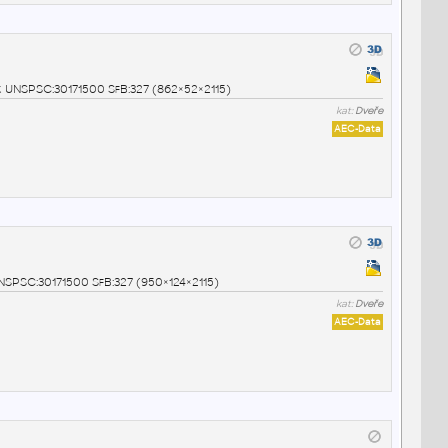
2k UNSPSC:30171500 SfB:327 (862×52×2115)
kat:
Dveře
AEC-Data
UNSPSC:30171500 SfB:327 (950×124×2115)
kat:
Dveře
AEC-Data