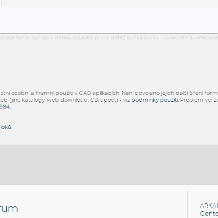
odina family symboly detaily součásti prvky stafáž buňka buňky výkres téma kategorie
ní osobní a firemní použití v CAD aplikacích. Není dovoleno jejich další šíření for
žeb (jiné katalogy, web download, CD, apod.) - viz
podmínky použití
. Problém ver
5584
.
bloků
.
rum
ARKA
Cente