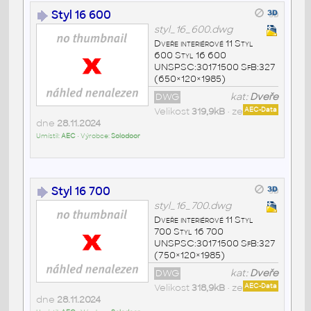
Styl 16 600
styl_16_600.dwg
Dveře interiérové 11 Styl
600 Styl 16 600
UNSPSC:30171500 SfB:327
(650×120×1985)
DWG
kat:
Dveře
Velikost
319,9kB
• ze
AEC-Data
dne
28.11.2024
Umístil:
AEC
• Výrobce:
Solodoor
Styl 16 700
styl_16_700.dwg
Dveře interiérové 11 Styl
700 Styl 16 700
UNSPSC:30171500 SfB:327
(750×120×1985)
DWG
kat:
Dveře
Velikost
318,9kB
• ze
AEC-Data
dne
28.11.2024