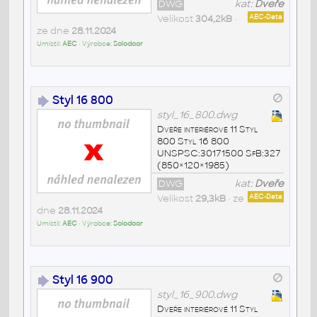
DWG
kat:
Dveře
Velikost
304,2kB
•
AEC-Data
ze dne
28.11.2024
Umístil:
AEC
• Výrobce:
Solodoor
Styl 16 800
styl_16_800.dwg
Dveře interiérové 11 Styl
800 Styl 16 800
UNSPSC:30171500 SfB:327
(850×120×1985)
DWG
kat:
Dveře
Velikost
29,3kB
• ze
AEC-Data
dne
28.11.2024
Umístil:
AEC
• Výrobce:
Solodoor
Styl 16 900
styl_16_900.dwg
Dveře interiérové 11 Styl