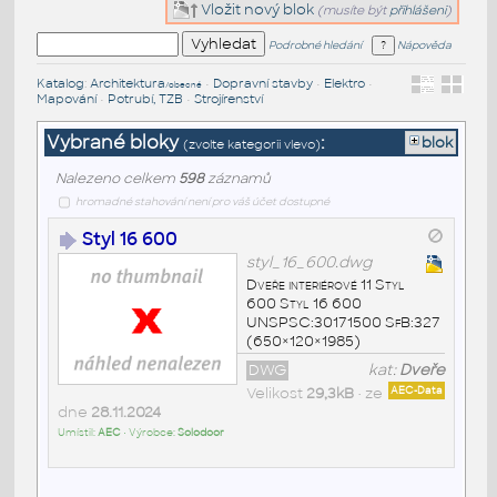
Vložit nový blok
(musíte být
přihlášeni
)
Podrobné hledání
Nápověda
Katalog
:
Architektura
•
Dopravní stavby
•
Elektro
•
/obecné
Mapování
•
Potrubí, TZB
•
Strojírenství
Vybrané bloky
:
blok
(zvolte kategorii vlevo)
Nalezeno celkem
598
záznamů
hromadné stahování není pro váš účet dostupné
Styl 16 600
styl_16_600.dwg
Dveře interiérové 11 Styl
600 Styl 16 600
UNSPSC:30171500 SfB:327
(650×120×1985)
DWG
kat:
Dveře
Velikost
29,3kB
• ze
AEC-Data
dne
28.11.2024
Umístil:
AEC
• Výrobce:
Solodoor