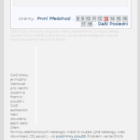
stránky:
První
Předchozí
...
8
9
10
11
12
13
14
15
16
17
18
...
Další
Poslední
CAD bloky: knihovny dwg blok rodiny rodina family symboly detaily
součásti prvky stafáž buňka buňky výkres téma kategorie kolekce
knižnica zdarma free block library
CAD bloky
je možno
stahovat
pro vlastní
osobní a
firemní
použití v
CAD
aplikacích.
Není
dovoleno
jejich další
šíření
formou elektronických katalogů, médií či služeb (jiné katalogy, web
download, CD, apod.) - viz
podmínky použití
. Problém verze DWG