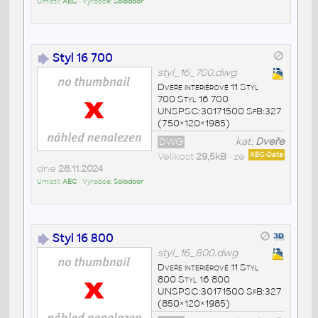
Umístil:
AEC
• Výrobce:
Solodoor
Styl 16 700
styl_16_700.dwg
Dveře interiérové 11 Styl
700 Styl 16 700
UNSPSC:30171500 SfB:327
(750×120×1985)
DWG
kat:
Dveře
Velikost
29,5kB
• ze
AEC-Data
dne
28.11.2024
Umístil:
AEC
• Výrobce:
Solodoor
Styl 16 800
styl_16_800.dwg
Dveře interiérové 11 Styl
800 Styl 16 800
UNSPSC:30171500 SfB:327
(850×120×1985)