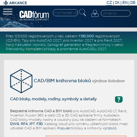
CZ
|
SK
|
EN
|
DE
Přes 123.000 registrovaných u nás, celkem
1.130.000
registrovaných
(CZ+EN)
. Tipy pro
AutoCAD 2027
, pro
Inventor 2027
a pro
Revit 2027
.
Nový
Kalkulátor nosníků
,
Spirograf generátor
a
Regresní křivky
v sekci
Převodníky
.
Kompletní
příkazy
a
proměnné AutoCADu 2027
.
CAD/BIM knihovna bloků
výrobce Solodoor
?
CAD bloky, modely, rodiny, symboly a detaily
Bezplatná knihovna CAD a BIM bloků
pro AutoCAD, AutoCAD LT, Revit,
Inventor, Fusion 360 a další 2D a 3D CAD aplikace firmy Autodesk.
CAD bloky, modely, rodiny a soubory jsou ke stažení ve formátech
DWG
,
RFA
,
IPT
,
F3D
. Katalog slouží pro výměnu užitečných bloků mezi
uživateli CAD a BIM aplikací.
Populární
bloky a knihovny
výrobců
.