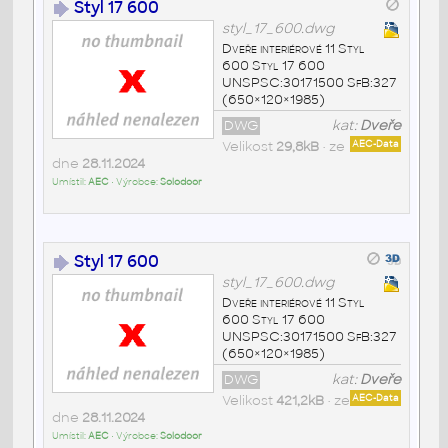
Styl 17 600
styl_17_600.dwg
Dveře interiérové 11 Styl
600 Styl 17 600
UNSPSC:30171500 SfB:327
(650×120×1985)
DWG
kat:
Dveře
Velikost
29,8kB
• ze
AEC-Data
dne
28.11.2024
Umístil:
AEC
• Výrobce:
Solodoor
Styl 17 600
styl_17_600.dwg
Dveře interiérové 11 Styl
600 Styl 17 600
UNSPSC:30171500 SfB:327
(650×120×1985)
DWG
kat:
Dveře
Velikost
421,2kB
• ze
AEC-Data
dne
28.11.2024
Umístil:
AEC
• Výrobce:
Solodoor