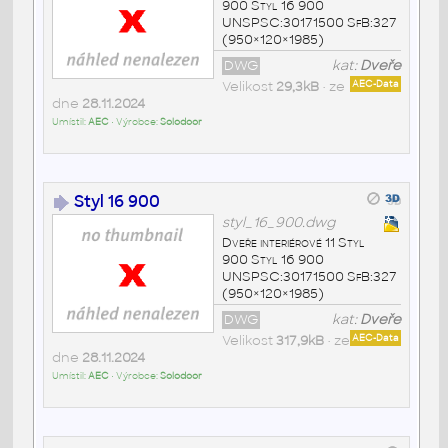
900 Styl 16 900
UNSPSC:30171500 SfB:327
(950×120×1985)
DWG
kat:
Dveře
Velikost
29,3kB
• ze
AEC-Data
dne
28.11.2024
Umístil:
AEC
• Výrobce:
Solodoor
Styl 16 900
styl_16_900.dwg
Dveře interiérové 11 Styl
900 Styl 16 900
UNSPSC:30171500 SfB:327
(950×120×1985)
DWG
kat:
Dveře
Velikost
317,9kB
• ze
AEC-Data
dne
28.11.2024
Umístil:
AEC
• Výrobce:
Solodoor