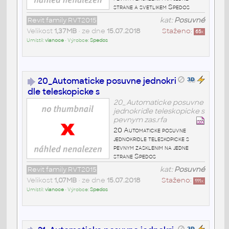
strane a svetlikem Spedos
Revit family RVT2015
kat:
Posuvné
Velikost
1,37MB
• ze dne
15.07.2018
Staženo:
65
x
Umístil:
vianoce
• Výrobce:
Spedos
20_Automaticke posuvne jednokri
dle teleskopicke s
20_Automaticke posuvne
jednokridle teleskopicke s
pevnym zas.rfa
20 Automaticke posuvne
jednokridle teleskopicke s
pevnym zasklenim na jedne
strane Spedos
Revit family RVT2015
kat:
Posuvné
Velikost
1,07MB
• ze dne
15.07.2018
Staženo:
111
x
Umístil:
vianoce
• Výrobce:
Spedos