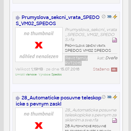
Prumyslova_sekcni_vrata_SPEDO
S_VM02_SPEDOS
Prumyslova_sekcni_vrata
_SPEDOS_VM02_SPEDO
S.rfa
Průmyslová sekční vrata
SPEDOS VM02 SPEDOS
Revit family
kat:
Dveře
RVT2015
Velikost
1,19MB
• ze dne
15.07.2018
Staženo:
44
x
Umístil:
vianoce
• Výrobce:
Spedos
28_Automaticke posuvne teleskop
icke s pevnym zaskl
28_Automaticke posuvne
teleskopicke s pevnym za
sklenim a sve.rfa
28 Automatické posuvné
teleskopické dveře s pevným