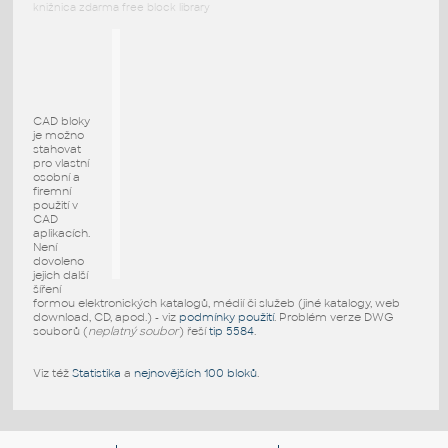
knižnica zdarma free block library
CAD bloky
je možno
stahovat
pro vlastní
osobní a
firemní
použití v
CAD
aplikacích.
Není
dovoleno
jejich další
šíření
formou elektronických katalogů, médií či služeb (jiné katalogy, web
download, CD, apod.) - viz
podmínky použití
. Problém verze DWG
souborů (
neplatný soubor
) řeší
tip 5584
.
Viz též
Statistika
a
nejnovějších 100 bloků
.