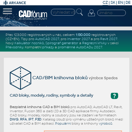
CZ
|
SK
|
EN
|
DE
Přes 123.000 registrovaných u nás, celkem
1.130.000
registrovaných
(CZ+EN)
. Tipy pro
AutoCAD 2027
, pro
Inventor 2027
a pro
Revit 2027
.
Nový
Kalkulátor nosníků
,
Spirograf generátor
a
Regresní křivky
v sekci
Převodníky
.
Kompletní
příkazy
a
proměnné AutoCADu 2027
.
CAD/BIM knihovna bloků
výrobce Spedos
?
CAD bloky, modely, rodiny, symboly a detaily
Bezplatná knihovna CAD a BIM bloků
pro AutoCAD, AutoCAD LT, Revit,
Inventor, Fusion 360 a další 2D a 3D CAD aplikace firmy Autodesk.
CAD bloky, modely, rodiny a soubory jsou ke stažení ve formátech
DWG
,
RFA
,
IPT
,
F3D
. Katalog slouží pro výměnu užitečných bloků mezi
uživateli CAD a BIM aplikací.
Populární
bloky a knihovny
výrobců
.