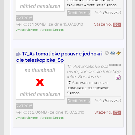
zasklením a světlíkem Spedos
Revit family
kat:
Posuvné
RVT2015
Velikost
1,68MB
• ze dne
15.07.2018
Staženo:
196
x
Umístil:
vianoce
• Výrobce:
Spedos
17_Automaticke posuvne jednokri
dle teleskopicke_Sp
17_Automaticke pos
uvne jednokridle teleskop
icke_Spedos.rfa
17 Automaticke posuvne
jednokridle teleskopicke
Spedos
Revit family
kat:
Posuvné
RVT2015
Velikost
2,06MB
• ze dne
15.07.2018
Staženo:
176
x
Umístil:
vianoce
• Výrobce:
Spedos