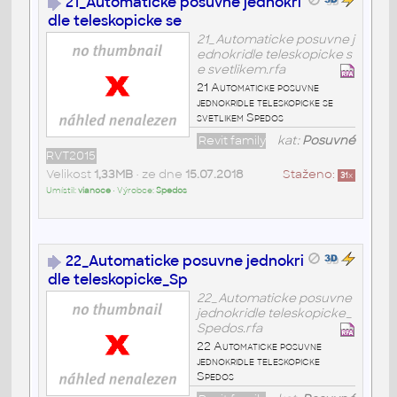
21_Automaticke posuvne jednokri
dle teleskopicke se
21_Automaticke posuvne j
ednokridle teleskopicke s
e svetlikem.rfa
21 Automaticke posuvne
jednokridle teleskopicke se
svetlikem Spedos
Revit family
kat:
Posuvné
RVT2015
Velikost
1,33MB
• ze dne
15.07.2018
Staženo:
31
x
Umístil:
vianoce
• Výrobce:
Spedos
22_Automaticke posuvne jednokri
dle teleskopicke_Sp
22_Automaticke posuvne
jednokridle teleskopicke_
Spedos.rfa
22 Automaticke posuvne
jednokridle teleskopicke
Spedos