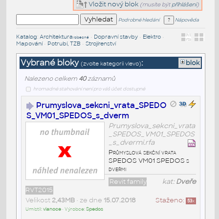
Vložit nový blok
(musíte být
přihlášeni
)
Podrobné hledání
Nápověda
Katalog
:
Architektura
•
Dopravní stavby
•
Elektro
•
/obecné
Mapování
•
Potrubí, TZB
•
Strojírenství
Vybrané bloky
:
blok
(zvolte kategorii vlevo)
Nalezeno celkem
40
záznamů
hromadné stahování není pro váš účet dostupné
Prumyslova_sekcni_vrata_SPEDO
S_VM01_SPEDOS_s_dverm
Prumyslova_sekcni_vrata
_SPEDOS_VM01_SPEDOS
_s_dvermi.rfa
Průmyslová sekční vrata
SPEDOS VM01 SPEDOS s
dveřmi
Revit family
kat:
Dveře
RVT2015
Velikost
2,43MB
• ze dne
15.07.2018
Staženo:
53
x
Umístil:
vianoce
• Výrobce:
Spedos