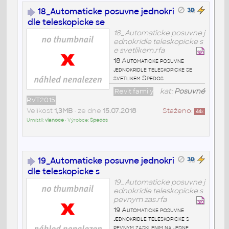
18_Automaticke posuvne jednokri
dle teleskopicke se
18_Automaticke posuvne j
ednokridle teleskopicke s
e svetlikem.rfa
18 Automaticke posuvne
jednokridle teleskopicke se
svetlikem Spedos
Revit family
kat:
Posuvné
RVT2015
Velikost
1,3MB
• ze dne
15.07.2018
Staženo:
44
x
Umístil:
vianoce
• Výrobce:
Spedos
19_Automaticke posuvne jednokri
dle teleskopicke s
19_Automaticke posuvne j
ednokridle teleskopicke s
pevnym zas.rfa
19 Automaticke posuvne
jednokridle teleskopicke s
pevnym zasklenim na jedne