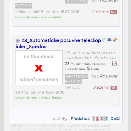
Revit family
kat:
Posuvné
RVT2015
Velikost
1,14MB
• ze dne
15.07.2018
Staženo:
145
x
Umístil:
vianoce
• Výrobce:
Spedos
23_Automaticke posuvne teleskop
icke _Spedos
23_Automaticke posuvne
teleskopicke _Spedos.rfa
23 Automaticke posuvne
teleskopicke Spedos
Revit family
kat:
Posuvné
RVT2015
Velikost
Staženo:
68
x
1,47MB
• ze dne
15.07.2018
Umístil:
vianoce
• Výrobce:
Spedos
stránky:
Předchozí
1
2
3
4
Další
CAD bloky: knihovny dwg blok rodiny rodina family symboly detaily
součásti prvky stafáž buňka buňky výkres téma kategorie kolekce