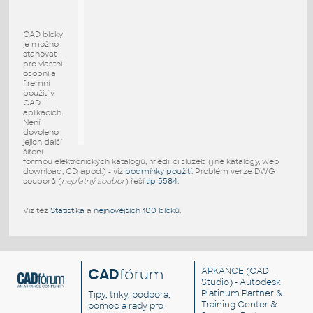
CAD bloky
je možno
stahovat
pro vlastní
osobní a
firemní
použití v
CAD
aplikacích.
Není
dovoleno
jejich další
šíření
formou elektronických katalogů, médií či služeb (jiné katalogy, web
download, CD, apod.) - viz
podmínky použití
. Problém verze DWG
souborů (
neplatný soubor
) řeší
tip 5584
.
Viz též
Statistika
a
nejnovějších 100 bloků
.
CAD
fórum
ARKANCE
(CAD
Studio) - Autodesk
Platinum Partner &
Tipy, triky, podpora,
Training Center &
pomoc a rady pro