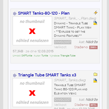
SMART Tanks-80-120 - Plan
SMART_Tank_-_Plan.dwg
Dynamic - Triangle Tube
SMART Tanks - Plan View
- **Explode to get the
Dynamic Features**
DWG2007
kat:
Nádrže
Velikost
Staženo:
2880
x
57,3kB
• ze dne
12.03.2015
Umístil:
SKFTurtle
• Autor:
Turtle
• Výrobce:
Triangle Tube
Triangle Tube SMART Tanks x3
SMART_Tanks.dwg
Triangle Tube SMART
Tanks 80-120 Plan and
Elevation Views
DWG2007
kat:
Nádrže
Velikost
Staženo:
3670
x
94,3kB
• ze dne
12.03.2015