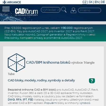
CZ
|
SK
|
EN
|
DE
Přes 123.000 registrovaných u nás, celkem
1.130.000
registrovaných
(CZ+EN)
. Tipy pro
AutoCAD 2027
, pro
Inventor 2027
a pro
Revit 2027
.
Nový
Kalkulátor nosníků
,
Spirograf generátor
a
Regresní křivky
v sekci
Převodníky
.
Kompletní
příkazy
a
proměnné AutoCADu 2027
.
CAD/BIM knihovna bloků
výrobce Triangle
Tube
?
CAD bloky, modely, rodiny, symboly a detaily
Bezplatná knihovna CAD a BIM bloků
pro AutoCAD, AutoCAD LT, Revit,
Inventor, Fusion 360 a další 2D a 3D CAD aplikace firmy Autodesk.
CAD bloky, modely, rodiny a soubory jsou ke stažení ve formátech
DWG
,
RFA
,
IPT
,
F3D
. Katalog slouží pro výměnu užitečných bloků mezi
uživateli CAD a BIM aplikací.
Populární
bloky a knihovny
výrobců
.