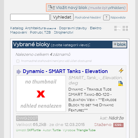
Vložit nový blok
(musíte být
přihlášeni
)
Podrobné hledání
Nápověda
Katalog
:
Architektura
•
Dopravní stavby
•
Elektro
•
/obecné
Mapování
•
Potrubí, TZB
•
Strojírenství
Vybrané bloky
:
blok
(zvolte kategorii vlevo)
Nalezeno celkem
4
záznamů
hromadné stahování není pro váš účet dostupné
Dynamic - SMART Tanks - Elevation
SMART_Tank_-_Elevation.
dwg
Dynamic - Triangle Tude
SMART Tanks-80-120 -
Elevation View - **Explode
Block to get the Dynamic
Features**
DWG2007
kat:
Nádrže
Velikost
65,2kB
• ze dne
12.03.2015
Staženo:
3299
x
Umístil:
SKFTurtle
• Autor:
Turtle
• Výrobce:
Triangle Tube