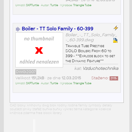
Umístil:
SKFTurtle
• Autor:
Turtle
• Výrobce:
Triangle Tube
Boiler - TT Solo Family - 60-399
Boiler_-_TT_Solo_Family_
-_60-399.dwg
Triangle Tube Prestige
SOLO Boilers From 60 to
399 - **Explode block to get
the Dynamic Feature**
kat:
Vzduchotechnika
DWG2007
Velikost
151,2kB
• ze dne
12.03.2015
Staženo:
2115
x
Umístil:
SKFTurtle
• Autor:
Turtle
• Výrobce:
Triangle Tube
CAD bloky: knihovny dwg blok rodiny rodina family symboly detaily
součásti prvky stafáž buňka buňky výkres téma kategorie kolekce
knižnica zdarma free block library