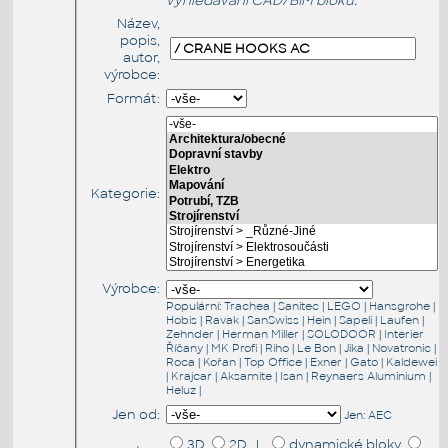
vyhledávání CAD/BIM bloků:
Název,
popis,
autor,
výrobce:
Formát:
Kategorie:
Výrobce:
Populární:
Trachea
|
Sanitec
|
LEGO
|
Hansgrohe
|
Hobis
|
Ravak
|
SanSwiss
|
Hein
|
Sapeli
|
Laufen
|
Zehnder
|
Herman Miller
|
SOLODOOR
|
Interier
Říčany
|
MK Profi
|
Riho
|
Le Bon
|
Jika
|
Novatronic
|
Roca
|
Kořan
|
Top Office
|
Exner
|
Gato
|
Kaldewei
|
Krajcar
|
Aksamite
|
Isan
|
Reynaers Aluminium
|
Heluz
|
Jen od:
Jen:
AEC
3D
2D |
dynamické bloky