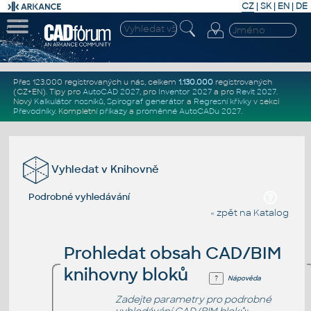
CZ
|
SK
|
EN
|
DE
Přes 123.000 registrovaných u nás, celkem
1.130.000
registrovaných
(CZ+EN)
. Tipy pro
AutoCAD 2027
, pro
Inventor 2027
a pro
Revit 2027
.
Nový
Kalkulátor nosníků
,
Spirograf generátor
a
Regresní křivky
v sekci
Převodníky
.
Kompletní
příkazy
a
proměnné AutoCADu 2027
.
Vyhledat v Knihovně
Podrobné vyhledávání
« zpět na Katalog
Prohledat obsah CAD/BIM
knihovny bloků
Nápověda
Zadejte parametry pro podrobné