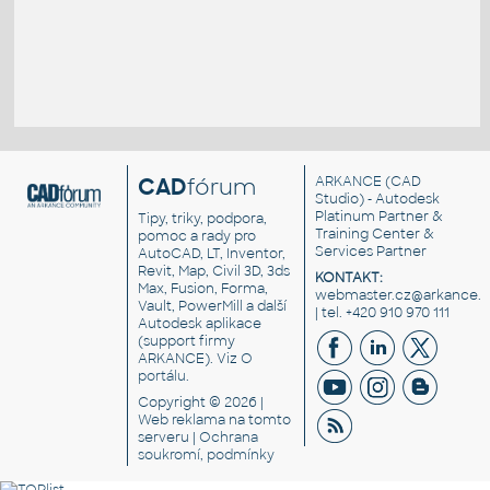
CAD
fórum
ARKANCE
(CAD
Studio) - Autodesk
Platinum Partner &
Tipy, triky, podpora,
Training Center &
pomoc a rady pro
Services Partner
AutoCAD, LT, Inventor,
Revit, Map, Civil 3D, 3ds
KONTAKT:
Max, Fusion, Forma,
webmaster.cz@arkance.w
Vault, PowerMill a další
| tel. +420 910 970 111
Autodesk aplikace
(support firmy
ARKANCE). Viz
O
portálu
.
Copyright © 2026 |
Web reklama
na tomto
serveru |
Ochrana
soukromí, podmínky