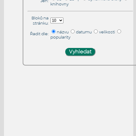
Jen:
knihovny
Bloků na
stránku:
názvu
datumu
velikosti
Řadit dle:
popularity