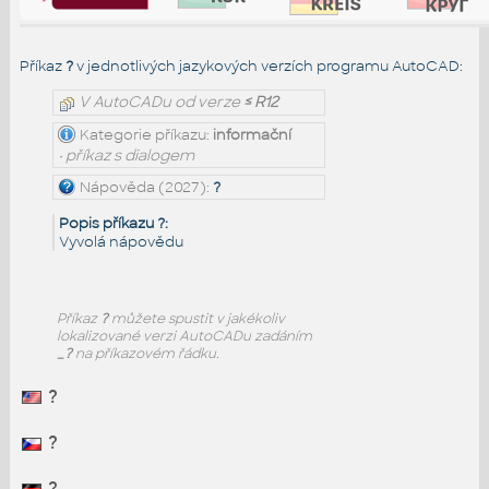
Příkaz
?
v jednotlivých jazykových verzích programu AutoCAD:
V AutoCADu od verze
≤ R12
Kategorie příkazu:
informační
• příkaz s dialogem
Nápověda (2027):
?
Popis příkazu ?:
Vyvolá nápovědu
Příkaz
?
můžete spustit v jakékoliv
lokalizované verzi AutoCADu zadáním
_?
na příkazovém řádku.
?
?
?