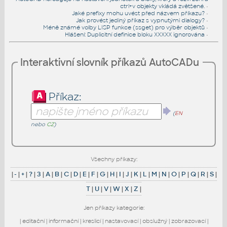
ctrl+v objekty vkládá zvětšené.
•
Jaké prefixy mohu uvést před názvem příkazu?
•
Jak provést jediný příkaz s vypnutými dialogy?
•
Méně známé volby LISP funkce (ssget) pro výběr objektů
•
Hlášení: Duplicitní definice bloku XXXXX ignorována
•
Interaktivní slovník příkazů AutoCADu
Příkaz:
(
EN
nebo
CZ
)
Všechny příkazy:
|
-
|
+
|
?
|
3
|
A
|
B
|
C
|
D
|
E
|
F
|
G
|
H
|
I
|
J
|
K
|
L
|
M
|
N
|
O
|
P
|
Q
|
R
|
S
|
T
|
U
|
V
|
W
|
X
|
Z
|
Jen příkazy kategorie:
|
editační
|
informační
|
kreslicí
|
nastavovací
|
obslužný
|
zobrazovací
|