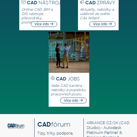
CAD
NÁSTROJE
CAD
ZPRÁVY
Online CAD, BIM a
Aktuality, nabídky a
GIS nástroje,
události ze světa
převodníky,
CAx řešení
prohlížeče
Více info
Více info
CAD
JOBS
Vaše CAD kariéra -
nabídky a poptávky
pracovních pozic
Více info
CAD
fórum
ARKANCE CZ/SK
(CAD
Studio) - Autodesk
Platinum Partner &
Tipy, triky, podpora,