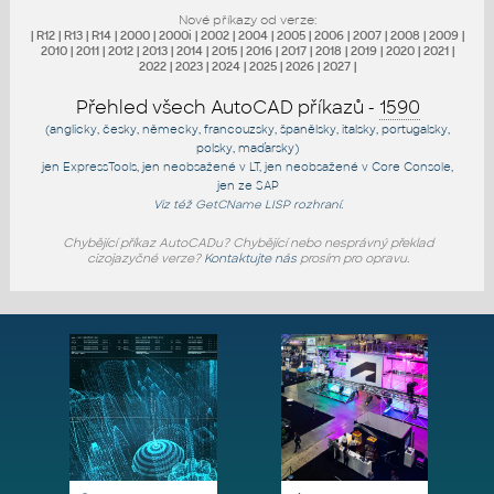
Nové příkazy od verze:
|
R12
|
R13
|
R14
|
2000
|
2000i
|
2002
|
2004
|
2005
|
2006
|
2007
|
2008
|
2009
|
2010
|
2011
|
2012
|
2013
|
2014
|
2015
|
2016
|
2017
|
2018
|
2019
|
2020
|
2021
|
2022
|
2023
|
2024
|
2025
|
2026
|
2027
|
Přehled všech AutoCAD příkazů -
1590
(anglicky, česky, německy, francouzsky, španělsky, italsky, portugalsky,
polsky, maďarsky)
jen
ExpressTools
, jen
neobsažené v LT
, jen
neobsažené v Core Console
,
jen
ze SAP
Viz též
GetCName
LISP rozhraní.
Chybějící příkaz AutoCADu? Chybějící nebo nesprávný překlad
cizojazyčné verze?
Kontaktujte nás
prosím pro opravu.