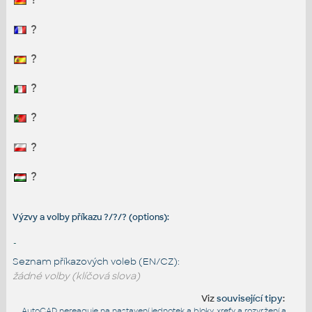
?
?
?
?
?
?
Výzvy a volby příkazu ?/?/? (options):
-
Seznam příkazových voleb (EN/CZ):
žádné volby (klíčová slova)
Viz
související tipy
:
AutoCAD nereaguje na nastavení jednotek a bloky, xrefy a rozvržení a