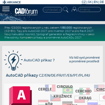
CZ
|
SK
|
EN
|
DE
Přes 123.000 registrovaných u nás, celkem
1.130.000
registrovaných
(CZ+EN)
. Tipy pro
AutoCAD 2027
, pro
Inventor 2027
a pro
Revit 2027
.
Nový
Kalkulátor nosníků
,
Spirograf generátor
a
Regresní křivky
v sekci
Převodníky
.
Kompletní
příkazy
a
proměnné AutoCADu 2027
.
Viz též
syst.proměnné
AutoCAD příkaz ?
a
proměnné prostředí
AutoCAD příkazy
CZ/EN/DE/FR/IT/ES/PT/PL/HU