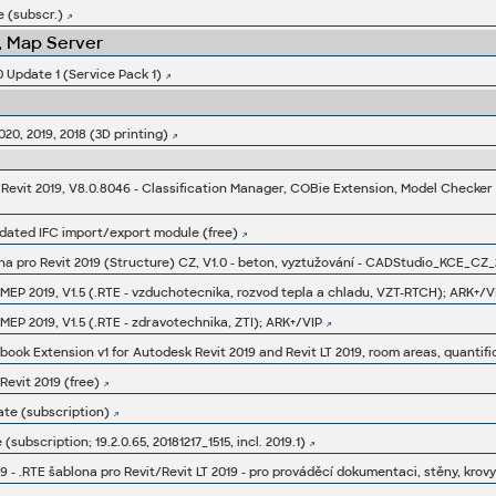
 (subscr.)
 Map Server
Update 1 (Service Pack 1)
020, 2019, 2018 (3D printing)
r Revit 2019, V8.0.8046 - Classification Manager, COBie Extension, Model Checker
updated IFC import/export module (free)
a pro Revit 2019 (Structure) CZ, V1.0 - beton, vyztužování - CADStudio_KCE_CZ_
MEP 2019, V1.5 (.RTE - vzduchotecnika, rozvod tepla a chladu, VZT-RTCH); ARK+/V
MEP 2019, V1.5 (.RTE - zdravotechnika, ZTI); ARK+/VIP
ok Extension v1 for Autodesk Revit 2019 and Revit LT 2019, room areas, quantific
evit 2019 (free)
ate (subscription)
subscription; 19.2.0.65, 20181217_1515, incl. 2019.1)
.RTE šablona pro Revit/Revit LT 2019 - pro prováděcí dokumentaci, stěny, krov