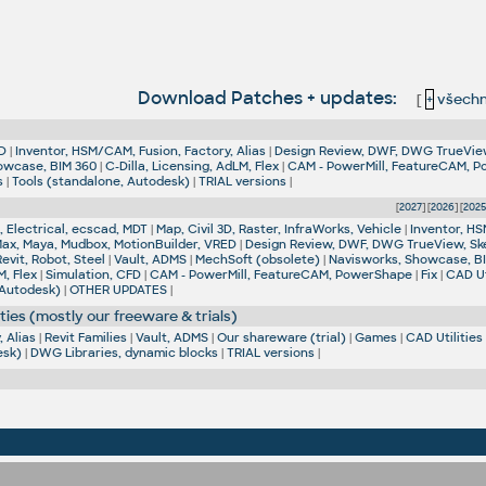
Download Patches + updates:
[
+
všechn
D
|
Inventor, HSM/CAM, Fusion, Factory, Alias
|
Design Review, DWF, DWG TrueVie
owcase, BIM 360
|
C-Dilla, Licensing, AdLM, Flex
|
CAM - PowerMill, FeatureCAM, 
s
|
Tools (standalone, Autodesk)
|
TRIAL versions
|
[
2027
] [
2026
] [
202
 Electrical, ecscad, MDT
|
Map, Civil 3D, Raster, InfraWorks, Vehicle
|
Inventor, HS
Max, Maya, Mudbox, MotionBuilder, VRED
|
Design Review, DWF, DWG TrueView, Sk
Revit, Robot, Steel
|
Vault, ADMS
|
MechSoft (obsolete)
|
Navisworks, Showcase, B
M, Flex
|
Simulation, CFD
|
CAM - PowerMill, FeatureCAM, PowerShape
|
Fix
|
CAD Ut
 Autodesk)
|
OTHER UPDATES
|
ties (mostly our freeware & trials)
 Alias
|
Revit Families
|
Vault, ADMS
|
Our shareware (trial)
|
Games
|
CAD Utilities
esk)
|
DWG Libraries, dynamic blocks
|
TRIAL versions
|