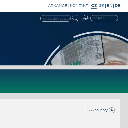
ARKANCE
|
KONTAKT
-
CZ
|
SK
|
EN
|
DE
RSS - soubory