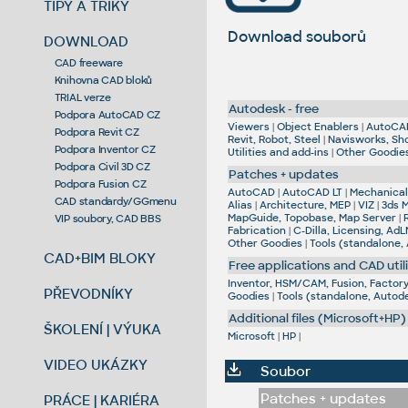
TIPY A TRIKY
Download souborů
DOWNLOAD
CAD freeware
Knihovna CAD bloků
TRIAL verze
Autodesk - free
Podpora AutoCAD CZ
Viewers
|
Object Enablers
|
AutoCA
Podpora Revit CZ
Revit, Robot, Steel
|
Navisworks, Sh
Podpora Inventor CZ
Utilities and add-ins
|
Other Goodie
Podpora Civil 3D CZ
Patches + updates
Podpora Fusion CZ
AutoCAD
|
AutoCAD LT
|
Mechanical,
CAD standardy/GGmenu
Alias
|
Architecture, MEP
|
VIZ
|
3ds 
MapGuide, Topobase, Map Server
|
VIP soubory, CAD BBS
Fabrication
|
C-Dilla, Licensing, AdL
Other Goodies
|
Tools (standalone,
CAD+BIM BLOKY
Free applications and CAD utili
Inventor, HSM/CAM, Fusion, Factory,
PŘEVODNÍKY
Goodies
|
Tools (standalone, Autod
Additional files (Microsoft+HP)
ŠKOLENÍ | VÝUKA
Microsoft
|
HP
|
VIDEO UKÁZKY
Soubor
Patches + updates
PRÁCE | KARIÉRA