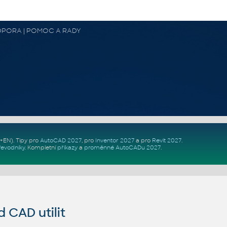
 PODPORA | POMOC A RADY
Z+EN)
. Tipy pro
AutoCAD 2027
, pro
Inventor 2027
a pro
Revit 2027
.
řevodníky
.
Kompletní
příkazy
a
proměnné AutoCADu 2027
.
CAD utilit