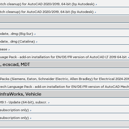
atch cleanup) for AutoCAD 2020/2019, 64-bit (by Autodesk)
batch cleanup) for AutoCAD 2020/2019, 64-bit (by Autodesk)
date, .dmg (Big Sur)
date, .dmg (Catalina)
lease
ge Pack - add-on installation for EN/DE/FR version of AutoCAD LT 2019 64-bit
l, ecscad, MDT
acks (Siemens, Eaton, Schneider Electric, Allen Bradley) for Electrical 2024-20
ch Language Pack - add-on installation for EN/DE/FR version of AutoCAD Mecha
 InfraWorks, Vehicle
9.1 - Update (64-bit), subscr.
subscription only)
subscription only)