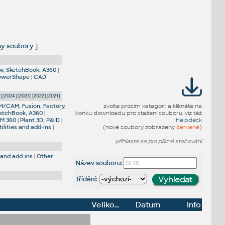
y soubory
]
w, SketchBook, A360
|
PowerShape
|
CAD
5
] [
2024
] [
2023
] [
2022
] [
2021
]
M/CAM, Fusion, Factory,
zvolte prosím kategorii a klikněte na
etchBook, A360
|
ikonku downloadu pro stažení souboru, viz též
IM 360
|
Plant 3D, P&ID
|
Helpdesk
ilities and add-ins
|
(nové soubory zobrazeny
červeně
)
přihlaste se pro přímé stahování
 and add-ins
|
Other
Název souboru:
Třídění:
Velikost
Datum
Info