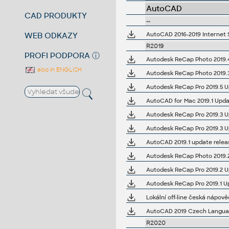
AutoCAD
CAD PRODUKTY
--
WEB ODKAZY
AutoCAD 2016-2019 Internet S
R2019
PROFI PODPORA
ⓘ
Autodesk ReCap Photo 2019.4 U
also in ENGLISH
Autodesk ReCap Photo 2019.3 U
Autodesk ReCap Pro 2019.5 Upd
AutoCAD for Mac 2019.1 Upda
Autodesk ReCap Pro 2019.3 Upd
Autodesk ReCap Pro 2019.3 Upd
AutoCAD 2019.1 update relea
Autodesk ReCap Photo 2019.2 Up
Autodesk ReCap Pro 2019.2 Upd
Autodesk ReCap Pro 2019.1 Upd
Lokální off-line česká nápov
AutoCAD 2019 Czech Language
R2020