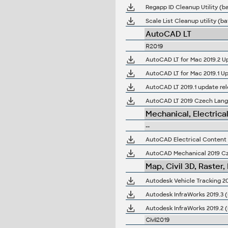
Regapp ID Cleanup Utility (b
Scale List Cleanup utility (
AutoCAD LT
R2019
AutoCAD LT for Mac 2019.2 Up
AutoCAD LT for Mac 2019.1 Up
AutoCAD LT 2019.1 update re
AutoCAD LT 2019 Czech Langua
Mechanical, Electrica
--
AutoCAD Electrical Content P
AutoCAD Mechanical 2019 Cze
Map, Civil 3D, Raster,
Autodesk Vehicle Tracking 201
Autodesk InfraWorks 2019.3 (
Autodesk InfraWorks 2019.2 (
Civil2019