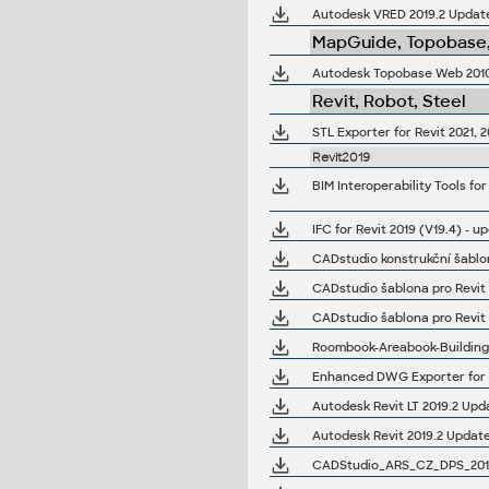
Autodesk VRED 2019.2 Update
MapGuide, Topobase,
Autodesk Topobase Web 2010 
Revit, Robot, Steel
STL Exporter for Revit 2021, 2
Revit2019
BIM Interoperability Tools fo
IFC for Revit 2019 (V19.4) - 
CADstudio konstrukční šablon
CADstudio šablona pro Revit 
CADstudio šablona pro Revit 
Roombook-Areabook-Buildingbo
Enhanced DWG Exporter for R
Autodesk Revit LT 2019.2 Upd
Autodesk Revit 2019.2 Update (
CADStudio_ARS_CZ_DPS_2019 - 