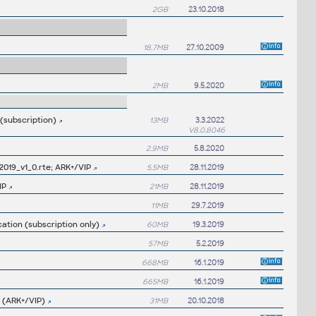
2GB
23.10.2018
18.7MB
27.10.2009
2MB
9.5.2020
 (subscription)
13MB
3.3.2022
V8.0.8046
2.9MB
5.8.2020
2019_v1_0.rte; ARK+/VIP
5.5MB
28.11.2019
IP
21MB
28.11.2019
11MB
29.7.2019
ation (subscription only)
60MB
19.3.2019
57MB
5.2.2019
668MB
16.1.2019
665MB
16.1.2019
y (ARK+/VIP)
31MB
20.10.2018