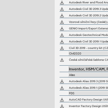
Autodesk River and Flood Ana
Autodesk Civil 3D 2019.3 Updat
Autodesk Civil 3D 2019.2 Upda
Vzorové silniční řezy (české)
Autodesk Geotechnical Module
Autodesk Civil 3D 2019.1 Upd
Civil 3D 2019 - country kit (CZ
Civil2020
Česká silničářská šablona CA
Inventor, HSM/CAM, Fu
Alias
Autodesk Alias 2019.3 (2019 S
Autodesk Alias 2019.1 (2019 S
FDS
AutoCAD Factory Design Util
Inventor Factory Design Util