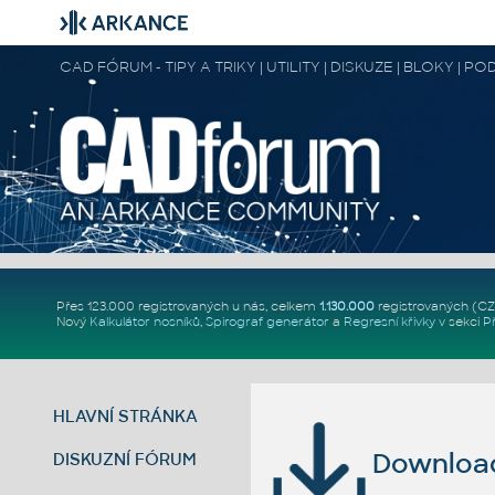
CAD FÓRUM - TIPY A TRIKY | UTILITY | DISKUZE | BLOKY |
Přes 123.000 registrovaných u nás, celkem
1.130.000
registrovaných (C
Nový
Kalkulátor nosníků
,
Spirograf generátor
a
Regresní křivky
v sekci
P
HLAVNÍ STRÁNKA
Download 
DISKUZNÍ FÓRUM