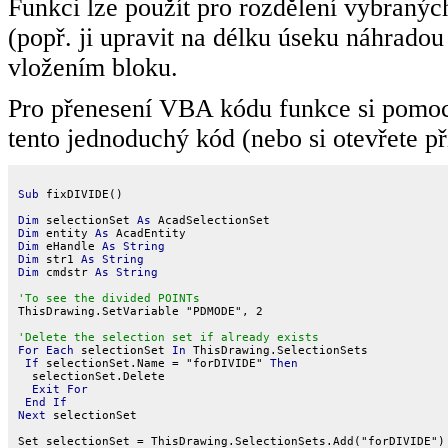
Funkci lze použít pro rozdělení vybranýc
(popř. ji upravit na délku úseku náhrad
vložením bloku.
Pro přenesení VBA kódu funkce si pomo
tento jednoduchý kód (nebo si otevřete p
Sub
 fixDIVIDE()

Dim
 selectionSet 
As
Dim
 entity 
As
Dim
 eHandle 
As String
Dim
 str1 
As String
Dim
 cmdstr 
As String
'To see the divided POINTs

ThisDrawing.SetVariable "PDMODE", 2

'Delete the selection set if already exists
For Each
 selectionSet 
In
 ThisDrawing.SelectionSets

If
 selectionSet.Name = "forDIVIDE" 
Then
  selectionSet.Delete

Exit For
End If
Next
 selectionSet

Set selectionSet = ThisDrawing.SelectionSets.Add("forDIVIDE")
