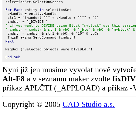
selectionSet.SelectOnScreen

For Each
 entity 
In
 selectionSet

 eHandle = entity.Handle

 str1 = "(handent """ + eHandle + """" + ")"

' if you want to DIVIDE using Block "myblock" use this versio
' cmdstr = cmdstr & str1 & vbCr & "_blo" & vbCr & "myblock" &

 cmdstr = cmdstr & str1 & vbCr & "10" & vbCr

Next
MsgBox ("Selected objects were DIVIDEd.")

End Sub
Nyní již jen musíme vyvolat nově vytvo
Alt-F8
a v seznamu maker zvolte
fixDI
příkaz APLČTI (_APPLOAD) a příkaz
Copyright © 2005
CAD Studio a.s.