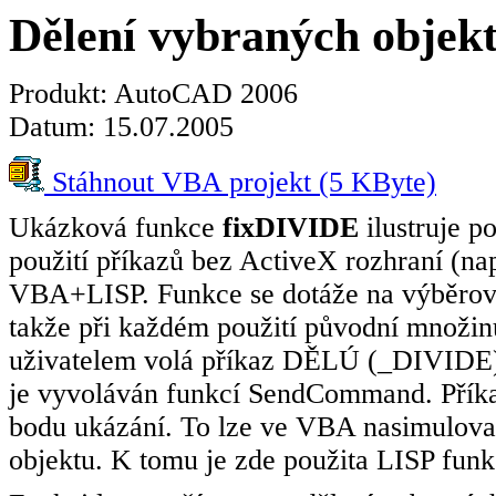
Dělení vybraných objek
Produkt: AutoCAD 2006
Datum: 15.07.2005
Stáhnout VBA projekt (5 KByte)
Ukázková funkce
fixDIVIDE
ilustruje 
použití příkazů bez ActiveX rozhraní (n
VBA+LISP. Funkce se dotáže na výběrovo
takže při každém použití původní množin
uživatelem volá příkaz DĚLÚ (_DIVIDE).
je vyvoláván funkcí SendCommand. Příkaz
bodu ukázání. To lze ve VBA nasimulovat
objektu. K tomu je zde použita LISP funk