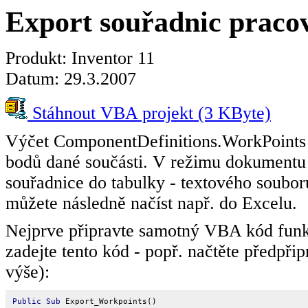
Export souřadnic praco
Produkt: Inventor 11
Datum: 29.3.2007
Stáhnout VBA projekt (3 KByte)
Výčet ComponentDefinitions.WorkPoints o
bodů dané součásti. V režimu dokumentu 
souřadnice do tabulky - textového soubor
můžete následně načíst např. do Excelu.
Nejprve připravte samotný VBA kód fun
zadejte tento kód - popř. načtěte předpři
výše):
Public Sub
 Export_Workpoints()
