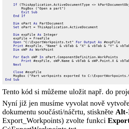
If
 (ThisApplication.ActiveDocumentType <> kPartDocumentOb
        MsgBox ("Open a part")

Exit Sub
End If
Dim
 oPart 
As
 PartDocument

Set
 oPart = ThisApplication.ActiveDocument

Dim
 expFile 
As
 Integer

    expFile = FreeFile

Open
 "C:\ExportWorkpoints.txt" 
For Output As
 #expFile

Print
 #expFile, "Name" & vbTab & "X" & vbTab & "Y" & vbTab
Dim
 oWP 
As
 WorkPoint

For Each
 oWP 
In
 oPart.ComponentDefinition.WorkPoints

Print
 #expFile, oWP.Name & vbTab & oWP.Point.X & vbTa
Next
Close
 #expFile

End Sub
Tento kód si můžeme uložit např. do pro
Nyní již jen musíme vyvolat nově vytvoř
dokumentu součásti/náčrtu, stiskněte
Alt
Export_Workpoints) zvolte funkci
Expor