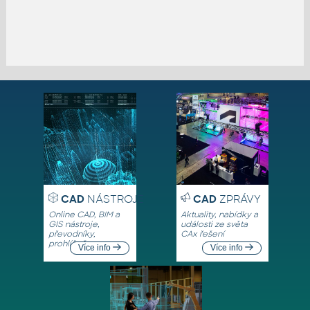
CAD
NÁSTROJE
CAD
ZPRÁVY
Online CAD, BIM a
Aktuality, nabídky a
GIS nástroje,
události ze světa
převodníky,
CAx řešení
prohlížeče
Více info
Více info