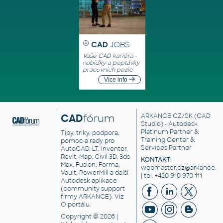
CAD
JOBS
Vaše CAD kariéra -
nabídky a poptávky
pracovních pozic
Více info
CAD
fórum
ARKANCE CZ/SK
(CAD
Studio) - Autodesk
Platinum Partner &
Tipy, triky, podpora,
Training Center &
pomoc a rady pro
Services Partner
AutoCAD, LT, Inventor,
Revit, Map, Civil 3D, 3ds
KONTAKT:
Max, Fusion, Forma,
webmaster.cz@arkance.w
Vault, PowerMill a další
| tel. +420 910 970 111
Autodesk aplikace
(community support
firmy ARKANCE). Viz
O portálu
.
Copyright © 2026 |