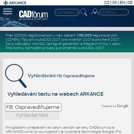
CZ
|
SK
|
EN
|
DE
Přes 123.000 registrovaných u nás, celkem
1.130.000
registrovaných
(CZ+EN)
. Tipy pro
AutoCAD 2027
, pro
Inventor 2027
a pro
Revit 2027
.
Nový
Kalkulátor nosníků
,
Spirograf generátor
a
Regresní křivky
v sekci
Převodníky
.
Kompletní
příkazy
a
proměnné AutoCADu 2027
.
Vyhledávání
FB: Ospravedlňujeme
Vyhledávání textu na webech ARKANCE
Pro globální vyhledávání ve všech sekcích serveru CADforum.cz a
ARKANCE.world (a souvisejících) je využívána technologie Google. Pro