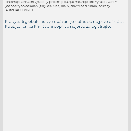
přesnější, aktuální výsledky prosím použijte nástroje pro vyhledávání v
jednotlivých sekcích (tipy, diskuse, bloky, download, videa, příkazy
AutoCADu, wiki...).
Pro využití globálního vyhledávání je nutné se nejprve přihlásit.
Použijte funkci
Přihlášení
popř. se nejprve zaregistrujte.