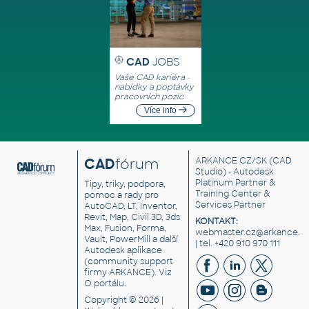
CAD
JOBS
Vaše CAD kariéra -
nabídky a poptávky
pracovních pozic
Více info
CAD
fórum
ARKANCE CZ/SK
(CAD
Studio) - Autodesk
Platinum Partner &
Tipy, triky, podpora,
Training Center &
pomoc a rady pro
Services Partner
AutoCAD, LT, Inventor,
Revit, Map, Civil 3D, 3ds
KONTAKT:
Max, Fusion, Forma,
webmaster.cz@arkance.w
Vault, PowerMill a další
| tel. +420 910 970 111
Autodesk aplikace
(community support
firmy ARKANCE). Viz
O portálu
.
Copyright © 2026 |