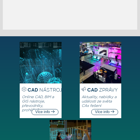
CAD
NÁSTROJE
CAD
ZPRÁVY
Online CAD, BIM a
Aktuality, nabídky a
GIS nástroje,
události ze světa
převodníky,
CAx řešení
prohlížeče
Více info
Více info