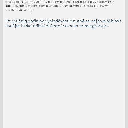
přesnější, aktuální výsledky prosím použijte nástroje pro vyhledávání v
jednotlivých sekcích (tipy, diskuse, bloky, download, videa, příkazy
AutoCADu, wiki...).
Pro využití globálního vyhledávání je nutné se nejprve přihlásit.
Použijte funkci
Přihlášení
popř. se nejprve zaregistrujte.