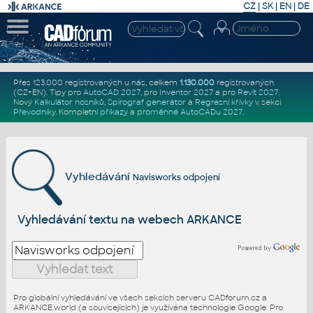
CZ
|
SK
|
EN
|
DE
Přes 123.000 registrovaných u nás, celkem
1.130.000
registrovaných
(CZ+EN)
. Tipy pro
AutoCAD 2027
, pro
Inventor 2027
a pro
Revit 2027
.
Nový
Kalkulátor nosníků
,
Spirograf generátor
a
Regresní křivky
v sekci
Převodníky
.
Kompletní
příkazy
a
proměnné AutoCADu 2027
.
Vyhledávání
Navisworks odpojení
Vyhledávání textu na webech ARKANCE
Pro globální vyhledávání ve všech sekcích serveru CADforum.cz a
ARKANCE.world (a souvisejících) je využívána technologie Google. Pro