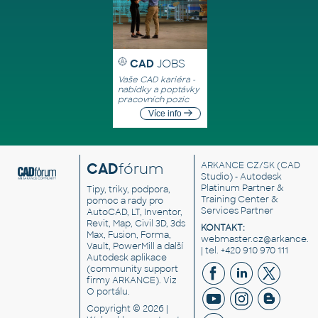
CAD
JOBS
Vaše CAD kariéra -
nabídky a poptávky
pracovních pozic
Více info
CAD
fórum
ARKANCE CZ/SK
(CAD
Studio) - Autodesk
Platinum Partner &
Tipy, triky, podpora,
Training Center &
pomoc a rady pro
Services Partner
AutoCAD, LT, Inventor,
Revit, Map, Civil 3D, 3ds
KONTAKT:
Max, Fusion, Forma,
webmaster.cz@arkance.w
Vault, PowerMill a další
| tel. +420 910 970 111
Autodesk aplikace
(community support
firmy ARKANCE). Viz
O portálu
.
Copyright © 2026 |