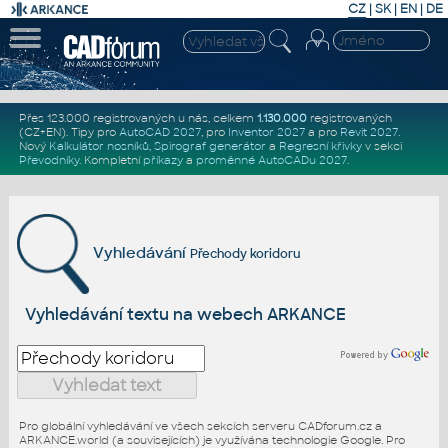
CZ
|
SK
|
EN
|
DE
Přes 123.000 registrovaných u nás, celkem
1.130.000
registrovaných
(CZ+EN)
. Tipy pro
AutoCAD 2027
, pro
Inventor 2027
a pro
Revit 2027
.
Nový
Kalkulátor nosníků
,
Spirograf generátor
a
Regresní křivky
v sekci
Převodníky
.
Kompletní
příkazy
a
proměnné AutoCADu 2027
.
Vyhledávání
Přechody koridoru
Vyhledávání textu na webech ARKANCE
Pro globální vyhledávání ve všech sekcích serveru CADforum.cz a
ARKANCE.world (a souvisejících) je využívána technologie Google. Pro