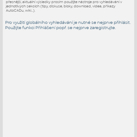
přesnější, aktuální výsledky prosím použijte nástroje pro vyhledávání v
jednotlivých sekcích (tipy, diskuse, bloky, download, videa, příkazy
AutoCADu, wiki...).
Pro využití globálního vyhledávání je nutné se nejprve přihlásit.
Použijte funkci
Přihlášení
popř. se nejprve zaregistrujte.