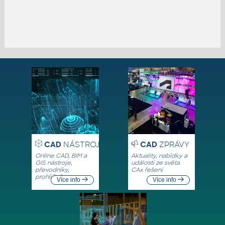
CAD
NÁSTROJE
CAD
ZPRÁVY
Online CAD, BIM a
Aktuality, nabídky a
GIS nástroje,
události ze světa
převodníky,
CAx řešení
prohlížeče
Více info
Více info