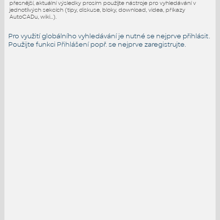
přesnější, aktuální výsledky prosím použijte nástroje pro vyhledávání v
jednotlivých sekcích (tipy, diskuse, bloky, download, videa, příkazy
AutoCADu, wiki...).
Pro využití globálního vyhledávání je nutné se nejprve přihlásit.
Použijte funkci
Přihlášení
popř. se nejprve zaregistrujte.