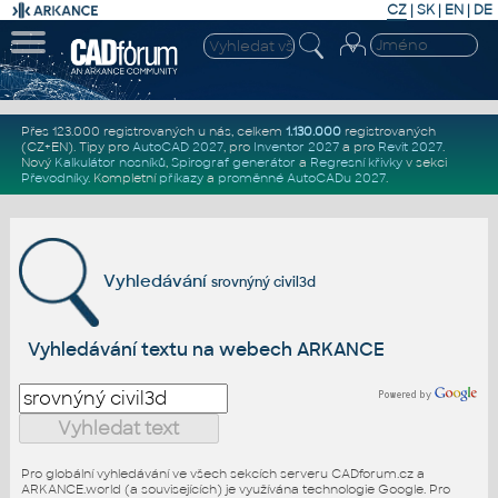
CZ
|
SK
|
EN
|
DE
Přes 123.000 registrovaných u nás, celkem
1.130.000
registrovaných
(CZ+EN)
. Tipy pro
AutoCAD 2027
, pro
Inventor 2027
a pro
Revit 2027
.
Nový
Kalkulátor nosníků
,
Spirograf generátor
a
Regresní křivky
v sekci
Převodníky
.
Kompletní
příkazy
a
proměnné AutoCADu 2027
.
Vyhledávání
srovnýný civil3d
Vyhledávání textu na webech ARKANCE
Pro globální vyhledávání ve všech sekcích serveru CADforum.cz a
ARKANCE.world (a souvisejících) je využívána technologie Google. Pro