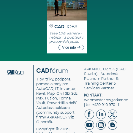
CAD
JOBS
Vaše CAD kariéra -
nabídky a poptávky
pracovních pozic
Více info
CAD
fórum
ARKANCE CZ/SK
(CAD
Studio) - Autodesk
Platinum Partner &
Tipy, triky, podpora,
Training Center &
pomoc a rady pro
Services Partner
AutoCAD, LT, Inventor,
Revit, Map, Civil 3D, 3ds
KONTAKT:
Max, Fusion, Forma,
webmaster.cz@arkance.w
Vault, PowerMill a další
| tel. +420 910 970 111
Autodesk aplikace
(community support
firmy ARKANCE). Viz
O portálu
.
Copyright © 2026 |