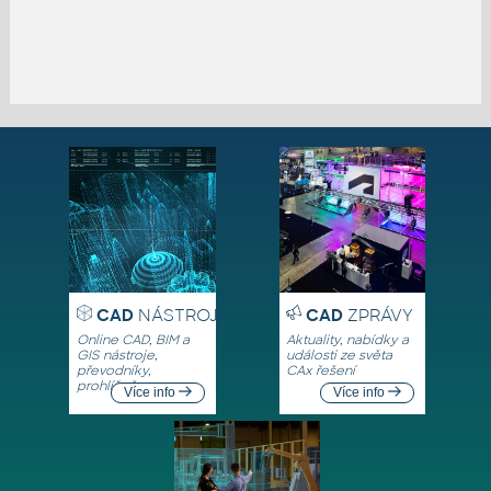
CAD
NÁSTROJE
CAD
ZPRÁVY
Online CAD, BIM a
Aktuality, nabídky a
GIS nástroje,
události ze světa
převodníky,
CAx řešení
prohlížeče
Více info
Více info