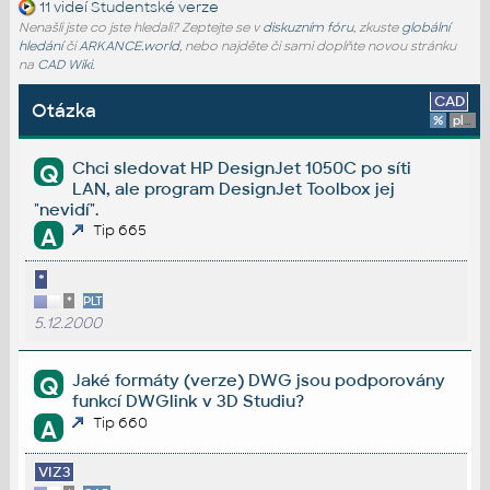
11 videí
Studentské verze
Nenašli jste co jste hledali? Zeptejte se v
diskuzním fóru
, zkuste
globální
hledání
či
ARKANCE.world
, nebo najděte či sami doplňte novou stránku
na
CAD Wiki
.
CAD
Otázka
%
platforma
Chci sledovat HP DesignJet 1050C po síti
Q
LAN, ale program DesignJet Toolbox jej
"nevidí".
Tip 665
A
*
*
PLT
5.12.2000
Jaké formáty (verze) DWG jsou podporovány
Q
funkcí DWGlink v 3D Studiu?
Tip 660
A
VIZ3