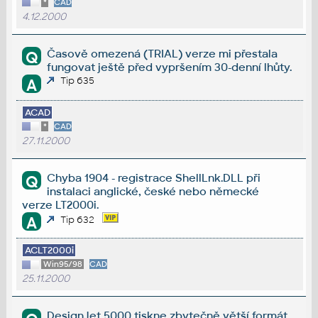
*
CAD
4.12.2000
Časově omezená (TRIAL) verze mi přestala
Q
fungovat ještě před vypršením 30-denní lhůty.
Tip 635
A
ACAD
*
CAD
27.11.2000
Chyba 1904 - registrace ShellLnk.DLL při
Q
instalaci anglické, české nebo německé
verze LT2000i.
A
Tip 632
ACLT2000i
Win95/98
CAD
25.11.2000
DesignJet 5000 tiskne zbytečně větší formát