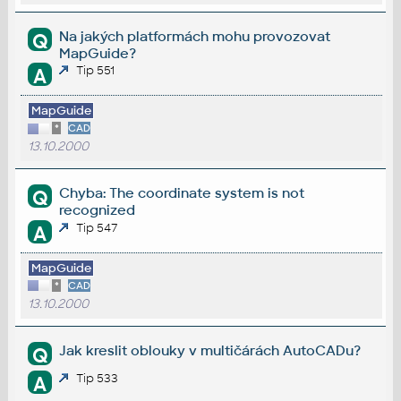
Na jakých platformách mohu provozovat
Q
MapGuide?
Tip 551
A
MapGuide
*
CAD
13.10.2000
Chyba: The coordinate system is not
Q
recognized
Tip 547
A
MapGuide
*
CAD
13.10.2000
Jak kreslit oblouky v multičárách AutoCADu?
Q
Tip 533
A