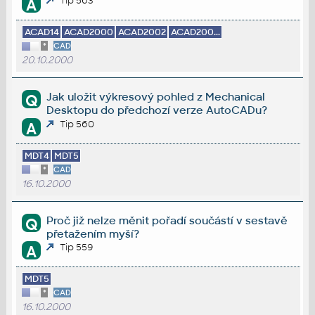
Tip 563
A
ACAD14
ACAD2000
ACAD2002
ACAD200...
*
CAD
20.10.2000
Jak uložit výkresový pohled z Mechanical
Q
Desktopu do předchozí verze AutoCADu?
Tip 560
A
MDT4
MDT5
*
CAD
16.10.2000
Proč již nelze měnit pořadí součástí v sestavě
Q
přetažením myší?
Tip 559
A
MDT5
*
CAD
16.10.2000