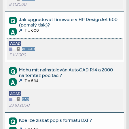
8.11.2000
Jak upgradovat firmware v HP DesignJet 600
Q
(pomalý tisk)?
Tip 600
A
ACAD
*
PLT,CAD
7.11.2000
Mohu mít nainstalován AutoCAD R14 a 2000
Q
na tomtéž počítači?
Tip 564
A
ACAD
*
CAD
23.10.2000
Kde lze získat popis formátu DXF?
Q