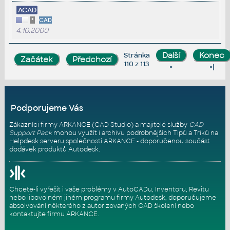
ACAD
*
CAD
4.10.2000
Stránka
110 z 113
»
»|
Podporujeme Vás
Zákazníci firmy ARKANCE (CAD Studio) a majitelé služby
CAD
Support Pack
mohou využít i archivu podrobnějších Tipů a Triků na
Helpdesk serveru
společnosti ARKANCE - doporučenou součást
dodávek produktů Autodesk.
Chcete-li vyřešit i vaše problémy v AutoCADu, Inventoru, Revitu
nebo libovolném jiném programu firmy Autodesk, doporučujeme
absolvování některého z autorizovaných
CAD školení
nebo
kontaktujte firmu ARKANCE
.