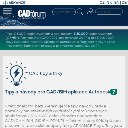
CZ
|
SK
|
EN
|
DE
Přes 123.000 registrovaných u nás, celkem
1.130.000
registrovaných
(CZ+EN)
. Tipy pro
AutoCAD 2027
, pro
Inventor 2027
a pro
Revit 2027
.
Nový
Kalkulátor nosníků
,
Spirograf generátor
a
Regresní křivky
v sekci
Převodníky
.
Kompletní
příkazy
a
proměnné AutoCADu 2027
.
CAD tipy a triky
?
Tipy a návody pro CAD/BIM aplikace Autodesk
V této znalostní bázi uveřejňujeme tipy, návody, rady a
pomůcky pro efektivnější využívání systémů dodaných
společností ARKANCE, celosvětovým dodavatelem
CAD/CAM, BIM, GIS/FM, PDM/PLM řešení. Autory 99% tipů jsou
pracovníci technické podpory firmy ARKANCE.Tipy a Triky jsou