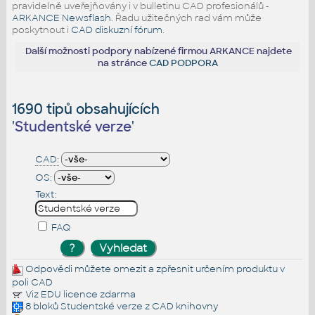
pravidelně uveřejňovány i v bulletinu CAD profesionálů -
ARKANCE Newsflash
. Řadu užitečných rad vám může
poskytnout i
CAD diskuzní fórum
.
Další možnosti podpory nabízené firmou ARKANCE najdete
na stránce
CAD PODPORA
1690 tipů obsahujících
'
Studentské verze
'
CAD:
OS:
Text:
FAQ
Odpovědi můžete omezit a zpřesnit určením produktu v
poli CAD
Viz
EDU licence
zdarma
8 bloků
Studentské verze
z CAD knihovny