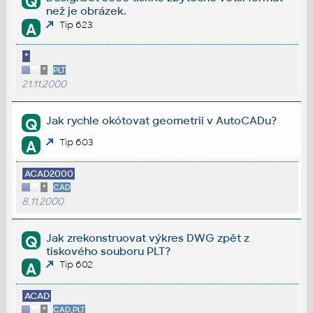
Q
než je obrázek.
Tip 623
A
*
*
PLT
21.11.2000
Jak rychle okótovat geometrii v AutoCADu?
Q
Tip 603
A
ACAD2000
*
CAD
8.11.2000
Jak zrekonstruovat výkres DWG zpět z
Q
tiskového souboru PLT?
Tip 602
A
ACAD
*
CAD,PLT