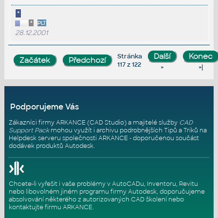
*
*
PLT
28.12.2001
Stránka
117 z 122
»
»|
Podporujeme Vás
Zákazníci firmy ARKANCE (CAD Studio) a majitelé služby
CAD
Support Pack
mohou využít i archivu podrobnějších Tipů a Triků na
Helpdesk serveru
společnosti ARKANCE - doporučenou součást
dodávek produktů Autodesk.
Chcete-li vyřešit i vaše problémy v AutoCADu, Inventoru, Revitu
nebo libovolném jiném programu firmy Autodesk, doporučujeme
absolvování některého z autorizovaných
CAD školení
nebo
kontaktujte firmu ARKANCE
.