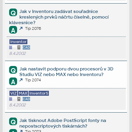
Jak v Inventoru zadávat souřadnice
Q
kreslených prvků náčrtu číselně, pomocí
klávesnice?
Tip 2076
A
Inventor
*
CAD
8.4.2002
Jak nastavit podporu dvou procesorů v 3D
Q
Studiu VIZ nebo MAX nebo Inventoru?
Tip 2074
A
VIZ
MAX
Inventor5
*
CAD
8.4.2002
Jak tisknout Adobe PostScript fonty na
Q
nepostscriptových tiskárnách?
Tip 2073