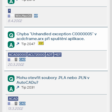
A
*
Win,MacOS
HP
8.4.2002
Chyba "Unhandled exception C0000005" v
Q
acdcframe.arx při spuštění aplikace.
A
Tip 2047
ACAD2000
ACLT2000
ADT
MDT
*
CAD
20.3.2002
Mohu otevřít soubory .PLA nebo .PLN v
Q
AutoCADu?
Tip 2031
A
ACAD
*
CAD
13.3.2002