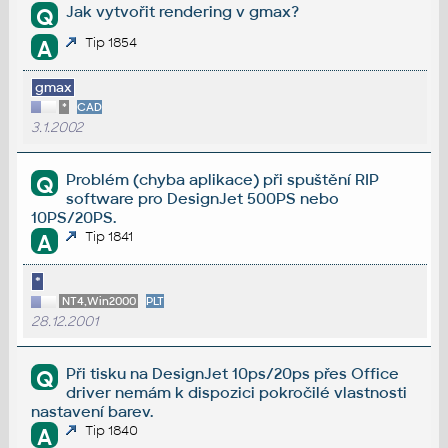
Jak vytvořit rendering v gmax?
Q
Tip 1854
A
gmax
*
CAD
3.1.2002
Problém (chyba aplikace) při spuštění RIP
Q
software pro DesignJet 500PS nebo
10PS/20PS.
Tip 1841
A
*
NT4,Win2000
PLT
28.12.2001
Při tisku na DesignJet 10ps/20ps přes Office
Q
driver nemám k dispozici pokročilé vlastnosti
nastavení barev.
Tip 1840
A