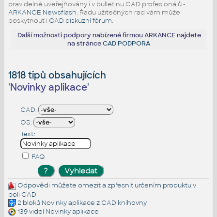
pravidelně uveřejňovány i v bulletinu CAD profesionálů -
ARKANCE Newsflash
. Řadu užitečných rad vám může
poskytnout i
CAD diskuzní fórum
.
Další možnosti podpory nabízené firmou ARKANCE najdete
na stránce
CAD PODPORA
1818 tipů obsahujících
'
Novinky aplikace
'
CAD:
OS:
Text:
FAQ
Odpovědi můžete omezit a zpřesnit určením produktu v
poli CAD
2 bloků
Novinky aplikace
z CAD knihovny
139 videí
Novinky aplikace