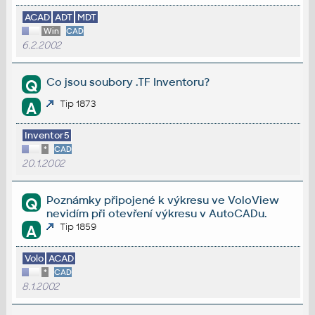
ACAD
ADT
MDT
Win
CAD
6.2.2002
Co jsou soubory .TF Inventoru?
Q
Tip 1873
A
Inventor5
*
CAD
20.1.2002
Poznámky připojené k výkresu ve VoloView
Q
nevidím při otevření výkresu v AutoCADu.
Tip 1859
A
Volo
ACAD
*
CAD
8.1.2002