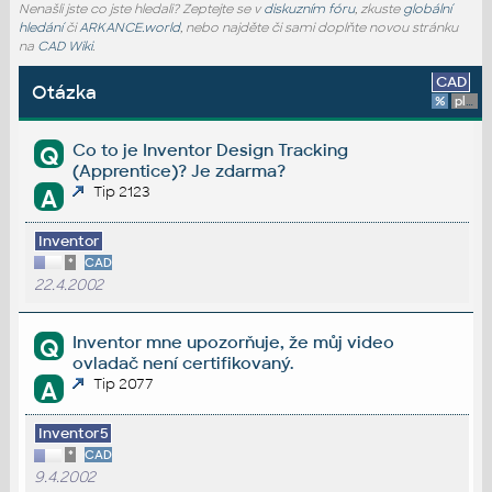
Nenašli jste co jste hledali? Zeptejte se v
diskuzním fóru
, zkuste
globální
hledání
či
ARKANCE.world
, nebo najděte či sami doplňte novou stránku
na
CAD Wiki
.
CAD
Otázka
%
platforma
Co to je Inventor Design Tracking
Q
(Apprentice)? Je zdarma?
Tip 2123
A
Inventor
*
CAD
22.4.2002
Inventor mne upozorňuje, že můj video
Q
ovladač není certifikovaný.
Tip 2077
A
Inventor5
*
CAD
9.4.2002