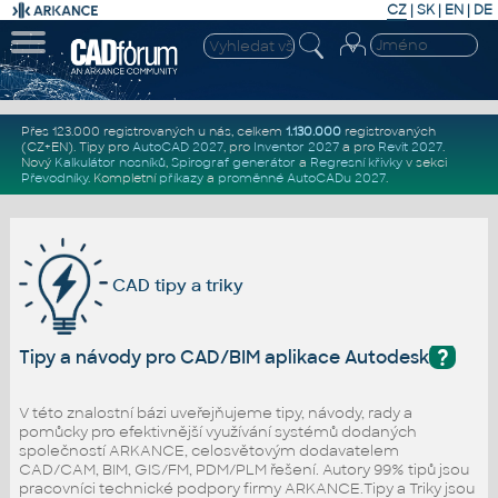
CZ
|
SK
|
EN
|
DE
Přes 123.000 registrovaných u nás, celkem
1.130.000
registrovaných
(CZ+EN)
. Tipy pro
AutoCAD 2027
, pro
Inventor 2027
a pro
Revit 2027
.
Nový
Kalkulátor nosníků
,
Spirograf generátor
a
Regresní křivky
v sekci
Převodníky
.
Kompletní
příkazy
a
proměnné AutoCADu 2027
.
CAD tipy a triky
?
Tipy a návody pro CAD/BIM aplikace Autodesk
V této znalostní bázi uveřejňujeme tipy, návody, rady a
pomůcky pro efektivnější využívání systémů dodaných
společností ARKANCE, celosvětovým dodavatelem
CAD/CAM, BIM, GIS/FM, PDM/PLM řešení. Autory 99% tipů jsou
pracovníci technické podpory firmy ARKANCE.Tipy a Triky jsou