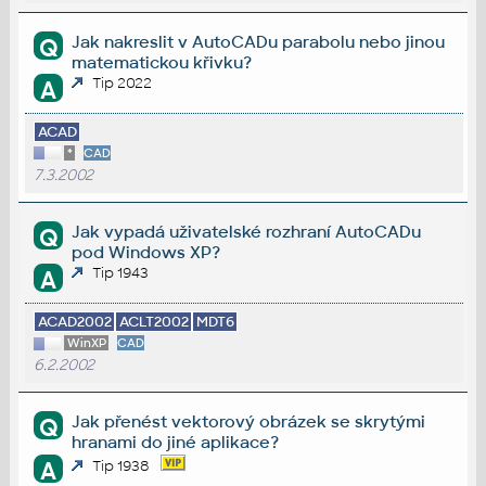
Jak nakreslit v AutoCADu parabolu nebo jinou
Q
matematickou křivku?
Tip 2022
A
ACAD
*
CAD
7.3.2002
Jak vypadá uživatelské rozhraní AutoCADu
Q
pod Windows XP?
Tip 1943
A
ACAD2002
ACLT2002
MDT6
WinXP
CAD
6.2.2002
Jak přenést vektorový obrázek se skrytými
Q
hranami do jiné aplikace?
A
Tip 1938