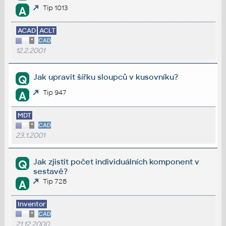
Tip 1013
A
ACAD
ACLT
*
CAD
12.2.2001
Jak upravit šířku sloupců v kusovníku?
Q
Tip 947
A
MDT
*
CAD
23.1.2001
Jak zjistit počet individuálních komponent v
Q
sestavě?
Tip 728
A
Inventor
*
CAD
21.12.2000