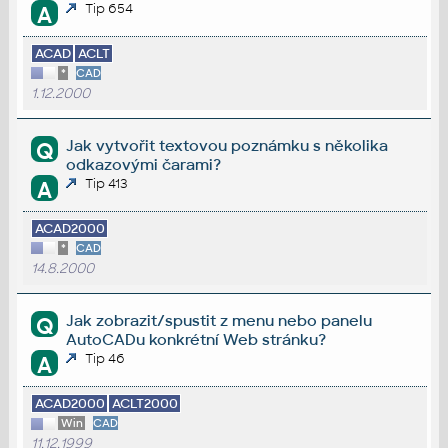
Tip 654
A
ACAD
ACLT
*
CAD
1.12.2000
Jak vytvořit textovou poznámku s několika
Q
odkazovými čarami?
Tip 413
A
ACAD2000
*
CAD
14.8.2000
Jak zobrazit/spustit z menu nebo panelu
Q
AutoCADu konkrétní Web stránku?
Tip 46
A
ACAD2000
ACLT2000
Win
CAD
11.12.1999