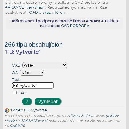
pravidelně uveřejňovány i v bulletinu CAD profesionálů -
ARKANCE Newsflash
. Řadu užitečných rad vám může
poskytnout i
CAD diskuzní fórum
.
Další možnosti podpory nabízené firmou ARKANCE najdete
na stránce
CAD PODPORA
266 tipů obsahujících
'
FB: Vytvořte
'
CAD:
OS:
Text:
FAQ
1 video
FB: Vytvořte
Nenašli jste co jste hledali? Zeptejte se v
diskuzním fóru
, zkuste
globální
hledání
či
ARKANCE.world
, nebo najděte či sami doplňte novou stránku
na
CAD Wiki
.