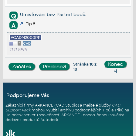
Umisťování bez Partref bodů.
Q
Tip 8
A
ACADM2000PP
*
CAD
11.11.1999
Stránka 18 z
18
»|
Podporujeme Vás
Zákazníci firmy ARKANCE (CAD Studio) a majitelé služby
CAD
Support Pack
mohou využít i archivu podrobnějších Tipů a Triků na
Helpdesk serveru
společnosti ARKANCE - doporučenou součást
dodávek produktů Autodesk.