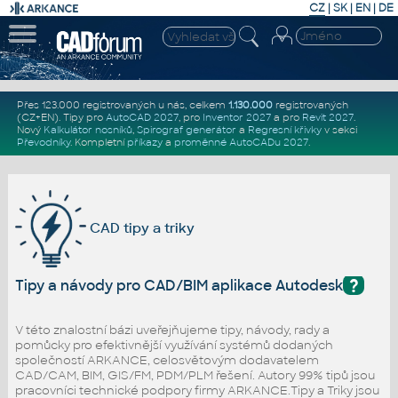
CZ
|
SK
|
EN
|
DE
Přes 123.000 registrovaných u nás, celkem
1.130.000
registrovaných
(CZ+EN)
. Tipy pro
AutoCAD 2027
, pro
Inventor 2027
a pro
Revit 2027
.
Nový
Kalkulátor nosníků
,
Spirograf generátor
a
Regresní křivky
v sekci
Převodníky
.
Kompletní
příkazy
a
proměnné AutoCADu 2027
.
CAD tipy a triky
?
Tipy a návody pro CAD/BIM aplikace Autodesk
V této znalostní bázi uveřejňujeme tipy, návody, rady a
pomůcky pro efektivnější využívání systémů dodaných
společností ARKANCE, celosvětovým dodavatelem
CAD/CAM, BIM, GIS/FM, PDM/PLM řešení. Autory 99% tipů jsou
pracovníci technické podpory firmy ARKANCE.Tipy a Triky jsou