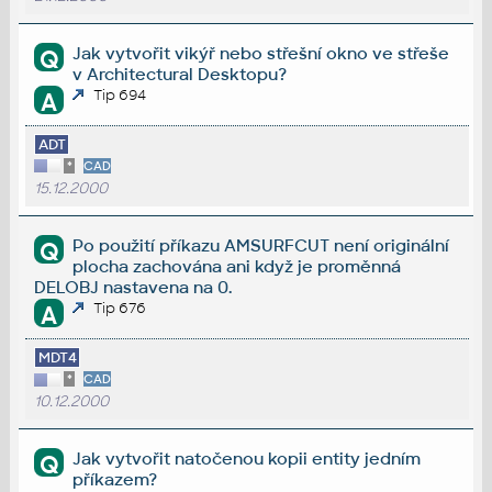
Jak vytvořit vikýř nebo střešní okno ve střeše
Q
v Architectural Desktopu?
Tip 694
A
ADT
*
CAD
15.12.2000
Po použití příkazu AMSURFCUT není originální
Q
plocha zachována ani když je proměnná
DELOBJ nastavena na 0.
Tip 676
A
MDT4
*
CAD
10.12.2000
Jak vytvořit natočenou kopii entity jedním
Q
příkazem?