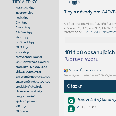
TIPY A TRIKY
AutoCAD tipy
Tipy a návody pro CAD/B
Inventor tipy
Revit tipy
Civil tipy
V této znalostní bázi uveřejňuj
Fusion tipy
CAD/CAM, BIM, GIS/FM, PDM/PLM ř
profesionálů -
ARKANCE Newsfla
3ds Max tipy
Vault tipy
Be.Smart tipy
CAM tipy
101 tipů obsahujících
video-tipy
zprovoznění licencí
'
Úprava vzoru
'
CAD konverze a slovníky
produkty - SP,kódy,klíče
6 videí
Úprava vzoru
příkazy AutoCADu
Nenašli jste co jste hledali? Zeptejte s
sys.proměnné AutoCADu
env.proměnné AutoCADu
Otázka
produkty Autodesk
ukončené produkty
programování
Porovnání výkonu vy
Q
výuková pásma
VIP tipy
Tip 14502
A
CAD wiki