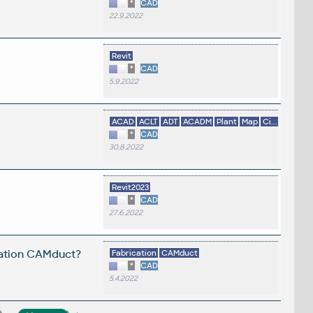
*
CAD
22.9.2022
Revit
*
CAD
5.9.2022
ACAD
ACLT
ADT
ACADM
Plant
Map
Ci...
*
CAD
30.8.2022
Revit2023
*
CAD
27.6.2022
ication CAMduct?
Fabrication
CAMduct
*
CAD
5.4.2022