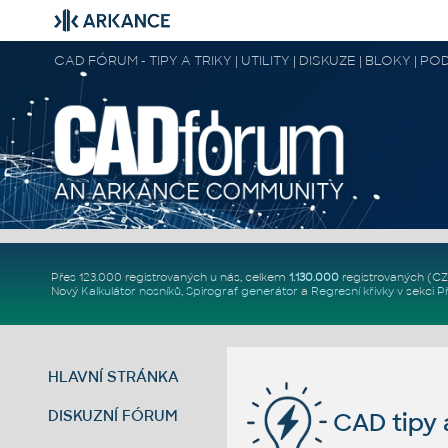
CAD FÓRUM - TIPY A TRIKY | UTILITY | DISKUZE | BLOKY |
Přes 123.000 registrovaných u nás, celkem
1.130.000
registrovaných (C
Nový
Kalkulátor nosníků
,
Spirograf generátor
a
Regresní křivky
v sekci
P
HLAVNÍ STRÁNKA
DISKUZNÍ FÓRUM
CAD tipy a