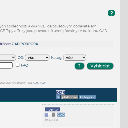
?
odaných společností ARKANCE, celosvětovým dodavatelem
Tipy a Triky jsou pravidelně uveřejňovány i v bulletinu CAD
stránce
CAD PODPORA
OS:
Kateg:
FAQ
lňte novou stránku na
CAD Wiki
.
CAD
%
platforma
kategorie
Inventor
*
CAD
18.4.2025