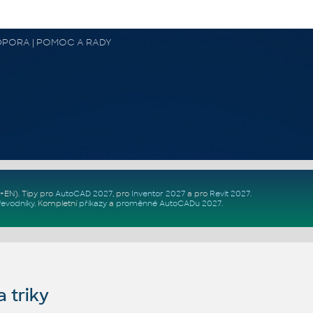
 PODPORA | POMOC A RADY
Z+EN)
. Tipy pro
AutoCAD 2027
, pro
Inventor 2027
a pro
Revit 2027
.
řevodníky
.
Kompletní
příkazy
a
proměnné AutoCADu 2027
.
 triky