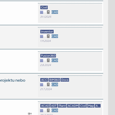
Civil
*
CAD
31.1.2025
Inventor
*
CAD
1.11.2024
Fusion360
*
CAD
2.8.2024
projektu nebo
ACC
BIM360
Docs
*
CAD
21.7.2024
ACAD
ADT
Plant
ACADM
Civil
Map
A...
*
CAD