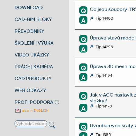
DOWNLOAD
Co jsou soubory .TRV
Q
Tip 14400
CAD+BIM BLOKY
A
PŘEVODNÍKY
Úprava stavů model
Q
ŠKOLENÍ | VÝUKA
Tip 14296
A
VIDEO UKÁZKY
Úprava 3D mesh mode
PRÁCE | KARIÉRA
Q
Tip 14194
A
CAD PRODUKTY
WEB ODKAZY
Jak v ACC nastavit 
Q
složky?
PROFI PODPORA
ⓘ
Tip 14178
A
also in ENGLISH
Dvoubarevné šrafy 
Q
Tip 13801