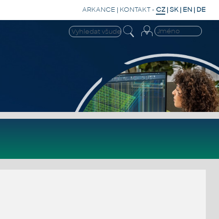
ARKANCE
|
KONTAKT
-
CZ
|
SK
|
EN
|
DE