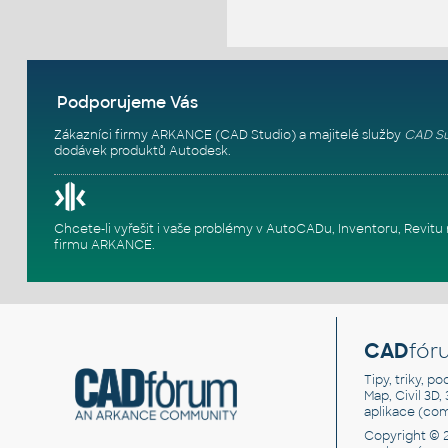
Podporujeme Vás
Zákazníci firmy ARKANCE (CAD Studio) a majitelé služby
CAD Su
dodávek produktů Autodesk.
Chcete-li vyřešit i vaše problémy v AutoCADu, Inventoru, Rev
firmu ARKANCE
.
CAD
fór
Tipy, triky, p
Map, Civil 3D,
aplikace (co
Copyright © 