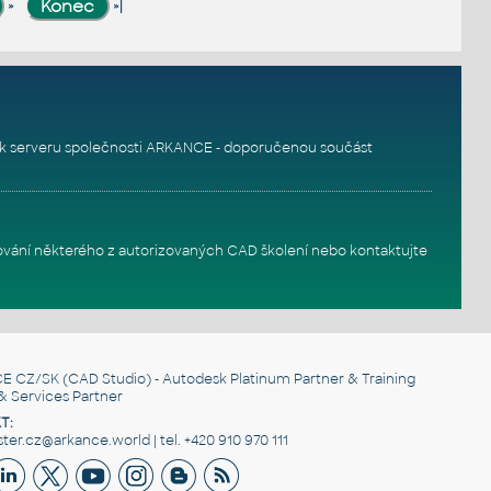
»
»|
k serveru
společnosti ARKANCE - doporučenou součást
ování některého z autorizovaných
CAD školení
nebo
kontaktujte
E CZ/SK
(CAD Studio) - Autodesk Platinum Partner & Training
& Services Partner
T:
er.cz@arkance.world | tel. +420 910 970 111