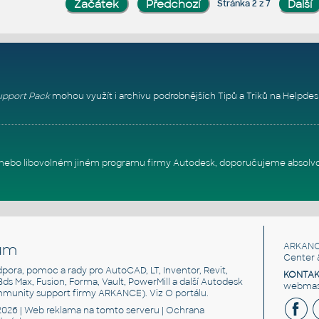
Stránka 2 z 7
pport Pack
mohou využít i archivu podrobnějších Tipů a Triků na
Helpdes
itu nebo libovolném jiném programu firmy Autodesk, doporučujeme absolv
um
ARKANC
Center 
odpora, pomoc a rady pro AutoCAD, LT, Inventor, Revit,
KONTAK
 3ds Max, Fusion, Forma, Vault, PowerMill a další Autodesk
webmast
mmunity support firmy ARKANCE). Viz
O portálu
.
2026 |
Web reklama
na tomto serveru |
Ochrana