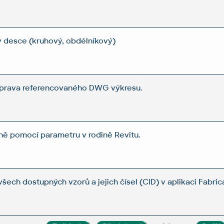
 v desce (kruhový, obdélníkový)
úprava referencovaného DWG výkresu.
ně pomocí parametru v rodině Revitu.
šech dostupných vzorů a jejich čísel (CID) v aplikaci Fabr