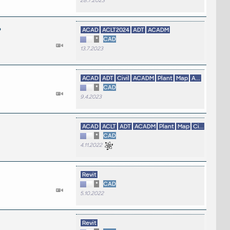
28.7.2023
?
ACAD
ACLT2024
ADT
ACADM
*
CAD
13.7.2023
ACAD
ADT
Civil
ACADM
Plant
Map
A...
*
CAD
9.4.2023
ACAD
ACLT
ADT
ACADM
Plant
Map
Ci...
*
CAD
4.11.2022
Revit
*
CAD
5.10.2022
Revit