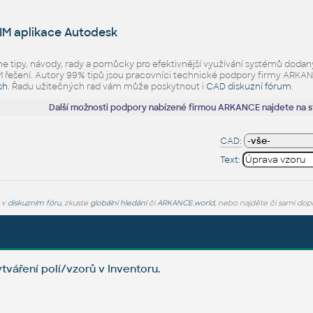
IM aplikace Autodesk
eme tipy, návody, rady a pomůcky pro efektivnější využívání systémů d
ešení. Autory 99% tipů jsou pracovníci technické podpory firmy ARKANCE.
sh
. Řadu užitečných rad vám může poskytnout i
CAD diskuzní fórum
.
Další možnosti podpory nabízené firmou ARKANCE najdete na 
CAD:
Text:
e v
diskuzním fóru
, zkuste
globální hledání
či
ARKANCE.world
, nebo najděte či sami dop
tváření polí/vzorů v Inventoru.