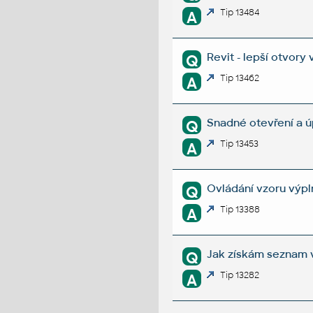
Tip 13484
A
Revit - lepší otvory
Q
Tip 13462
A
Snadné otevření a 
Q
Tip 13453
A
Ovládání vzoru výpl
Q
Tip 13388
A
Jak získám seznam v
Q
Tip 13282
A