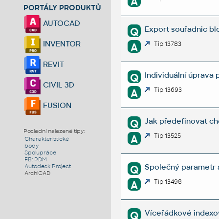
A
PORTÁLY PRODUKTŮ
AUTOCAD
Export souřadnic bl
Q
INVENTOR
Tip 13783
A
REVIT
Individuální úprava
Q
CIVIL 3D
Tip 13693
A
FUSION
Jak předefinovat c
Q
Poslední nalezené tipy:
Tip 13525
A
Charakteristické
body
Spolupráce
FB: PDM
Společný parametr a
Q
Autodesk Project
ArchiCAD
Tip 13498
A
Víceřádkové indexo
Q