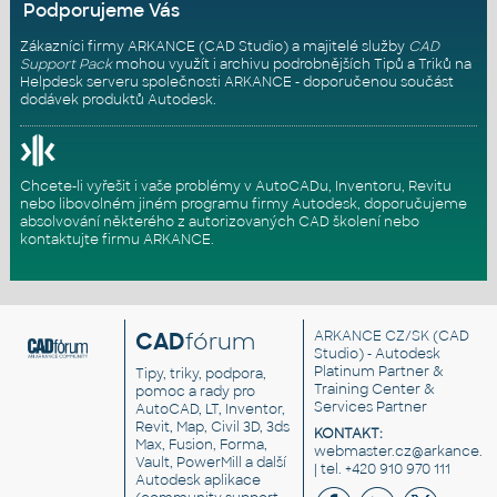
Podporujeme Vás
Zákazníci firmy ARKANCE (CAD Studio) a majitelé služby
CAD
Support Pack
mohou využít i archivu podrobnějších Tipů a Triků na
Helpdesk serveru
společnosti ARKANCE - doporučenou součást
dodávek produktů Autodesk.
Chcete-li vyřešit i vaše problémy v AutoCADu, Inventoru, Revitu
nebo libovolném jiném programu firmy Autodesk, doporučujeme
absolvování některého z autorizovaných
CAD školení
nebo
kontaktujte firmu ARKANCE
.
CAD
fórum
ARKANCE CZ/SK
(CAD
Studio) - Autodesk
Platinum Partner &
Tipy, triky, podpora,
Training Center &
pomoc a rady pro
Services Partner
AutoCAD, LT, Inventor,
Revit, Map, Civil 3D, 3ds
KONTAKT:
Max, Fusion, Forma,
webmaster.cz@arkance.w
Vault, PowerMill a další
| tel. +420 910 970 111
Autodesk aplikace