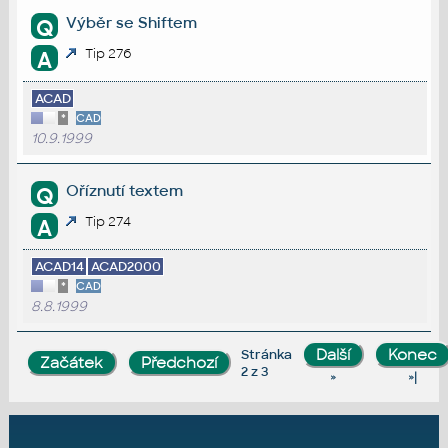
Výběr se Shiftem
Q
Tip 276
A
ACAD
*
CAD
10.9.1999
Oříznutí textem
Q
Tip 274
A
ACAD14
ACAD2000
*
CAD
8.8.1999
Stránka
2 z 3
»
»|