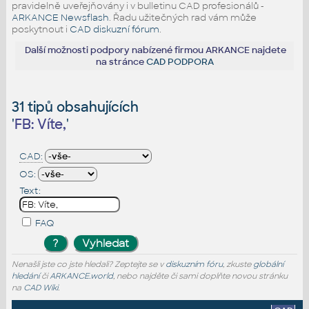
pravidelně uveřejňovány i v bulletinu CAD profesionálů -
ARKANCE Newsflash
. Řadu užitečných rad vám může
poskytnout i
CAD diskuzní fórum
.
Další možnosti podpory nabízené firmou ARKANCE najdete
na stránce
CAD PODPORA
31 tipů obsahujících
'
FB: Víte,
'
CAD:
OS:
Text:
FAQ
Nenašli jste co jste hledali? Zeptejte se v
diskuzním fóru
, zkuste
globální
hledání
či
ARKANCE.world
, nebo najděte či sami doplňte novou stránku
na
CAD Wiki
.