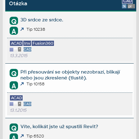
CAD
Otázka
%
platforma
3D srdce ze srdce.
Q
Tip 10238
A
ACAD
Inv
Fusion360
*
CAD
13.3.2015
Při přesouvání se objekty nezobrazí, blikají
Q
nebo jsou zkreslené (tlustě).
Tip 10158
A
ACAD
*
CAD
13.1.2015
Víte, kolikát jste už spustili Revit?
Q
Tip 6520
A