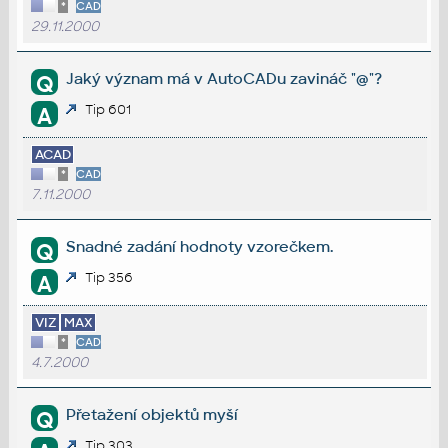
*
CAD
29.11.2000
Jaký význam má v AutoCADu zavináč "@"?
Q
Tip 601
A
ACAD
*
CAD
7.11.2000
Snadné zadání hodnoty vzorečkem.
Q
Tip 356
A
VIZ
MAX
*
CAD
4.7.2000
Přetažení objektů myší
Q
Tip 303