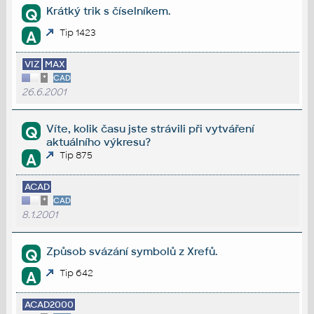
Krátký trik s číselníkem.
Q
Tip 1423
A
VIZ
MAX
*
CAD
26.6.2001
Víte, kolik času jste strávili při vytváření
Q
aktuálního výkresu?
Tip 875
A
ACAD
*
CAD
8.1.2001
Způsob svázání symbolů z Xrefů.
Q
Tip 642
A
ACAD2000