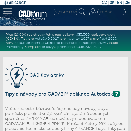
CZ
|
SK
|
EN
|
DE
Přes 123.000 registrovaných u nás, celkem
1.130.000
registrovaných
(CZ+EN)
. Tipy pro
AutoCAD 2027
, pro
Inventor 2027
a pro
Revit 2027
.
Nový
Kalkulátor nosníků
,
Spirograf generátor
a
Regresní křivky
v sekci
Převodníky
.
Kompletní
příkazy
a
proměnné AutoCADu 2027
.
CAD tipy a triky
?
Tipy a návody pro CAD/BIM aplikace Autodesk
V této znalostní bázi uveřejňujeme tipy, návody, rady a
pomůcky pro efektivnější využívání systémů dodaných
společností ARKANCE, celosvětovým dodavatelem
CAD/CAM, BIM, GIS/FM, PDM/PLM řešení. Autory 99% tipů jsou
pracovníci technické podpory firmy ARKANCE.Tipy a Triky jsou