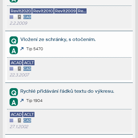
Revit2020
Revit2010
Revit2009
Re...
*
CAD
2.2.2009
Vložení ze schránky, s otočením.
Q
Tip 5470
A
ACAD
ACLT
*
CAD
22.3.2007
Rychlé přidávání řádků textu do výkresu.
Q
Tip 1904
A
ACAD
ACLT
*
CAD
27.1.2002