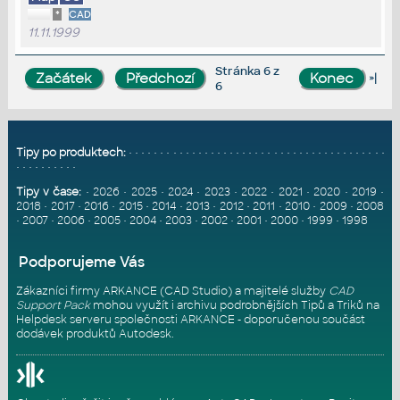
*
CAD
11.11.1999
Stránka 6 z
»|
6
Tipy po produktech:
•
•
•
•
•
•
•
•
•
•
•
•
•
•
•
•
•
•
•
•
•
•
•
•
•
•
•
•
•
•
•
•
•
•
•
•
•
•
•
•
•
•
•
•
•
•
•
•
•
•
•
Tipy v čase:
•
2026
•
2025
•
2024
•
2023
•
2022
•
2021
•
2020
•
2019
•
2018
•
2017
•
2016
•
2015
•
2014
•
2013
•
2012
•
2011
•
2010
•
2009
•
2008
•
2007
•
2006
•
2005
•
2004
•
2003
•
2002
•
2001
•
2000
•
1999
•
1998
Podporujeme Vás
Zákazníci firmy ARKANCE (CAD Studio) a majitelé služby
CAD
Support Pack
mohou využít i archivu podrobnějších Tipů a Triků na
Helpdesk serveru
společnosti ARKANCE - doporučenou součást
dodávek produktů Autodesk.