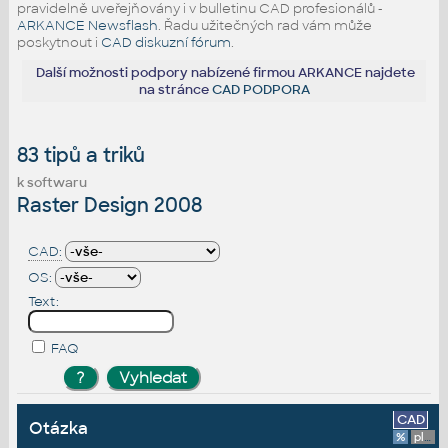
pravidelně uveřejňovány i v bulletinu CAD profesionálů -
ARKANCE Newsflash
. Řadu užitečných rad vám může
poskytnout i
CAD diskuzní fórum
.
Další možnosti podpory nabízené firmou ARKANCE najdete
na stránce
CAD PODPORA
83 tipů a triků
k softwaru
Raster Design 2008
CAD:
OS:
Text:
FAQ
CAD
Otázka
%
platforma