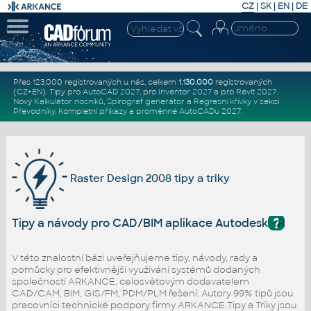
CZ
|
SK
|
EN
|
DE
Přes 123.000 registrovaných u nás, celkem
1.130.000
registrovaných
(CZ+EN)
. Tipy pro
AutoCAD 2027
, pro
Inventor 2027
a pro
Revit 2027
.
Nový
Kalkulátor nosníků
,
Spirograf generátor
a
Regresní křivky
v sekci
Převodníky
.
Kompletní
příkazy
a
proměnné AutoCADu 2027
.
Raster Design 2008 tipy a triky
?
Tipy a návody pro CAD/BIM aplikace Autodesk - Raste
V této znalostní bázi uveřejňujeme tipy, návody, rady a
pomůcky pro efektivnější využívání systémů dodaných
společností ARKANCE, celosvětovým dodavatelem
CAD/CAM, BIM, GIS/FM, PDM/PLM řešení. Autory 99% tipů jsou
pracovníci technické podpory firmy ARKANCE.Tipy a Triky jsou