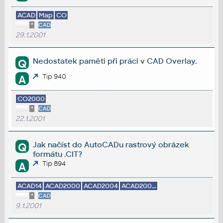
ACAD
Map
CO
*
CAD
29.1.2001
Nedostatek paměti při práci v CAD Overlay.
Q
Tip 940
A
CO2000
*
CAD
22.1.2001
Jak načíst do AutoCADu rastrový obrázek
Q
formátu .CIT?
Tip 894
A
ACAD14
ACAD2000
ACAD2004
ACAD200...
*
CAD
9.1.2001