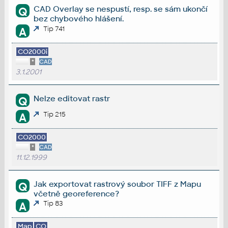
CAD Overlay se nespustí, resp. se sám ukončí
Q
bez chybového hlášení.
Tip 741
A
CO2000i
*
CAD
3.1.2001
Nelze editovat rastr
Q
Tip 215
A
CO2000
*
CAD
11.12.1999
Jak exportovat rastrový soubor TIFF z Mapu
Q
včetně georeference?
Tip 83
A
Map
CO