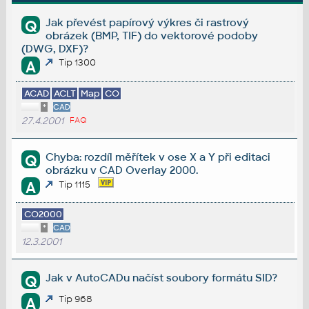
Jak převést papírový výkres či rastrový
Q
obrázek (BMP, TIF) do vektorové podoby
(DWG, DXF)?
Tip 1300
A
ACAD
ACLT
Map
CO
*
CAD
27.4.2001
FAQ
Chyba: rozdíl měřítek v ose X a Y při editaci
Q
obrázku v CAD Overlay 2000.
A
Tip 1115
CO2000
*
CAD
12.3.2001
Jak v AutoCADu načíst soubory formátu SID?
Q
Tip 968
A