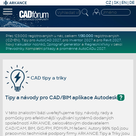
CZ
|
SK
|
EN
|
DE
Přes 123.000 registrovaných u nás, celkem
1.130.000
registrovaných
(CZ+EN)
. Tipy pro
AutoCAD 2027
, pro
Inventor 2027
a pro
Revit 2027
.
Nový
Kalkulátor nosníků
,
Spirograf generátor
a
Regresní křivky
v sekci
Převodníky
.
Kompletní
příkazy
a
proměnné AutoCADu 2027
.
CAD tipy a triky
?
Tipy a návody pro CAD/BIM aplikace Autodesk
V této znalostní bázi uveřejňujeme tipy, návody, rady a
pomůcky pro efektivnější využívání systémů dodaných
společností ARKANCE, celosvětovým dodavatelem
CAD/CAM, BIM, GIS/FM, PDM/PLM řešení. Autory 99% tipů jsou
pracovníci technické podpory firmy ARKANCE.Tipy a Triky jsou