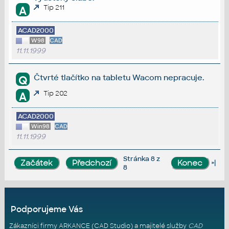
Tip 211
A
ACAD2000
W98
CAD
11.11.1999
Čtvrté tlačítko na tabletu Wacom nepracuje.
Q
Tip 202
A
ACAD2000
Win98
CAD
11.11.1999
Stránka 8 z
»|
8
Podporujeme Vás
Zákazníci firmy ARKANCE (CAD Studio) a majitelé služby
CAD