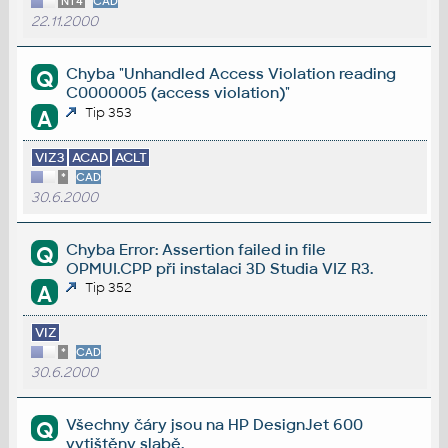
NT4
CAD
22.11.2000
Chyba "Unhandled Access Violation reading
Q
C0000005 (access violation)"
Tip 353
A
VIZ3
ACAD
ACLT
*
CAD
30.6.2000
Chyba Error: Assertion failed in file
Q
OPMUI.CPP při instalaci 3D Studia VIZ R3.
Tip 352
A
VIZ
*
CAD
30.6.2000
Všechny čáry jsou na HP DesignJet 600
Q
vytištěny slabě.