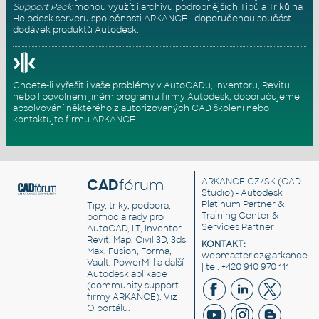
Support Pack
mohou využít i archivu podrobnějších Tipů a Triků na
Helpdesk serveru
společnosti ARKANCE - doporučenou součást
dodávek produktů Autodesk.
Chcete-li vyřešit i vaše problémy v AutoCADu, Inventoru, Revitu
nebo libovolném jiném programu firmy Autodesk, doporučujeme
absolvování některého z autorizovaných
CAD školení
nebo
kontaktujte firmu ARKANCE
.
CAD
fórum
ARKANCE CZ/SK
(CAD
Studio) - Autodesk
Platinum Partner &
Tipy, triky, podpora,
Training Center &
pomoc a rady pro
Services Partner
AutoCAD, LT, Inventor,
Revit, Map, Civil 3D, 3ds
KONTAKT:
Max, Fusion, Forma,
webmaster.cz@arkance.w
Vault, PowerMill a další
| tel. +420 910 970 111
Autodesk aplikace
(community support
firmy ARKANCE). Viz
O portálu
.