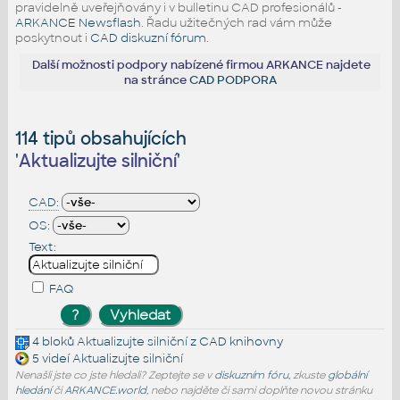
pravidelně uveřejňovány i v bulletinu CAD profesionálů -
ARKANCE Newsflash
. Řadu užitečných rad vám může
poskytnout i
CAD diskuzní fórum
.
Další možnosti podpory nabízené firmou ARKANCE najdete
na stránce
CAD PODPORA
114 tipů obsahujících
'
Aktualizujte silniční
'
CAD:
OS:
Text:
FAQ
4 bloků
Aktualizujte silniční
z CAD knihovny
5 videí
Aktualizujte silniční
Nenašli jste co jste hledali? Zeptejte se v
diskuzním fóru
, zkuste
globální
hledání
či
ARKANCE.world
, nebo najděte či sami doplňte novou stránku