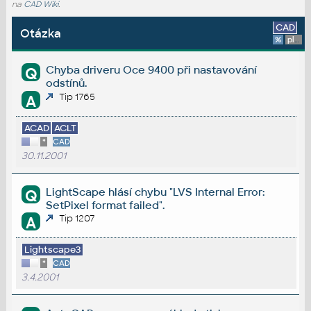
na
CAD Wiki
.
CAD
Otázka
%
platforma
Chyba driveru Oce 9400 při nastavování
Q
odstínů.
Tip 1765
A
ACAD
ACLT
*
CAD
30.11.2001
LightScape hlásí chybu "LVS Internal Error:
Q
SetPixel format failed".
Tip 1207
A
Lightscape3
*
CAD
3.4.2001