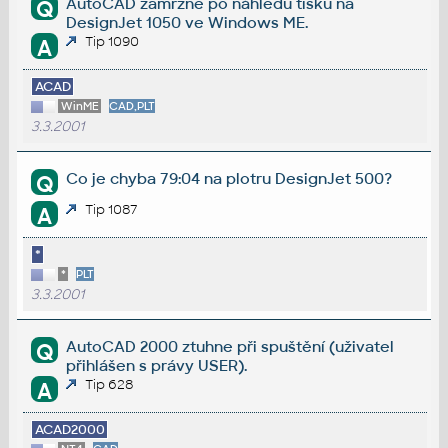
AutoCAD zamrzne po náhledu tisku na
Q
DesignJet 1050 ve Windows ME.
Tip 1090
A
ACAD
WinME
CAD,PLT
3.3.2001
Co je chyba 79:04 na plotru DesignJet 500?
Q
Tip 1087
A
*
*
PLT
3.3.2001
AutoCAD 2000 ztuhne při spuštění (uživatel
Q
přihlášen s právy USER).
Tip 628
A
ACAD2000