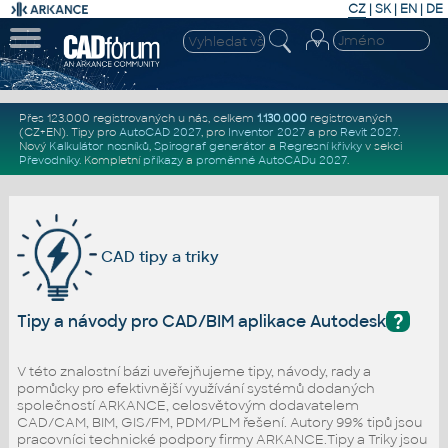
CZ
|
SK
|
EN
|
DE
Přes 123.000 registrovaných u nás, celkem
1.130.000
registrovaných
(CZ+EN)
. Tipy pro
AutoCAD 2027
, pro
Inventor 2027
a pro
Revit 2027
.
Nový
Kalkulátor nosníků
,
Spirograf generátor
a
Regresní křivky
v sekci
Převodníky
.
Kompletní
příkazy
a
proměnné AutoCADu 2027
.
CAD tipy a triky
?
Tipy a návody pro CAD/BIM aplikace Autodesk
V této znalostní bázi uveřejňujeme tipy, návody, rady a
pomůcky pro efektivnější využívání systémů dodaných
společností ARKANCE, celosvětovým dodavatelem
CAD/CAM, BIM, GIS/FM, PDM/PLM řešení. Autory 99% tipů jsou
pracovníci technické podpory firmy ARKANCE.Tipy a Triky jsou