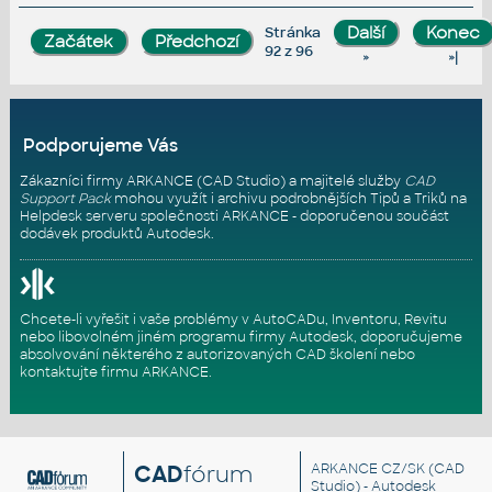
Stránka
92 z 96
»
»|
Podporujeme Vás
Zákazníci firmy ARKANCE (CAD Studio) a majitelé služby
CAD
Support Pack
mohou využít i archivu podrobnějších Tipů a Triků na
Helpdesk serveru
společnosti ARKANCE - doporučenou součást
dodávek produktů Autodesk.
Chcete-li vyřešit i vaše problémy v AutoCADu, Inventoru, Revitu
nebo libovolném jiném programu firmy Autodesk, doporučujeme
absolvování některého z autorizovaných
CAD školení
nebo
kontaktujte firmu ARKANCE
.
CAD
fórum
ARKANCE CZ/SK
(CAD
Studio) - Autodesk