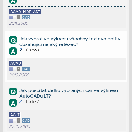
A
ACAD
MDT
ADT
*
CAD
21.11.2000
Jak vybrat ve výkresu všechny textové entity
Q
obsahující nějaký řetězec?
Tip 589
A
ACAD
*
CAD
31.10.2000
Jak posčítat délku vybraných čar ve výkresu
Q
AutoCADu LT?
Tip 577
A
ACLT
*
CAD
27.10.2000