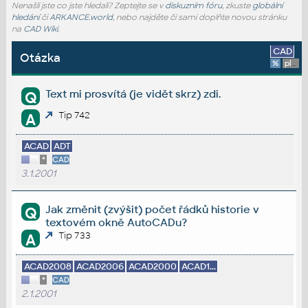
Nenašli jste co jste hledali? Zeptejte se v
diskuzním fóru
, zkuste
globální
hledání
či
ARKANCE.world
, nebo najděte či sami doplňte novou stránku
na
CAD Wiki
.
CAD
Otázka
%
platforma
Text mi prosvítá (je vidět skrz) zdi.
Q
Tip 742
A
ACAD
ADT
*
CAD
3.1.2001
Jak změnit (zvýšit) počet řádků historie v
Q
textovém okně AutoCADu?
Tip 733
A
ACAD2008
ACAD2006
ACAD2000
ACAD1...
*
CAD
2.1.2001