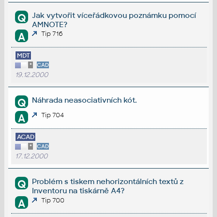
Jak vytvořit víceřádkovou poznámku pomocí
Q
AMNOTE?
Tip 716
A
MDT
*
CAD
19.12.2000
Náhrada neasociativních kót.
Q
Tip 704
A
ACAD
*
CAD
17.12.2000
Problém s tiskem nehorizontálních textů z
Q
Inventoru na tiskárně A4?
Tip 700
A