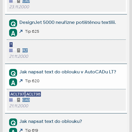
*
CAD
23.11.2000
DesignJet 5000 neuřízne potištěnou textilii.
Q
Tip 625
A
*
*
PLT
21.11.2000
Jak napsat text do oblouku v AutoCADu LT?
Q
Tip 620
A
ACLT97
ACLT98
*
CAD
21.11.2000
Jak napsat text do oblouku?
Q
Tip 619