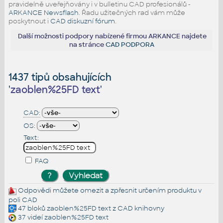
pravidelně uveřejňovány i v bulletinu CAD profesionálů -
ARKANCE Newsflash
. Řadu užitečných rad vám může
poskytnout i
CAD diskuzní fórum
.
Další možnosti podpory nabízené firmou ARKANCE najdete
na stránce
CAD PODPORA
1437 tipů obsahujících
'
zaoblen%25FD text
'
CAD:
OS:
Text:
FAQ
Odpovědi můžete omezit a zpřesnit určením produktu v
poli CAD
47 bloků
zaoblen%25FD text
z CAD knihovny
37 videí
zaoblen%25FD text