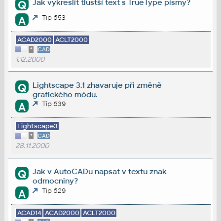
Jak vykreslit tlustší text s TrueType písmy?
Q
Tip 653
A
ACAD2000
ACLT2000
*
CAD
1.12.2000
Lightscape 3.1 zhavaruje při změně
Q
grafického módu.
Tip 639
A
Lightscape3
*
CAD
28.11.2000
Jak v AutoCADu napsat v textu znak
Q
odmocniny?
Tip 629
A
ACAD14
ACAD2000
ACLT2000