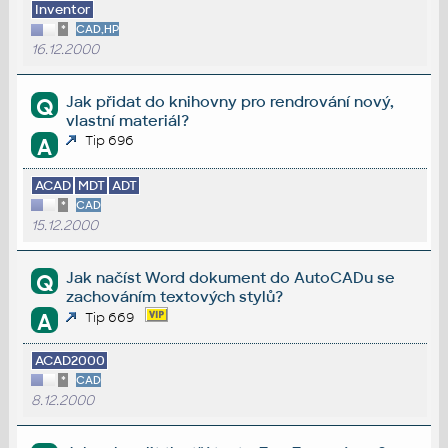
Inventor
*
CAD,HP
16.12.2000
Jak přidat do knihovny pro rendrování nový,
Q
vlastní materiál?
Tip 696
A
ACAD
MDT
ADT
*
CAD
15.12.2000
Jak načíst Word dokument do AutoCADu se
Q
zachováním textových stylů?
A
Tip 669
ACAD2000
*
CAD
8.12.2000