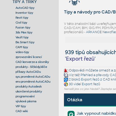
TIPY A TRIKY
AutoCAD tipy
Tipy a návody pro CAD/B
Inventor tipy
Revit tipy
Civil tipy
V této znalostní bázi uveřejňuj
Fusion tipy
CAD/CAM, BIM, GIS/FM, PDM/PLM ř
profesionálů -
ARKANCE Newsfla
3ds Max tipy
Vault tipy
Be.Smart tipy
CAM tipy
939 tipů obsahujícíc
video-tipy
zprovoznění licencí
'
Export řezů
'
CAD konverze a slovníky
produkty - SP,kódy,klíče
Odpovědi můžete omezit a zp
příkazy AutoCADu
Viz též
Přehled a převody CA
sys.proměnné AutoCADu
2 bloků
Export řezů
z CAD kn
env.proměnné AutoCADu
30 videí
Export řezů
produkty Autodesk
Nenašli jste co jste hledali? Zeptejte s
ukončené produkty
programování
Otázka
výuková pásma
VIP tipy
CAD wiki
Jak vypnout nabídk
Q