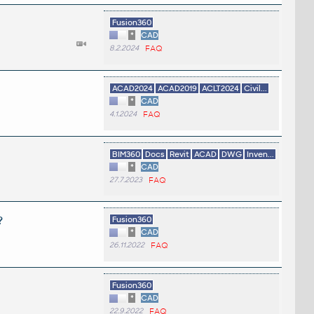
Fusion360
*
CAD
8.2.2024
FAQ
ACAD2024
ACAD2019
ACLT2024
Civil...
*
CAD
4.1.2024
FAQ
BIM360
Docs
Revit
ACAD
DWG
Inven...
*
CAD
27.7.2023
FAQ
?
Fusion360
*
CAD
26.11.2022
FAQ
Fusion360
*
CAD
22.9.2022
FAQ