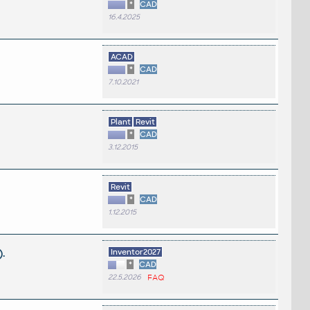
*
CAD
16.4.2025
ACAD
*
CAD
7.10.2021
Plant
Revit
*
CAD
3.12.2015
Revit
*
CAD
1.12.2015
.
Inventor2027
*
CAD
22.5.2026
FAQ