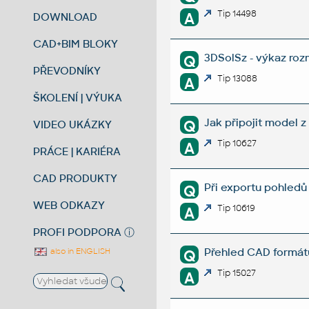
Tip 14498
A
DOWNLOAD
CAD+BIM BLOKY
3DSolSz - výkaz roz
Q
PŘEVODNÍKY
Tip 13088
A
ŠKOLENÍ | VÝUKA
Jak připojit model 
Q
VIDEO UKÁZKY
Tip 10627
A
PRÁCE | KARIÉRA
CAD PRODUKTY
Při exportu pohledů
Q
WEB ODKAZY
Tip 10619
A
PROFI PODPORA
ⓘ
Přehled CAD formát
Q
also in ENGLISH
Tip 15027
A