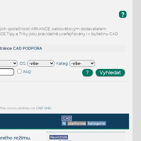
?
odaných společností ARKANCE, celosvětovým dodavatelem
Tipy a Triky jsou pravidelně uveřejňovány i v bulletinu CAD
stránce
CAD PODPORA
OS:
Kateg:
FAQ
lňte novou stránku na
CAD Wiki
.
CAD
%
platforma
kategorie
aného režimu.
Revit2026