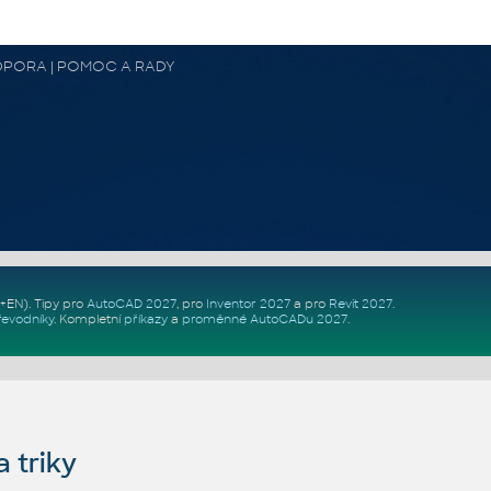
 PODPORA | POMOC A RADY
Z+EN)
. Tipy pro
AutoCAD 2027
, pro
Inventor 2027
a pro
Revit 2027
.
řevodníky
.
Kompletní
příkazy
a
proměnné AutoCADu 2027
.
 triky