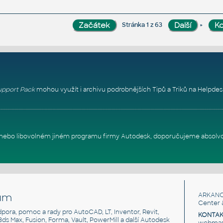
»
Stránka 1 z 63
pport Pack
mohou využít i archivu podrobnějších Tipů a Triků na
Helpdes
itu nebo libovolném jiném programu firmy Autodesk, doporučujeme absolv
um
ARKANC
Center 
odpora, pomoc a rady pro AutoCAD, LT, Inventor, Revit,
KONTAK
 3ds Max, Fusion, Forma, Vault, PowerMill a další Autodesk
webmast