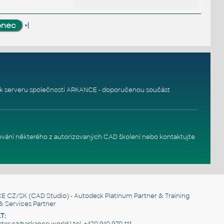
»|
k serveru
společnosti ARKANCE - doporučenou součást
ování některého z autorizovaných
CAD školení
nebo
kontaktujte
E CZ/SK
(CAD Studio) - Autodesk Platinum Partner & Training
& Services Partner
T:
er.cz@arkance.world | tel. +420 910 970 111