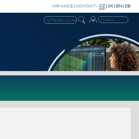
ARKANCE
|
KONTAKT
-
CZ
|
SK
|
EN
|
DE