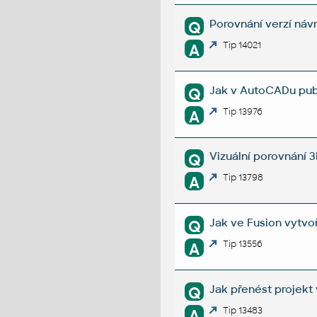
Porovnání verzí náv
Q
Tip 14021
A
Jak v AutoCADu publ
Q
Tip 13976
A
Vizuální porovnání 
Q
Tip 13798
A
Jak ve Fusion vytvo
Q
Tip 13556
A
Jak přenést projekt 
Q
Tip 13483
A