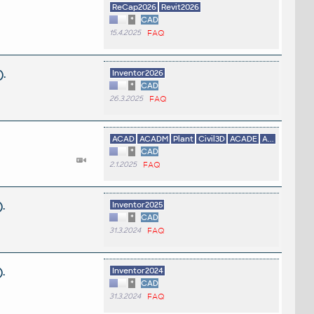
ReCap2026
Revit2026
*
CAD
15.4.2025
FAQ
.
Inventor2026
*
CAD
26.3.2025
FAQ
ACAD
ACADM
Plant
Civil3D
ACADE
A...
*
CAD
2.1.2025
FAQ
.
Inventor2025
*
CAD
31.3.2024
FAQ
.
Inventor2024
*
CAD
31.3.2024
FAQ