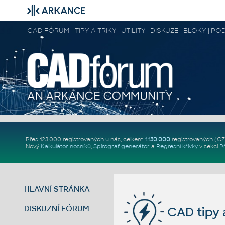
CAD FÓRUM - TIPY A TRIKY | UTILITY | DISKUZE | BLOKY |
Přes 123.000 registrovaných u nás, celkem
1.130.000
registrovaných (C
Nový
Kalkulátor nosníků
,
Spirograf generátor
a
Regresní křivky
v sekci
P
HLAVNÍ STRÁNKA
DISKUZNÍ FÓRUM
CAD tipy a