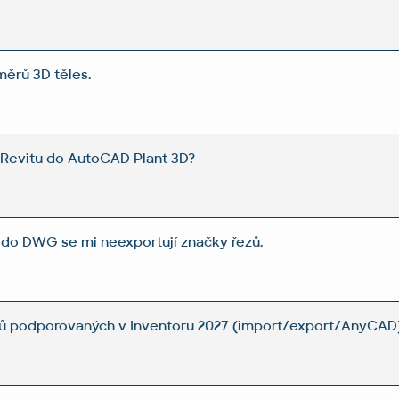
měrů 3D těles.
z Revitu do AutoCAD Plant 3D?
 do DWG se mi neexportují značky řezů.
ů podporovaných v Inventoru 2027 (import/export/AnyCAD)