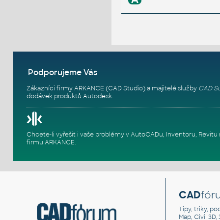
Podporujeme Vás
Zákazníci firmy ARKANCE (CAD Studio) a majitelé služby
CAD Su
dodávek produktů Autodesk.
Chcete-li vyřešit i vaše problémy v AutoCADu, Inventoru, Rev
firmu ARKANCE
.
CAD
fór
Tipy, triky, p
Map, Civil 3D,