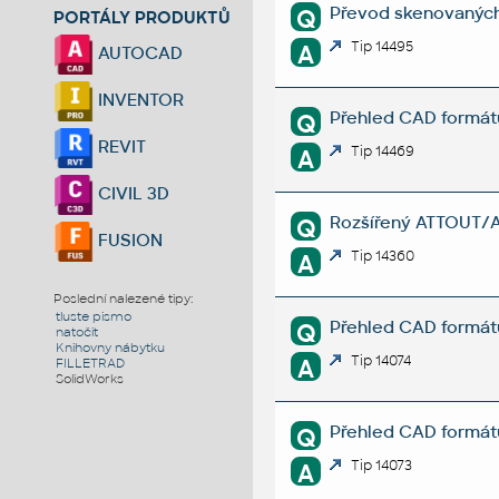
Převod skenovaných 
Q
PORTÁLY PRODUKTŮ
Tip 14495
A
AUTOCAD
INVENTOR
Přehled CAD formát
Q
REVIT
Tip 14469
A
CIVIL 3D
Rozšířený ATTOUT/ATT
Q
FUSION
Tip 14360
A
Poslední nalezené tipy:
tluste pismo
Přehled CAD formát
Q
natočit
Knihovny nábytku
Tip 14074
A
FILLETRAD
SolidWorks
Přehled CAD formát
Q
Tip 14073
A