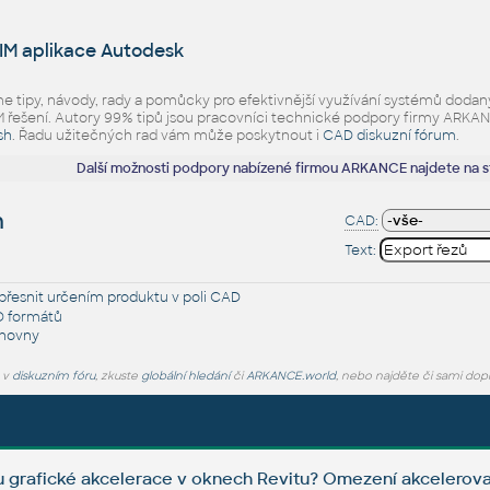
IM aplikace Autodesk
eme tipy, návody, rady a pomůcky pro efektivnější využívání systémů d
ešení. Autory 99% tipů jsou pracovníci technické podpory firmy ARKANCE.
sh
. Řadu užitečných rad vám může poskytnout i
CAD diskuzní fórum
.
Další možnosti podpory nabízené firmou ARKANCE najdete na 
h
CAD:
Text:
řesnit určením produktu v poli CAD
D formátů
ihovny
e v
diskuzním fóru
, zkuste
globální hledání
či
ARKANCE.world
, nebo najděte či sami dop
u grafické akcelerace v oknech Revitu? Omezení akcelerov