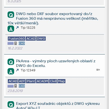
6.3.2025
DWG nebo DXF soubor exportovaný do/z
Q
Fusion 360 má nesprávnou velikost (měřítko,
10x větší/menší).
Tip 13225
A
Fusion360
ACAD
DWG
*
CAD
16.2.2022
PkArea - výměry ploch uzavřených oblastí z
Q
DWG do Excelu.
Tip 12349
A
ACAD
ADT
Plant
ACADM
Civil
Map
*
CAD
23.8.2019
Export XYZ souřadnic objektů z DWG výkresu
Q
AutoCADu LT.