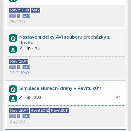
Revit
FBX
max
*
CAD
28.2.2011
Nastavení délky AVI souboru procházky z
Q
Revitu.
Tip 7702
A
Revit2011
*
CAD
22.12.2010
Simulace sluneční dráhy v Revitu 2011.
Q
Tip 7303
A
Revit2014
Revit2012
Revit2011
*
CAD
9.4.2010