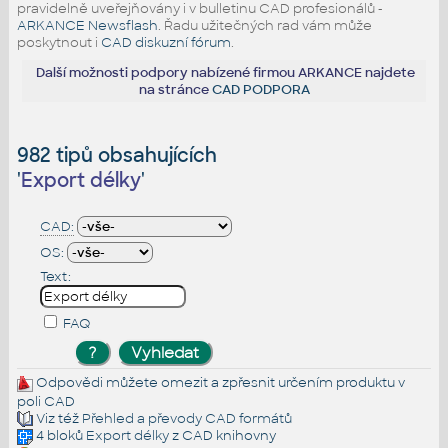
pravidelně uveřejňovány i v bulletinu CAD profesionálů -
ARKANCE Newsflash
. Řadu užitečných rad vám může
poskytnout i
CAD diskuzní fórum
.
Další možnosti podpory nabízené firmou ARKANCE najdete
na stránce
CAD PODPORA
982 tipů obsahujících
'
Export délky
'
CAD:
OS:
Text:
FAQ
Odpovědi můžete omezit a zpřesnit určením produktu v
poli CAD
Viz též
Přehled a převody CAD formátů
4 bloků
Export délky
z CAD knihovny