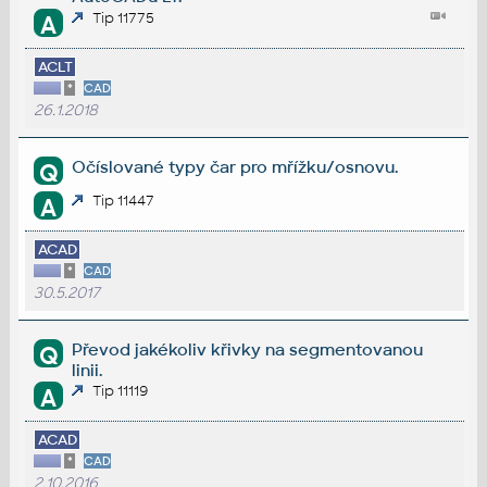
Tip 11775
A
ACLT
*
CAD
26.1.2018
Očíslované typy čar pro mřížku/osnovu.
Q
Tip 11447
A
ACAD
*
CAD
30.5.2017
Převod jakékoliv křivky na segmentovanou
Q
linii.
Tip 11119
A
ACAD
*
CAD
2.10.2016