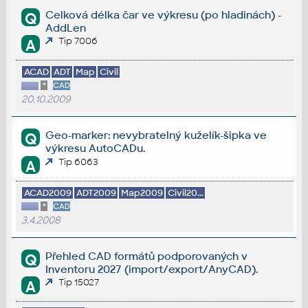
Celková délka čar ve výkresu (po hladinách) -
Q
AddLen
Tip 7006
A
ACAD
ADT
Map
Civil
*
CAD
20.10.2009
Geo-marker: nevybratelný kuželík-šipka ve
Q
výkresu AutoCADu.
Tip 6063
A
ACAD2009
ADT2009
Map2009
Civil20...
*
CAD
3.4.2008
Přehled CAD formátů podporovaných v
Q
Inventoru 2027 (import/export/AnyCAD).
Tip 15027
A