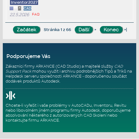
Inventor2027
*
CAD
22.5.2026
FAQ
»
»|
Stránka 1 z 66
Podporujeme Vás
Zákazníci firmy ARKANCE (CAD Studio) a majitelé služby
CAD
Support Pack
mohou využít i archivu podrobnějších Tipů a Triků na
Helpdesk serveru
společnosti ARKANCE - doporučenou součást
dodávek produktů Autodesk.
Chcete-li vyřešit i vaše problémy v AutoCADu, Inventoru, Revitu
nebo libovolném jiném programu firmy Autodesk, doporučujeme
absolvování některého z autorizovaných
CAD školení
nebo
kontaktujte firmu ARKANCE
.