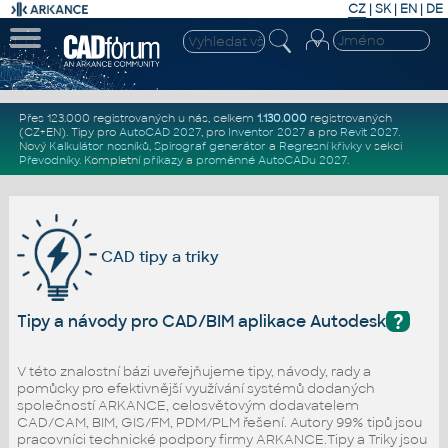
CZ
|
SK
|
EN
|
DE
Přes 123.000 registrovaných u nás, celkem
1.130.000
registrovaných
(CZ+EN)
. Tipy pro
AutoCAD 2027
, pro
Inventor 2027
a pro
Revit 2027
.
Nový
Kalkulátor nosníků
,
Spirograf generátor
a
Regresní křivky
v sekci
Převodníky
.
Kompletní
příkazy
a
proměnné AutoCADu 2027
.
CAD tipy a triky
?
Tipy a návody pro CAD/BIM aplikace Autodesk
V této znalostní bázi uveřejňujeme tipy, návody, rady a
pomůcky pro efektivnější využívání systémů dodaných
společností ARKANCE, celosvětovým dodavatelem
CAD/CAM, BIM, GIS/FM, PDM/PLM řešení. Autory 99% tipů jsou
pracovníci technické podpory firmy ARKANCE.Tipy a Triky jsou