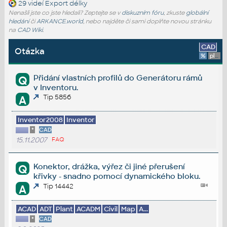
29 videí
Export délky
Nenašli jste co jste hledali? Zeptejte se v
diskuzním fóru
, zkuste
globální
hledání
či
ARKANCE.world
, nebo najděte či sami doplňte novou stránku
na
CAD Wiki
.
CAD
Otázka
%
platforma
Přidání vlastních profilů do Generátoru rámů
Q
v Inventoru.
Tip 5856
A
Inventor2008
Inventor
*
CAD
15.11.2007
FAQ
Konektor, drážka, výřez či jiné přerušení
Q
křivky - snadno pomocí dynamického bloku.
Tip 14442
A
ACAD
ADT
Plant
ACADM
Civil
Map
A...
*
CAD