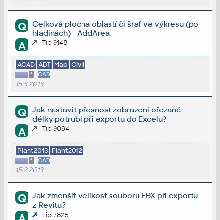
Celková plocha oblastí či šraf ve výkresu (po
Q
hladinách) - AddArea.
Tip 9148
A
ACAD
ADT
Map
Civil
*
CAD
15.3.2013
Jak nastavit přesnost zobrazení ořezané
Q
délky potrubí při exportu do Excelu?
Tip 9094
A
Plant2013
Plant2012
*
CAD
15.2.2013
Jak zmenšit velikost souboru FBX při exportu
Q
z Revitu?
Tip 7825
A