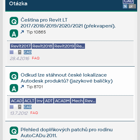
CAD
Otázka
%
platforma
Čeština pro Revit LT
Q
2017/2018/2019/2020/2021 (překvapení).
Tip 10865
A
Revit2017
Revit2018
Revit2019
Re...
*
CAD
28.4.2016
FAQ
Odkud lze stáhnout české lokalizace
Q
Autodesk produktů? (jazykové balíčky)
Tip 8701
A
ACAD
ACLT
Inv
ADT
ACADM
Mech
Rev...
*
CAD
13.7.2012
FAQ
Přehled doplňkových patchů pro rodinu
Q
AutoCADu 2011.