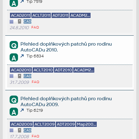
Tip 7519
A
ACAD2011
ACLT2011
ADT2011
ACADM2...
*
CAD
24.8.2010
FAQ
Přehled doplňkových patchů pro rodinu
Q
AutoCADu 2010.
Tip 6834
A
ACAD2010
ACLT2010
ADT2010
ACADM2...
*
CAD
31.7.2009
FAQ
Přehled doplňkových patchů pro rodinu
Q
AutoCADu 2009.
Tip 6219
A
ACAD2009
ACLT2009
ADT2009
Map200...
*
CAD
17.7.2008
FAQ