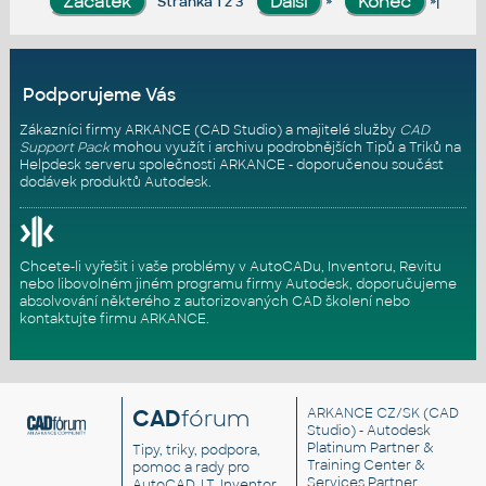
»
»|
Stránka 1 z 3
Podporujeme Vás
Zákazníci firmy ARKANCE (CAD Studio) a majitelé služby
CAD
Support Pack
mohou využít i archivu podrobnějších Tipů a Triků na
Helpdesk serveru
společnosti ARKANCE - doporučenou součást
dodávek produktů Autodesk.
Chcete-li vyřešit i vaše problémy v AutoCADu, Inventoru, Revitu
nebo libovolném jiném programu firmy Autodesk, doporučujeme
absolvování některého z autorizovaných
CAD školení
nebo
kontaktujte firmu ARKANCE
.
CAD
fórum
ARKANCE CZ/SK
(CAD
Studio) - Autodesk
Platinum Partner &
Tipy, triky, podpora,
Training Center &
pomoc a rady pro
Services Partner
AutoCAD, LT, Inventor,