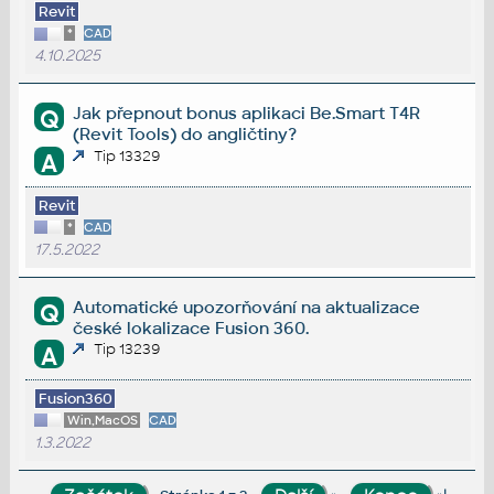
Revit
*
CAD
4.10.2025
Jak přepnout bonus aplikaci Be.Smart T4R
Q
(Revit Tools) do angličtiny?
Tip 13329
A
Revit
*
CAD
17.5.2022
Automatické upozorňování na aktualizace
Q
české lokalizace Fusion 360.
Tip 13239
A
Fusion360
Win,MacOS
CAD
1.3.2022