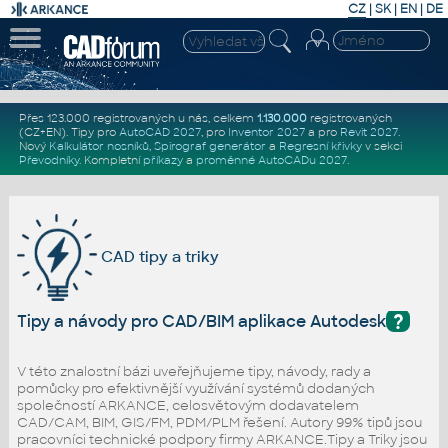
CZ
|
SK
|
EN
|
DE
Přes 123.000 registrovaných u nás, celkem
1.130.000
registrovaných
(CZ+EN)
. Tipy pro
AutoCAD 2027
, pro
Inventor 2027
a pro
Revit 2027
.
Nový
Kalkulátor nosníků
,
Spirograf generátor
a
Regresní křivky
v sekci
Převodníky
.
Kompletní
příkazy
a
proměnné AutoCADu 2027
.
CAD tipy a triky
?
Tipy a návody pro CAD/BIM aplikace Autodesk
V této znalostní bázi uveřejňujeme tipy, návody, rady a
pomůcky pro efektivnější využívání systémů dodaných
společností ARKANCE, celosvětovým dodavatelem
CAD/CAM, BIM, GIS/FM, PDM/PLM řešení. Autory 99% tipů jsou
pracovníci technické podpory firmy ARKANCE.Tipy a Triky jsou