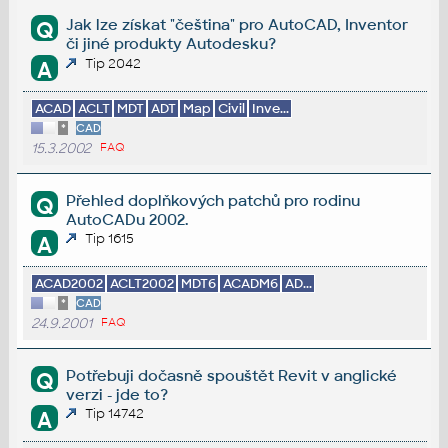
Jak lze získat "čeština" pro AutoCAD, Inventor
Q
či jiné produkty Autodesku?
Tip 2042
A
ACAD
ACLT
MDT
ADT
Map
Civil
Inve...
*
CAD
15.3.2002
FAQ
Přehled doplňkových patchů pro rodinu
Q
AutoCADu 2002.
Tip 1615
A
ACAD2002
ACLT2002
MDT6
ACADM6
AD...
*
CAD
24.9.2001
FAQ
Potřebuji dočasně spouštět Revit v anglické
Q
verzi - jde to?
Tip 14742
A