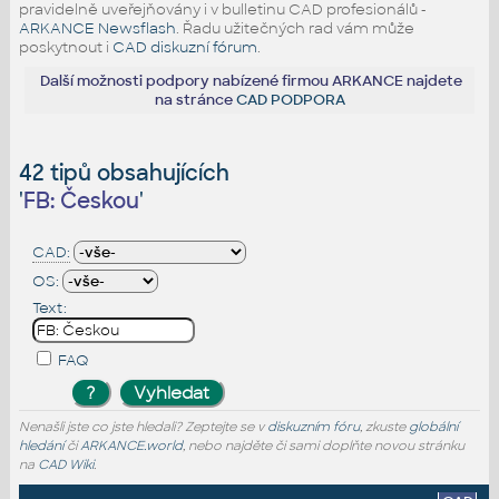
pravidelně uveřejňovány i v bulletinu CAD profesionálů -
ARKANCE Newsflash
. Řadu užitečných rad vám může
poskytnout i
CAD diskuzní fórum
.
Další možnosti podpory nabízené firmou ARKANCE najdete
na stránce
CAD PODPORA
42 tipů obsahujících
'
FB: Českou
'
CAD:
OS:
Text:
FAQ
Nenašli jste co jste hledali? Zeptejte se v
diskuzním fóru
, zkuste
globální
hledání
či
ARKANCE.world
, nebo najděte či sami doplňte novou stránku
na
CAD Wiki
.