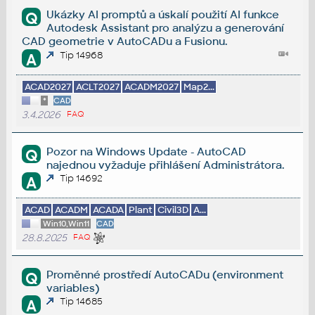
Ukázky AI promptů a úskalí použití AI funkce
Q
Autodesk Assistant pro analýzu a generování
CAD geometrie v AutoCADu a Fusionu.
Tip 14968
A
ACAD2027
ACLT2027
ACADM2027
Map2...
*
CAD
3.4.2026
FAQ
Pozor na Windows Update - AutoCAD
Q
najednou vyžaduje přihlášení Administrátora.
Tip 14692
A
ACAD
ACADM
ACADA
Plant
Civil3D
A...
Win10,Win11
CAD
28.8.2025
FAQ
Proměnné prostředí AutoCADu (environment
Q
variables)
Tip 14685
A