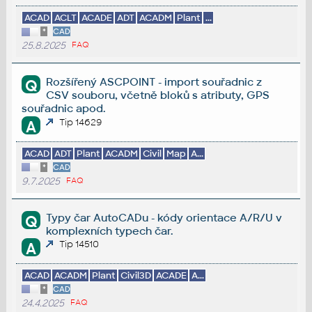
ACAD
ACLT
ACADE
ADT
ACADM
Plant
...
*
CAD
25.8.2025
FAQ
Rozšířený ASCPOINT - import souřadnic z
Q
CSV souboru, včetně bloků s atributy, GPS
souřadnic apod.
Tip 14629
A
ACAD
ADT
Plant
ACADM
Civil
Map
A...
*
CAD
9.7.2025
FAQ
Typy čar AutoCADu - kódy orientace A/R/U v
Q
komplexních typech čar.
Tip 14510
A
ACAD
ACADM
Plant
Civil3D
ACADE
A...
*
CAD
24.4.2025
FAQ