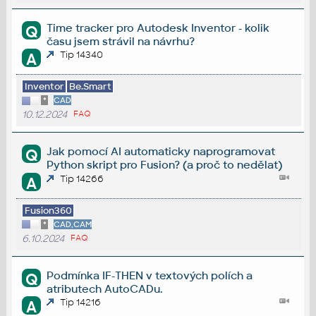
Time tracker pro Autodesk Inventor - kolik
Q
času jsem strávil na návrhu?
Tip 14340
A
Inventor
Be.Smart
*
CAD
10.12.2024
FAQ
Jak pomocí AI automaticky naprogramovat
Q
Python skript pro Fusion? (a proč to nedělat)
Tip 14266
A
Fusion360
*
CAD,CAM
6.10.2024
FAQ
Podmínka IF-THEN v textových polích a
Q
atributech AutoCADu.
Tip 14216
A