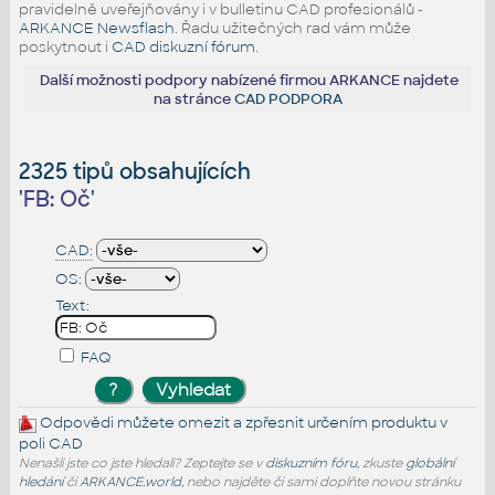
pravidelně uveřejňovány i v bulletinu CAD profesionálů -
ARKANCE Newsflash
. Řadu užitečných rad vám může
poskytnout i
CAD diskuzní fórum
.
Další možnosti podpory nabízené firmou ARKANCE najdete
na stránce
CAD PODPORA
2325 tipů obsahujících
'
FB: Oč
'
CAD:
OS:
Text:
FAQ
Odpovědi můžete omezit a zpřesnit určením produktu v
poli CAD
Nenašli jste co jste hledali? Zeptejte se v
diskuzním fóru
, zkuste
globální
hledání
či
ARKANCE.world
, nebo najděte či sami doplňte novou stránku