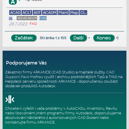
A
ACAD
ACLT
ADT
ACADM
Plant
Map
Ci...
Win10,Win11
CAD
28.7.2023
FAQ
»
»|
Stránka 1 z 155
Podporujeme Vás
Zákazníci firmy ARKANCE (CAD Studio) a majitelé služby
CAD
Support Pack
mohou využít i archivu podrobnějších Tipů a Triků na
Helpdesk serveru
společnosti ARKANCE - doporučenou součást
dodávek produktů Autodesk.
Chcete-li vyřešit i vaše problémy v AutoCADu, Inventoru, Revitu
nebo libovolném jiném programu firmy Autodesk, doporučujeme
absolvování některého z autorizovaných
CAD školení
nebo
kontaktujte firmu ARKANCE
.