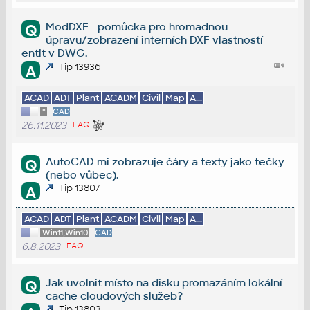
ModDXF - pomůcka pro hromadnou
Q
úpravu/zobrazení interních DXF vlastností
entit v DWG.
Tip 13936
A
ACAD
ADT
Plant
ACADM
Civil
Map
A...
*
CAD
26.11.2023
FAQ
AutoCAD mi zobrazuje čáry a texty jako tečky
Q
(nebo vůbec).
Tip 13807
A
ACAD
ADT
Plant
ACADM
Civil
Map
A...
Win11,Win10
CAD
6.8.2023
FAQ
Jak uvolnit místo na disku promazáním lokální
Q
cache cloudových služeb?
Tip 13803