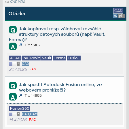
na
CAD Wiki
.
CAD
Otázka
%
platforma
Jak kopírovat resp. zálohovat rozsáhlé
Q
struktury datových souborů (např. Vault,
Forma)?
Tip 15107
A
ACAD
Inv
Revit
Vault
Forma
Fusio...
*
CAD
24.7.2026
FAQ
Jak spustit Autodesk Fusion online, ve
Q
webovém prohlížeči?
Tip 14985
A
Fusion360
*
CAD,CAM
16.4.2026
FAQ