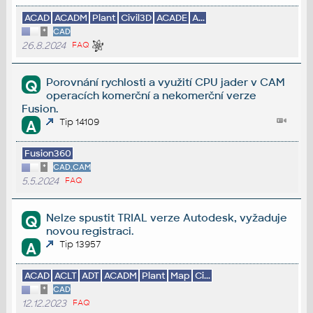
ACAD
ACADM
Plant
Civil3D
ACADE
A...
*
CAD
26.8.2024
FAQ
Porovnání rychlosti a využití CPU jader v CAM
Q
operacích komerční a nekomerční verze
Fusion.
Tip 14109
A
Fusion360
*
CAD,CAM
5.5.2024
FAQ
Nelze spustit TRIAL verze Autodesk, vyžaduje
Q
novou registraci.
Tip 13957
A
ACAD
ACLT
ADT
ACADM
Plant
Map
Ci...
*
CAD
12.12.2023
FAQ