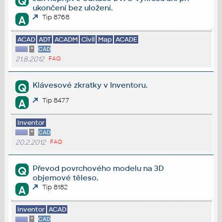
Q
ukončení bez uložení.
Tip 8768
A
ACAD
ADT
ACADM
Civil
Map
ACADE
*
CAD
21.8.2012
FAQ
Klávesové zkratky v Inventoru.
Q
Tip 8477
A
Inventor
*
CAD
20.2.2012
FAQ
Převod povrchového modelu na 3D
Q
objemové těleso.
Tip 8182
A
Inventor
ACAD
*
CAD