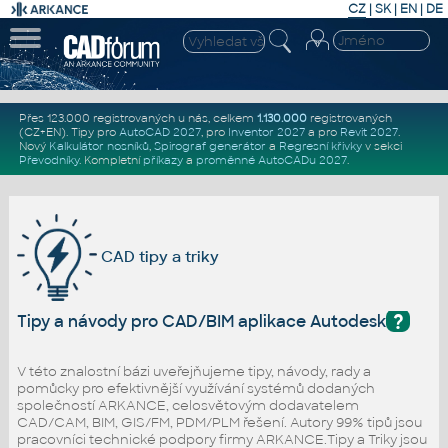
CZ
|
SK
|
EN
|
DE
Přes 123.000 registrovaných u nás, celkem
1.130.000
registrovaných
(CZ+EN)
. Tipy pro
AutoCAD 2027
, pro
Inventor 2027
a pro
Revit 2027
.
Nový
Kalkulátor nosníků
,
Spirograf generátor
a
Regresní křivky
v sekci
Převodníky
.
Kompletní
příkazy
a
proměnné AutoCADu 2027
.
CAD tipy a triky
?
Tipy a návody pro CAD/BIM aplikace Autodesk
V této znalostní bázi uveřejňujeme tipy, návody, rady a
pomůcky pro efektivnější využívání systémů dodaných
společností ARKANCE, celosvětovým dodavatelem
CAD/CAM, BIM, GIS/FM, PDM/PLM řešení. Autory 99% tipů jsou
pracovníci technické podpory firmy ARKANCE.Tipy a Triky jsou