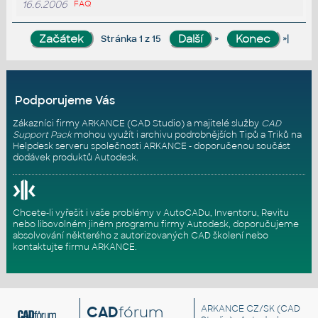
16.6.2006
FAQ
»
»|
Stránka 1 z 15
Podporujeme Vás
Zákazníci firmy ARKANCE (CAD Studio) a majitelé služby
CAD
Support Pack
mohou využít i archivu podrobnějších Tipů a Triků na
Helpdesk serveru
společnosti ARKANCE - doporučenou součást
dodávek produktů Autodesk.
Chcete-li vyřešit i vaše problémy v AutoCADu, Inventoru, Revitu
nebo libovolném jiném programu firmy Autodesk, doporučujeme
absolvování některého z autorizovaných
CAD školení
nebo
kontaktujte firmu ARKANCE
.
CAD
fórum
ARKANCE CZ/SK
(CAD