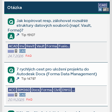
CAD
Otázka
%
platforma
Jak kopírovat resp. zálohovat rozsáhlé
Q
struktury datových souborů (např. Vault,
Forma)?
Tip 15107
A
ACAD
Inv
Revit
Vault
Forma
Fusio...
*
CAD
24.7.2026
FAQ
7 rychlých cest pro uložení projektu do
Q
Autodesk Docs (Forma Data Management)
Tip 14797
A
ACC
BIM360
Docs
Forma
Civil
DWG
...
*
CAD
20.11.2025
FAQ