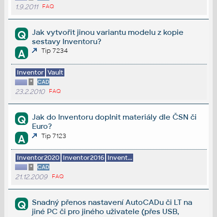
1.9.2011
FAQ
Jak vytvořit jinou variantu modelu z kopie
Q
sestavy Inventoru?
Tip 7234
A
Inventor
Vault
*
CAD
23.2.2010
FAQ
Jak do Inventoru doplnit materiály dle ČSN či
Q
Euro?
Tip 7123
A
Inventor2020
Inventor2016
Invent...
*
CAD
21.12.2009
FAQ
Snadný přenos nastavení AutoCADu či LT na
Q
jiné PC či pro jiného uživatele (přes USB,