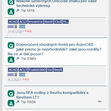
Několik užitečných Unicode znaků pro vaše
Q
technické výkresy.
Tip 13113
A
ACAD
ACLT
Inventor
Revit
Civil
M...
*
CAD
31.10.2021
FAQ
Doporučení vhodných fontů pro AutoCAD -
Q
jaké písmo je nejvhodnější? Jaké jsou rozdíly?
Na co si dát pozor?
Tip 12864
A
ACAD
ACLT
Fusion360
Inv
Revit
*
CAD
6.2.2021
FAQ
Jsou RFA rodiny z Revitu kompatibilní s
Q
Revitem LT?
Tip 11309
A