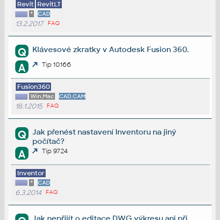
Revit
RevitLT
*
CAD
13.2.2017
FAQ
Klávesové zkratky v Autodesk Fusion 360.
Q
Tip 10166
A
Fusion360
Win,Mac
CAD,CAM
18.1.2015
FAQ
Jak přenést nastavení Inventoru na jiný
Q
počítač?
Tip 9724
A
Inventor
*
CAD
6.3.2014
FAQ
Jak nepřijít o editace DWG výkresu ani při