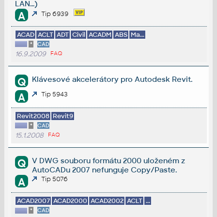
LAN...)
A
Tip 6939
ACAD
ACLT
ADT
Civil
ACADM
ABS
Ma...
*
CAD
16.9.2009
FAQ
Klávesové akcelerátory pro Autodesk Revit.
Q
Tip 5943
A
Revit2008
Revit9
*
CAD
15.1.2008
FAQ
V DWG souboru formátu 2000 uloženém z
Q
AutoCADu 2007 nefunguje Copy/Paste.
Tip 5076
A
ACAD2007
ACAD2000
ACAD2002
ACLT
...
*
CAD