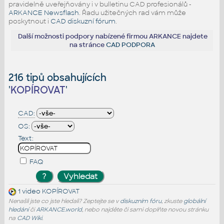
pravidelně uveřejňovány i v bulletinu CAD profesionálů -
ARKANCE Newsflash
. Řadu užitečných rad vám může
poskytnout i
CAD diskuzní fórum
.
Další možnosti podpory nabízené firmou ARKANCE najdete
na stránce
CAD PODPORA
216 tipů obsahujících
'
KOPÍROVAT
'
CAD:
OS:
Text:
FAQ
1 video
KOPÍROVAT
Nenašli jste co jste hledali? Zeptejte se v
diskuzním fóru
, zkuste
globální
hledání
či
ARKANCE.world
, nebo najděte či sami doplňte novou stránku
na
CAD Wiki
.