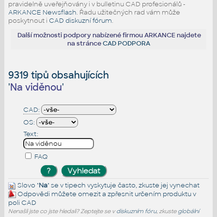
pravidelně uveřejňovány i v bulletinu CAD profesionálů -
ARKANCE Newsflash
. Řadu užitečných rad vám může
poskytnout i
CAD diskuzní fórum
.
Další možnosti podpory nabízené firmou ARKANCE najdete
na stránce
CAD PODPORA
9319 tipů obsahujících
'
Na viděnou
'
CAD:
OS:
Text:
FAQ
Slovo "
Na
" se v tipech vyskytuje často, zkuste jej
vynechat
Odpovědi můžete omezit a zpřesnit určením produktu v
poli CAD
Nenašli jste co jste hledali? Zeptejte se v
diskuzním fóru
, zkuste
globální