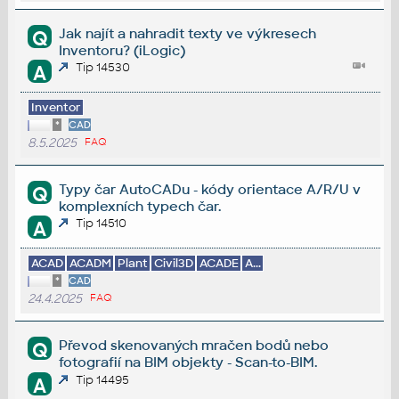
Jak najít a nahradit texty ve výkresech
Q
Inventoru? (iLogic)
Tip 14530
A
Inventor
*
CAD
8.5.2025
FAQ
Typy čar AutoCADu - kódy orientace A/R/U v
Q
komplexních typech čar.
Tip 14510
A
ACAD
ACADM
Plant
Civil3D
ACADE
A...
*
CAD
24.4.2025
FAQ
Převod skenovaných mračen bodů nebo
Q
fotografií na BIM objekty - Scan-to-BIM.
Tip 14495
A