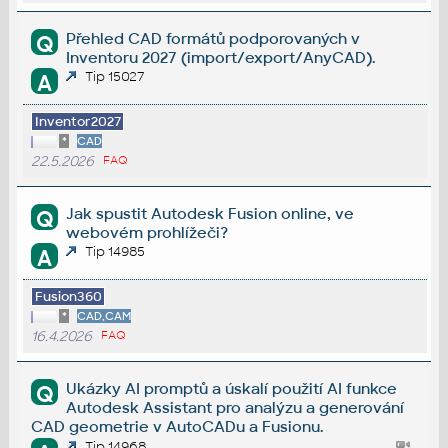
Přehled CAD formátů podporovaných v
Q
Inventoru 2027 (import/export/AnyCAD).
Tip 15027
A
Inventor2027
*
CAD
22.5.2026
FAQ
Jak spustit Autodesk Fusion online, ve
Q
webovém prohlížeči?
Tip 14985
A
Fusion360
*
CAD,CAM
16.4.2026
FAQ
Ukázky AI promptů a úskalí použití AI funkce
Q
Autodesk Assistant pro analýzu a generování
CAD geometrie v AutoCADu a Fusionu.
Tip 14968