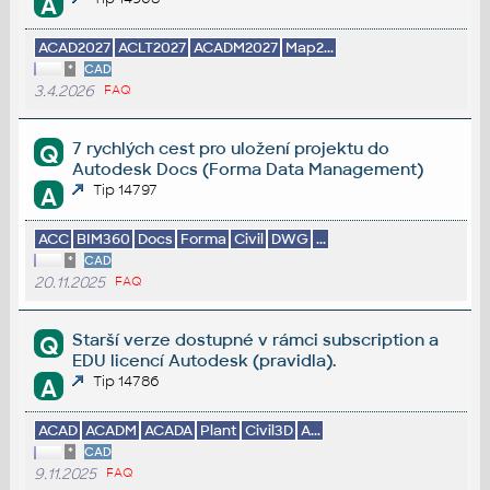
A
ACAD2027
ACLT2027
ACADM2027
Map2...
*
CAD
3.4.2026
FAQ
7 rychlých cest pro uložení projektu do
Q
Autodesk Docs (Forma Data Management)
Tip 14797
A
ACC
BIM360
Docs
Forma
Civil
DWG
...
*
CAD
20.11.2025
FAQ
Starší verze dostupné v rámci subscription a
Q
EDU licencí Autodesk (pravidla).
Tip 14786
A
ACAD
ACADM
ACADA
Plant
Civil3D
A...
*
CAD
9.11.2025
FAQ