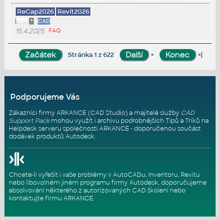
ReCap2026
Revit2026
*
CAD
15.4.2025
FAQ
»
»|
Stránka 1 z 622
Podporujeme Vás
Zákazníci firmy ARKANCE (CAD Studio) a majitelé služby
CAD
Support Pack
mohou využít i archivu podrobnějších Tipů a Triků na
Helpdesk serveru
společnosti ARKANCE - doporučenou součást
dodávek produktů Autodesk.
Chcete-li vyřešit i vaše problémy v AutoCADu, Inventoru, Revitu
nebo libovolném jiném programu firmy Autodesk, doporučujeme
absolvování některého z autorizovaných
CAD školení
nebo
kontaktujte firmu ARKANCE
.