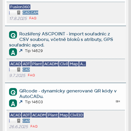
Fusion360
*
CAD,CAM
17.8.2025
FAQ
Rozšířený ASCPOINT - import souřadnic z
Q
CSV souboru, včetně bloků s atributy, GPS
souřadnic apod.
Tip 14629
A
ACAD
ADT
Plant
ACADM
Civil
Map
A...
*
CAD
9.7.2025
FAQ
QRcode - dynamicky generované QR kódy v
Q
AutoCADu.
Tip 14603
A
ACAD
ADT
ACADM
Plant
Map
Civil3D
*
CAD
26.6.2025
FAQ