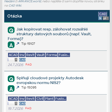
hledání
či
ARKANCE.world
, nebo najděte či sami doplňte novou stránku
na
CAD Wiki
.
CAD
Otázka
%
platforma
Jak kopírovat resp. zálohovat rozsáhlé
Q
struktury datových souborů (např. Vault,
Forma)?
Tip 15107
A
ACAD
Inv
Revit
Vault
Forma
Fusio...
*
CAD
24.7.2026
FAQ
Splňují cloudové projekty Autodesk
Q
evropskou normu NIS2?
Tip 15095
A
ACAD
Inv
Revit
Civil
Plant
Fusio...
*
CAD
19.7.2026
FAQ