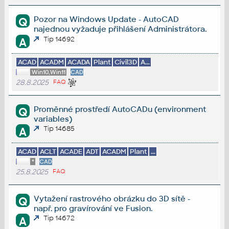
Pozor na Windows Update - AutoCAD
Q
najednou vyžaduje přihlášení Administrátora.
Tip 14692
A
ACAD
ACADM
ACADA
Plant
Civil3D
A...
Win10,Win11
CAD
28.8.2025
FAQ
Proměnné prostředí AutoCADu (environment
Q
variables)
Tip 14685
A
ACAD
ACLT
ACADE
ADT
ACADM
Plant
...
*
CAD
25.8.2025
FAQ
Vytažení rastrového obrázku do 3D sítě -
Q
např. pro gravírování ve Fusion.
Tip 14672
A