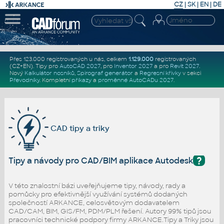
CZ
|
SK
|
EN
|
DE
Přes 123.000 registrovaných u nás, celkem
1.129.000
registrovaných
(CZ+EN)
. Tipy pro
AutoCAD 2027
, pro
Inventor 2027
a pro
Revit 2027
.
Nový
Kalkulátor nosníků
,
Spirograf generátor
a
Regresní křivky
v sekci
Převodníky
.
Kompletní
příkazy
a
proměnné AutoCADu 2027
.
CAD tipy a triky
?
Tipy a návody pro CAD/BIM aplikace Autodesk
V této znalostní bázi uveřejňujeme tipy, návody, rady a
pomůcky pro efektivnější využívání systémů dodaných
společností ARKANCE, celosvětovým dodavatelem
CAD/CAM, BIM, GIS/FM, PDM/PLM řešení. Autory 99% tipů jsou
pracovníci technické podpory firmy ARKANCE.Tipy a Triky jsou