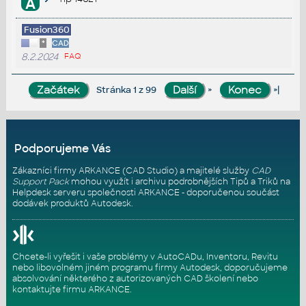
A
Fusion360
*
CAD
8.2.2024
FAQ
»
»|
Stránka 1 z 99
Podporujeme Vás
Zákazníci firmy ARKANCE (CAD Studio) a majitelé služby
CAD
Support Pack
mohou využít i archivu podrobnějších Tipů a Triků na
Helpdesk serveru
společnosti ARKANCE - doporučenou součást
dodávek produktů Autodesk.
Chcete-li vyřešit i vaše problémy v AutoCADu, Inventoru, Revitu
nebo libovolném jiném programu firmy Autodesk, doporučujeme
absolvování některého z autorizovaných
CAD školení
nebo
kontaktujte firmu ARKANCE
.