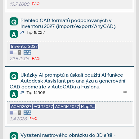
18.7.2000
FAQ
Přehled CAD formátů podporovaných v
Q
Inventoru 2027 (import/export/AnyCAD).
Tip 15027
A
Inventor2027
*
CAD
22.5.2026
FAQ
Ukázky AI promptů a úskalí použití AI funkce
Q
Autodesk Assistant pro analýzu a generování
CAD geometrie v AutoCADu a Fusionu.
Tip 14968
A
ACAD2027
ACLT2027
ACADM2027
Map2...
*
CAD
3.4.2026
FAQ
Vytažení rastrového obrázku do 3D sítě -
Q