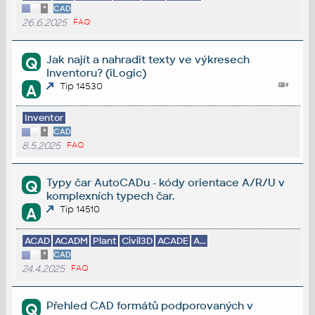
*
CAD
26.6.2025
FAQ
Jak najít a nahradit texty ve výkresech
Q
Inventoru? (iLogic)
Tip 14530
A
Inventor
*
CAD
8.5.2025
FAQ
Typy čar AutoCADu - kódy orientace A/R/U v
Q
komplexních typech čar.
Tip 14510
A
ACAD
ACADM
Plant
Civil3D
ACADE
A...
*
CAD
24.4.2025
FAQ
Přehled CAD formátů podporovaných v
Q