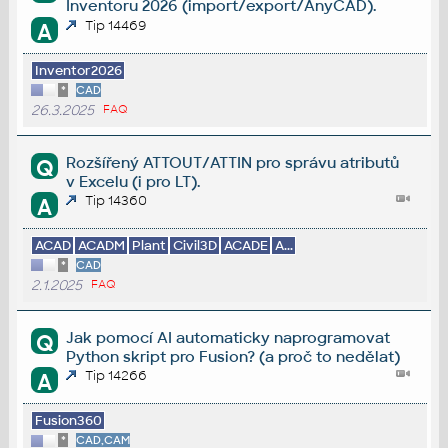
Inventoru 2026 (import/export/AnyCAD).
Tip 14469
A
Inventor2026
*
CAD
26.3.2025
FAQ
Rozšířený ATTOUT/ATTIN pro správu atributů
Q
v Excelu (i pro LT).
Tip 14360
A
ACAD
ACADM
Plant
Civil3D
ACADE
A...
*
CAD
2.1.2025
FAQ
Jak pomocí AI automaticky naprogramovat
Q
Python skript pro Fusion? (a proč to nedělat)
Tip 14266
A
Fusion360
*
CAD,CAM