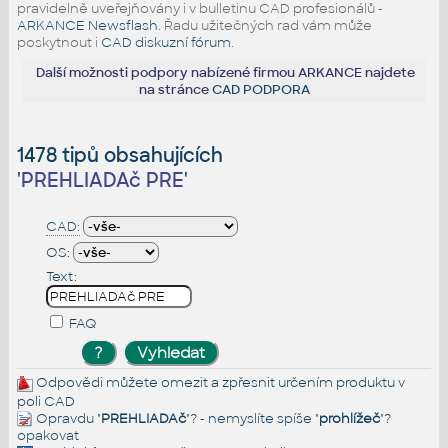
pravidelně uveřejňovány i v bulletinu CAD profesionálů -
ARKANCE Newsflash
. Řadu užitečných rad vám může
poskytnout i
CAD diskuzní fórum
.
Další možnosti podpory nabízené firmou ARKANCE najdete
na stránce
CAD PODPORA
1478 tipů obsahujících
'
PREHLIADAč PRE
'
CAD:
OS:
Text:
FAQ
Odpovědi můžete omezit a zpřesnit určením produktu v
poli CAD
Opravdu "
PREHLIADAč
"? - nemyslíte spíše "
prohlížeč
"?
opakovat