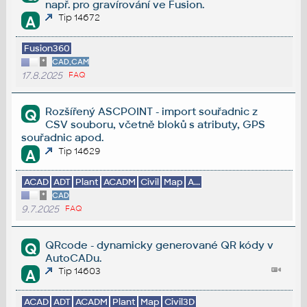
např. pro gravírování ve Fusion.
Tip 14672
A
Fusion360
*
CAD,CAM
17.8.2025
FAQ
Rozšířený ASCPOINT - import souřadnic z
Q
CSV souboru, včetně bloků s atributy, GPS
souřadnic apod.
Tip 14629
A
ACAD
ADT
Plant
ACADM
Civil
Map
A...
*
CAD
9.7.2025
FAQ
QRcode - dynamicky generované QR kódy v
Q
AutoCADu.
Tip 14603
A
ACAD
ADT
ACADM
Plant
Map
Civil3D